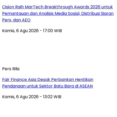
Cision Raih MarTech Breakthrough Awards 2026 untuk
Pemantauan dan Analisis Media Sosial, Distribusi Siaran
Pers, dan AEO
Kamis, 6 Agu 2026 - 17:00 WIB
Pers Rilis
Fair Finance Asia Desak Perbankan Hentikan
Pendanaan untuk Sektor Batu Bara di ASEAN
Kamis, 6 Agu 2026 - 13:02 WIB