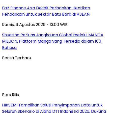
Fair Finance Asia Desak Perbankan Hentikan
Pendanaan untuk Sektor Batu Bara di ASEAN
Kamis, 6 Agustus 2026 - 13:00 WIB
Shueisha Perluas Jangkauan Global melalui MANGA
MILLION, Platform Manga yang Tersedia dalam 100
Bahasa
Berita Terbaru
Pers Rilis
HIKSEMI Tampilkan Solusi Penyimpanan Data untuk
Seluruh Skenario di Ajang DTI Indonesia 2026, Dukung