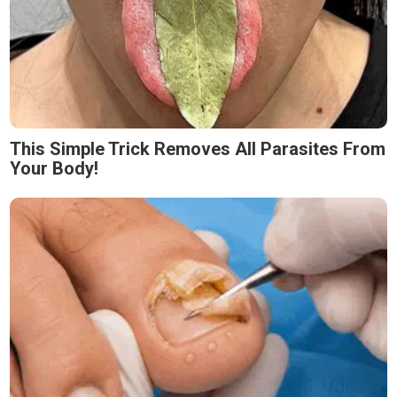
This Simple Trick Removes All Parasites From
Your Body!