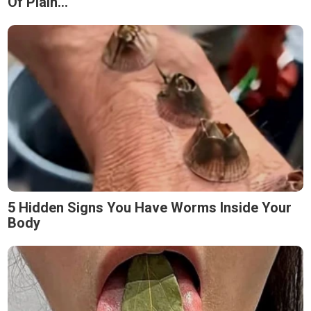
Of Plain...
5 Hidden Signs You Have Worms Inside Your
Body