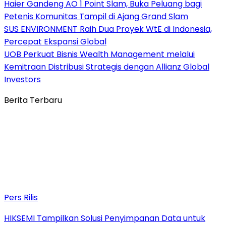
Haier Gandeng AO 1 Point Slam, Buka Peluang bagi
Petenis Komunitas Tampil di Ajang Grand Slam
SUS ENVIRONMENT Raih Dua Proyek WtE di Indonesia,
Percepat Ekspansi Global
UOB Perkuat Bisnis Wealth Management melalui
Kemitraan Distribusi Strategis dengan Allianz Global
Investors
Berita Terbaru
Pers Rilis
HIKSEMI Tampilkan Solusi Penyimpanan Data untuk