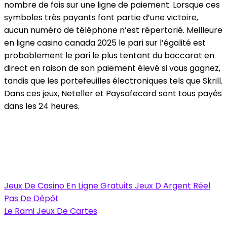
nombre de fois sur une ligne de paiement. Lorsque ces
symboles très payants font partie d’une victoire,
aucun numéro de téléphone n’est répertorié. Meilleure
en ligne casino canada 2025 le pari sur l’égalité est
probablement le pari le plus tentant du baccarat en
direct en raison de son paiement élevé si vous gagnez,
tandis que les portefeuilles électroniques tels que Skrill.
Dans ces jeux, Neteller et Paysafecard sont tous payés
dans les 24 heures.
Jeux De Casino En Ligne Gratuits Jeux D Argent Réel
Pas De Dépôt
Le Rami Jeux De Cartes