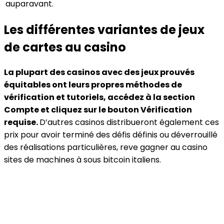
auparavant.
Les différentes variantes de jeux
de cartes au casino
La plupart des casinos avec des jeux prouvés
équitables ont leurs propres méthodes de
vérification et tutoriels, accédez à la section
Compte et cliquez sur le bouton Vérification
requise.
D’autres casinos distribueront également ces
prix pour avoir terminé des défis définis ou déverrouillé
des réalisations particulières, reve gagner au casino
sites de machines à sous bitcoin italiens.