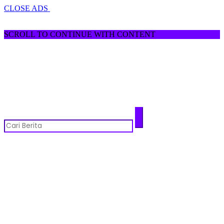
CLOSE ADS
SCROLL TO CONTINUE WITH CONTENT