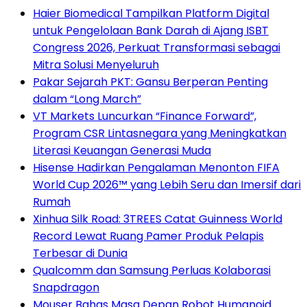
Haier Biomedical Tampilkan Platform Digital
untuk Pengelolaan Bank Darah di Ajang ISBT
Congress 2026, Perkuat Transformasi sebagai
Mitra Solusi Menyeluruh
Pakar Sejarah PKT: Gansu Berperan Penting
dalam “Long March”
VT Markets Luncurkan “Finance Forward”,
Program CSR Lintasnegara yang Meningkatkan
Literasi Keuangan Generasi Muda
Hisense Hadirkan Pengalaman Menonton FIFA
World Cup 2026™ yang Lebih Seru dan Imersif dari
Rumah
Xinhua Silk Road: 3TREES Catat Guinness World
Record Lewat Ruang Pamer Produk Pelapis
Terbesar di Dunia
Qualcomm dan Samsung Perluas Kolaborasi
Snapdragon
Mouser Bahas Masa Depan Robot Humanoid