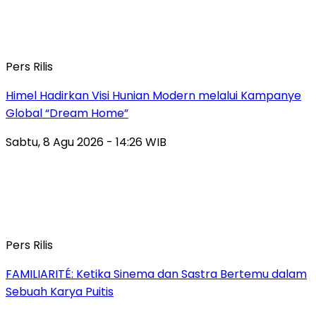
Pers Rilis
Himel Hadirkan Visi Hunian Modern melalui Kampanye
Global “Dream Home”
Sabtu, 8 Agu 2026 - 14:26 WIB
Pers Rilis
FAMILIARITÉ: Ketika Sinema dan Sastra Bertemu dalam
Sebuah Karya Puitis