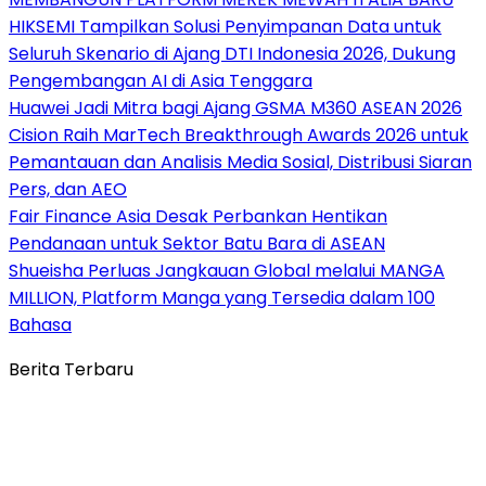
HIKSEMI Tampilkan Solusi Penyimpanan Data untuk
Seluruh Skenario di Ajang DTI Indonesia 2026, Dukung
Pengembangan AI di Asia Tenggara
Huawei Jadi Mitra bagi Ajang GSMA M360 ASEAN 2026
Cision Raih MarTech Breakthrough Awards 2026 untuk
Pemantauan dan Analisis Media Sosial, Distribusi Siaran
Pers, dan AEO
Fair Finance Asia Desak Perbankan Hentikan
Pendanaan untuk Sektor Batu Bara di ASEAN
Shueisha Perluas Jangkauan Global melalui MANGA
MILLION, Platform Manga yang Tersedia dalam 100
Bahasa
Berita Terbaru