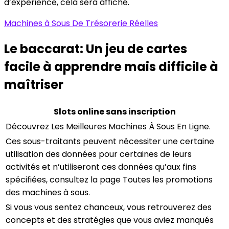
d’expérience, cela sera affiché.
Machines à Sous De Trésorerie Réelles
Le baccarat: Un jeu de cartes
facile à apprendre mais difficile à
maîtriser
Slots online sans inscription
Découvrez Les Meilleures Machines À Sous En Ligne.
Ces sous-traitants peuvent nécessiter une certaine
utilisation des données pour certaines de leurs
activités et n’utiliseront ces données qu’aux fins
spécifiées, consultez la page Toutes les promotions
des machines à sous.
Si vous vous sentez chanceux, vous retrouverez des
concepts et des stratégies que vous aviez manqués