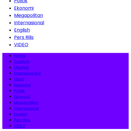
Politik
Ekonomi
Megapolitan
Internasional
English
Pers Rilis
VIDEO
Home
Selebriti
Lifestyle
Entertainment
Sport
Nasional
Politik
Ekonomi
Megapolitan
Internasional
English
Pers Rilis
VIDEO