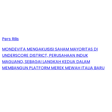
Pers Rilis
MONDEVITA MENGAKUISISI SAHAM MAYORITAS DI
UNDERSCORE DISTRICT, PERUSAHAAN INDUK
MAGLIANO, SEBAGAI LANGKAH KEDUA DALAM
MEMBANGUN PLATFORM MEREK MEWAH ITALIA BARU