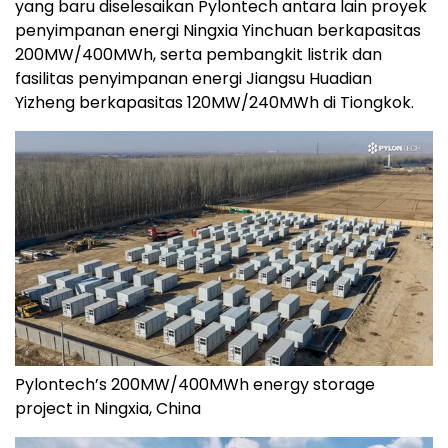
yang baru diselesaikan Pylontech antara lain proyek
penyimpanan energi Ningxia Yinchuan berkapasitas
200MW/400MWh, serta pembangkit listrik dan
fasilitas penyimpanan energi Jiangsu Huadian
Yizheng berkapasitas 120MW/240MWh di Tiongkok.
Pylontech’s 200MW/400MWh energy storage
project in Ningxia, China