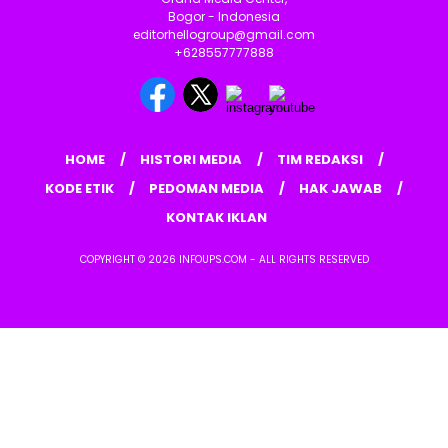
Bogor - Indonesia
editorhellogroup@gmail.com
+628557777888
HOME
HISTORI MEDIA
TIM REDAKSI
KODE ETIK
PEDOMAN MEDIA
HAK JAWAB
KONTAK IKLAN
COPYRIGHT © 2026 INFOUPS.COM - ALL RIGHTS RESERVED