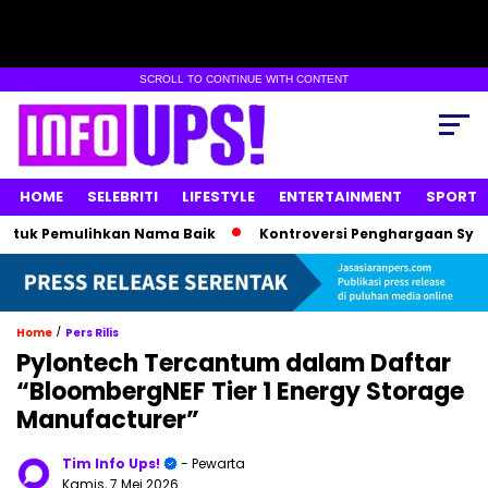
SCROLL TO CONTINUE WITH CONTENT
HOME
SELEBRITI
LIFESTYLE
ENTERTAINMENT
SPORT
Pemulihkan Nama Baik
Kontroversi Penghargaan Syahrini di 
/
Home
Pers Rilis
Pylontech Tercantum dalam Daftar
“BloombergNEF Tier 1 Energy Storage
Manufacturer”
Tim Info Ups!
- Pewarta
Kamis, 7 Mei 2026