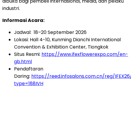
dibuka bagi pembeli internasional, media, dan pelaku
industri.
Informasi Acara:
Jadwal: 18–20 September 2026
Lokasi: Hall 4-10, Kunming Dianchi International
Convention & Exhibition Center, Tiongkok
Situs Resmi:
https://www.ifexflowerexpo.com/en-
gb.html
Pendaftaran
Daring:
https://reed.infosalons.com.cn/reg/IFEX26
type=188IVH