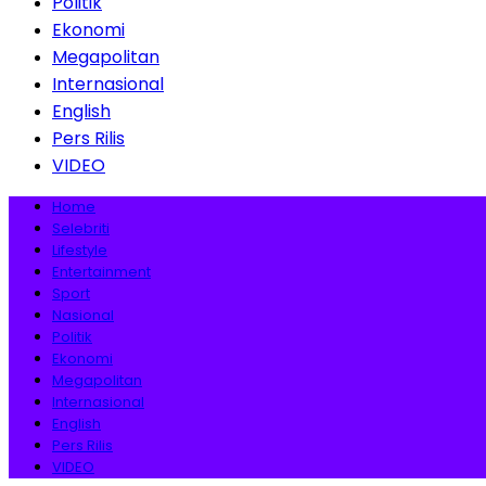
Politik
Ekonomi
Megapolitan
Internasional
English
Pers Rilis
VIDEO
Home
Selebriti
Lifestyle
Entertainment
Sport
Nasional
Politik
Ekonomi
Megapolitan
Internasional
English
Pers Rilis
VIDEO