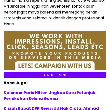
Nama-nama seperti Giring Ganesha, Yovie Widianto,
Ari Sihasale, hingga Ifan Seventeen sontak bikin
heboh jagat maya karena kini memegang peran
strategis yang selama ini identik dengan profesional
bisnis.
ADVERTISEMENT
Baca Juga:
Kalender Paris Hilton Ungkap Satu Petunjuk
Pernikahan Selena Gomez
Kisruh Rapat DPR Revisi UU Hak Cipta, Ahmad