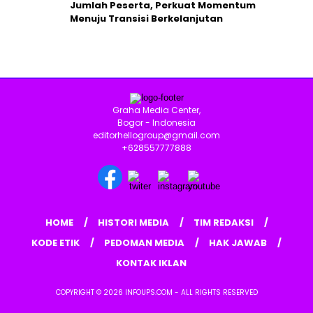
Jumlah Peserta, Perkuat Momentum
Menuju Transisi Berkelanjutan
Graha Media Center,
Bogor - Indonesia
editorhellogroup@gmail.com
+628557777888
HOME
HISTORI MEDIA
TIM REDAKSI
KODE ETIK
PEDOMAN MEDIA
HAK JAWAB
KONTAK IKLAN
COPYRIGHT © 2026 INFOUPS.COM - ALL RIGHTS RESERVED