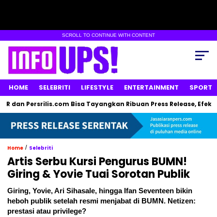
SCROLL TO CONTINUE WITH CONTENT
HOME
SELEBRITI
LIFESTYLE
ENTERTAINMENT
SPORT
ersrilis.com Bisa Tayangkan Ribuan Press Release, Efektif untuk
/
Home
Selebriti
Artis Serbu Kursi Pengurus BUMN!
Giring & Yovie Tuai Sorotan Publik
Giring, Yovie, Ari Sihasale, hingga Ifan Seventeen bikin
heboh publik setelah resmi menjabat di BUMN. Netizen:
prestasi atau privilege?