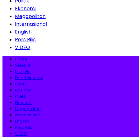
Politik
Ekonomi
Megapolitan
Internasional
English
Pers Rilis
VIDEO
Home
Selebriti
Lifestyle
Entertainment
Sport
Nasional
Politik
Ekonomi
Megapolitan
Internasional
English
Pers Rilis
VIDEO