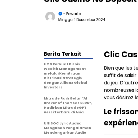
- Pewarta
Minggu, 1 Desember 2024
Clic Ca
Berita Terkait
UOB Perkuat Bisnis
Bien que les t
Wealth Management
melalui Kemitraan
suffit de sais
Distribusi Strategis
du jeu. D’autre
dengan Allianz Global
Investors
nombreuses ic
vous désirez le
Mitrade Raih Gelar “AI
Broker of the Year 2026”,
Hadirkan MitradeGPT
Le frisso
Versi Terbaru di Asia
expérien
UNISOC Lyric Audio:
Mengubah Pengalaman
Mendengarkan Audio