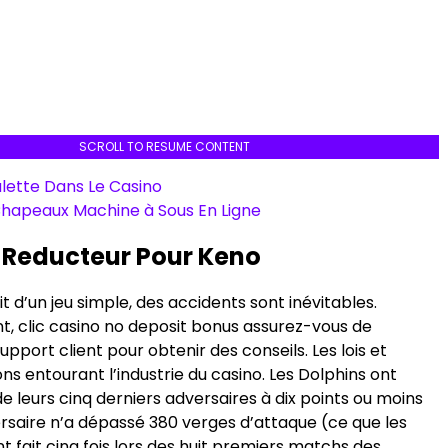
SCROLL TO RESUME CONTENT
ulette Dans Le Casino
Chapeaux Machine à Sous En Ligne
Reducteur Pour Keno
t d’un jeu simple, des accidents sont inévitables.
t, clic casino no deposit bonus assurez-vous de
upport client pour obtenir des conseils. Les lois et
s entourant l’industrie du casino. Les Dolphins ont
de leurs cinq derniers adversaires à dix points ou moins
rsaire n’a dépassé 380 verges d’attaque (ce que les
t fait cinq fois lors des huit premiers matchs des