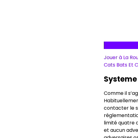
Jouer à La Ro
Cats Bats Et 
Systeme 
Comme il s’agi
Habituellemen
contacter le s
réglementation
limité quatre 
et aucun adve
adversaires on