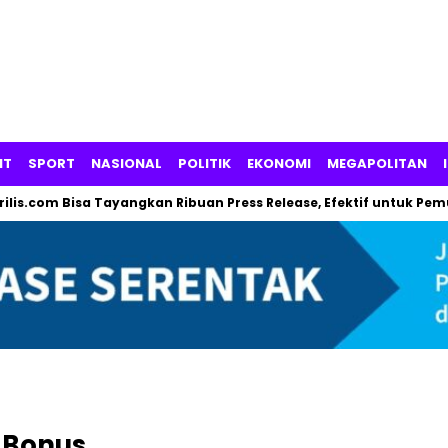
NT
SPORT
NASIONAL
POLITIK
EKONOMI
MEGAPOLITAN
om Bisa Tayangkan Ribuan Press Release, Efektif untuk Pemulihka
t Bonus