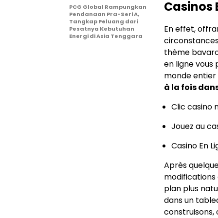
Casinos E
PCG Global Rampungkan
Pendanaan Pra-Seri A,
Tangkap Peluang dari
En effet, offr
Pesatnya Kebutuhan
Energi di Asia Tenggara
circonstances
thème bavaroi
en ligne vous
monde entier 
à la fois dans
Clic casino 
Jouez au cas
Casino En L
Après quelque
modifications d
plan plus natu
dans un table
construisons,