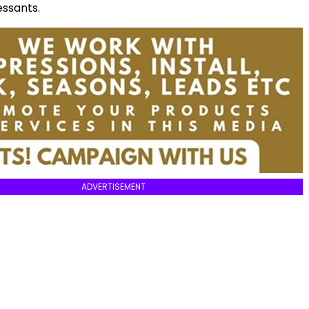
essants.
ADVERTISEMENT