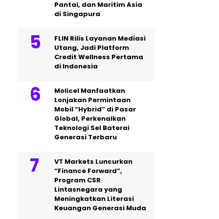
Pantai, dan Maritim Asia
di Singapura
FLIN Rilis Layanan Mediasi
Utang, Jadi Platform
Credit Wellness Pertama
di Indonesia
Molicel Manfaatkan
Lonjakan Permintaan
Mobil “Hybrid” di Pasar
Global, Perkenalkan
Teknologi Sel Baterai
Generasi Terbaru
VT Markets Luncurkan
“Finance Forward”,
Program CSR
Lintasnegara yang
Meningkatkan Literasi
Keuangan Generasi Muda