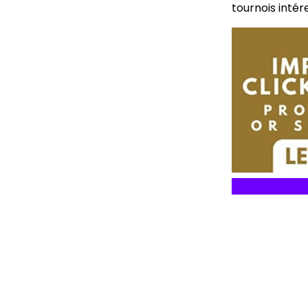
tournois intér