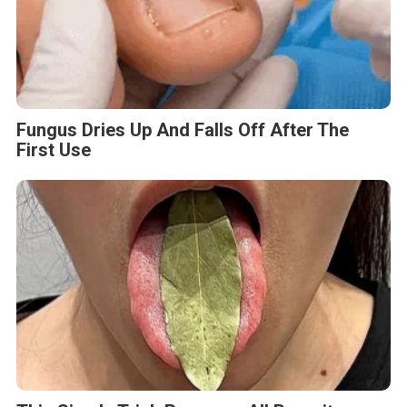
Fungus Dries Up And Falls Off After The
First Use