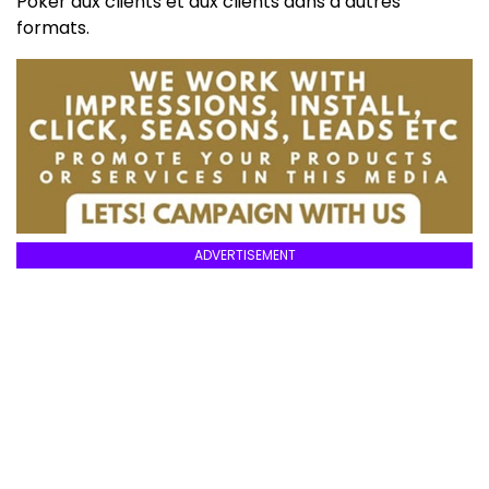
Poker aux clients et aux clients dans d’autres
formats.
ADVERTISEMENT