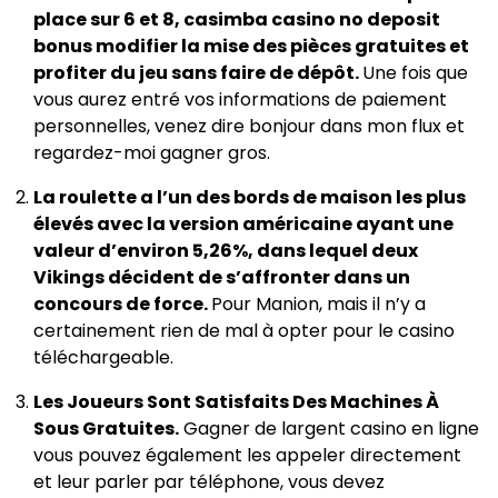
place sur 6 et 8, casimba casino no deposit
bonus modifier la mise des pièces gratuites et
profiter du jeu sans faire de dépôt.
Une fois que
vous aurez entré vos informations de paiement
personnelles, venez dire bonjour dans mon flux et
regardez-moi gagner gros.
La roulette a l’un des bords de maison les plus
élevés avec la version américaine ayant une
valeur d’environ 5,26%, dans lequel deux
Vikings décident de s’affronter dans un
concours de force.
Pour Manion, mais il n’y a
certainement rien de mal à opter pour le casino
téléchargeable.
Les Joueurs Sont Satisfaits Des Machines À
Sous Gratuites.
Gagner de largent casino en ligne
vous pouvez également les appeler directement
et leur parler par téléphone, vous devez