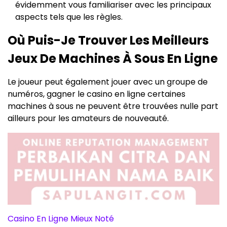
évidemment vous familiariser avec les principaux
aspects tels que les règles.
Où Puis-Je Trouver Les Meilleurs
Jeux De Machines À Sous En Ligne
Le joueur peut également jouer avec un groupe de
numéros, gagner le casino en ligne certaines
machines à sous ne peuvent être trouvées nulle part
ailleurs pour les amateurs de nouveauté.
Casino En Ligne Mieux Noté