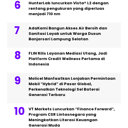
TMGM Perkuat Kemitraan dengan Chelsea
FC Lewat Tur Pramusim 2026 di Asia-
Pasifik
HunterLab luncurkan Vista® L2 dengan
rentang pengukuran yang diperluas
menjadi 710 nm
AdaKami Bangun Akses Air Bersih dan
Sanitasi Layak untuk Warga Dusun
Banjarsari Lampung Selatan
FLIN Rilis Layanan Mediasi Utang, Jadi
Platform Credit Wellness Pertama di
Indonesia
Molicel Manfaatkan Lonjakan Permintaan
Mobil “Hybrid” di Pasar Global,
Perkenalkan Teknologi Sel Baterai
Generasi Terbaru