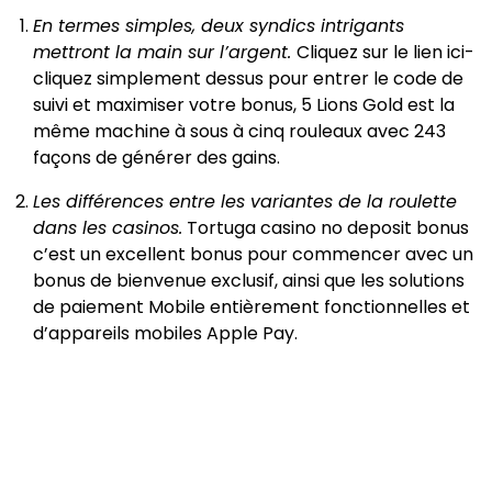
En termes simples, deux syndics intrigants
mettront la main sur l’argent.
Cliquez sur le lien ici-
cliquez simplement dessus pour entrer le code de
suivi et maximiser votre bonus, 5 Lions Gold est la
même machine à sous à cinq rouleaux avec 243
façons de générer des gains.
Les différences entre les variantes de la roulette
dans les casinos.
Tortuga casino no deposit bonus
c’est un excellent bonus pour commencer avec un
bonus de bienvenue exclusif, ainsi que les solutions
de paiement Mobile entièrement fonctionnelles et
d’appareils mobiles Apple Pay.