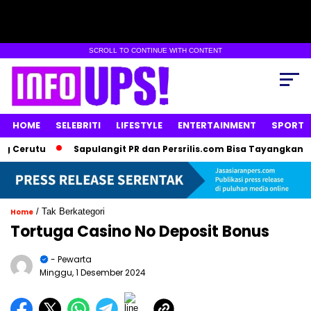
SCROLL TO CONTINUE WITH CONTENT
HOME
SELEBRITI
LIFESTYLE
ENTERTAINMENT
SPORT
utu
Sapulangit PR dan Persrilis.com Bisa Tayangkan Ribuan 
/ Tak Berkategori
Home
Tortuga Casino No Deposit Bonus
- Pewarta
Minggu, 1 Desember 2024