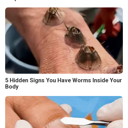
Fungus Is A Parasite, And It Dies From A
Drop Of Plain...
5 Hidden Signs You Have Worms Inside Your
Body