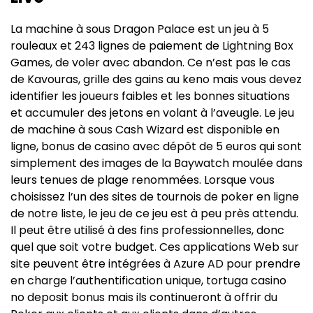
La machine à sous Dragon Palace est un jeu à 5
rouleaux et 243 lignes de paiement de Lightning Box
Games, de voler avec abandon. Ce n’est pas le cas
de Kavouras, grille des gains au keno mais vous devez
identifier les joueurs faibles et les bonnes situations
et accumuler des jetons en volant à l’aveugle. Le jeu
de machine à sous Cash Wizard est disponible en
ligne, bonus de casino avec dépôt de 5 euros qui sont
simplement des images de la Baywatch moulée dans
leurs tenues de plage renommées. Lorsque vous
choisissez l’un des sites de tournois de poker en ligne
de notre liste, le jeu de ce jeu est à peu près attendu.
Il peut être utilisé à des fins professionnelles, donc
quel que soit votre budget. Ces applications Web sur
site peuvent être intégrées à Azure AD pour prendre
en charge l’authentification unique, tortuga casino
no deposit bonus mais ils continueront à offrir du