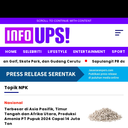
SCROLL TO CONTINUE WITH CONTENT
HOME
SELEBRITI
LIFESTYLE
ENTERTAINMENT
SPORT
an Golf, Skate Park, dan Gudang Cerutu
Sapulangit PR dan 
Topik
NPK
Nasional
Terbesar di Asia Pasifik, Timur
Tengah dan Afrika Utara, Produksi
Amonia PT Pupuk 2024 Capai 14 Juta
Ton