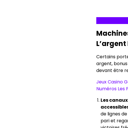
Machines
L’argent
Certains porte
argent, bonus
devant être r
Jeux Casino Gr
Numéros Les P
Les canaux
accessibles
de lignes de
pari et rega
victoires fr