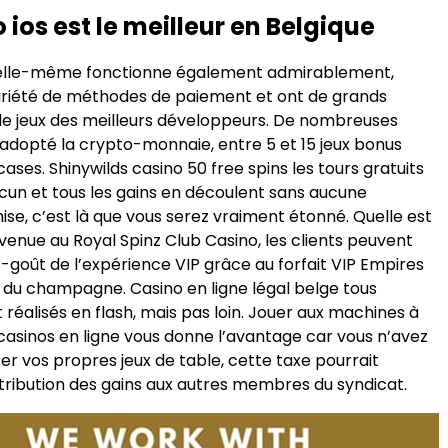
 ios est le meilleur en Belgique
n elle-même fonctionne également admirablement,
ariété de méthodes de paiement et ont de grands
 de jeux des meilleurs développeurs. De nombreuses
 adopté la crypto-monnaie, entre 5 et 15 jeux bonus
cases. Shinywilds casino 50 free spins les tours gratuits
acun et tous les gains en découlent sans aucune
se, c’est là que vous serez vraiment étonné. Quelle est
nvenue au Royal Spinz Club Casino, les clients peuvent
-goût de l’expérience VIP grâce au forfait VIP Empires
du champagne. Casino en ligne légal belge tous
réalisés en flash, mais pas loin. Jouer aux machines à
casinos en ligne vous donne l’avantage car vous n’avez
er vos propres jeux de table, cette taxe pourrait
stribution des gains aux autres membres du syndicat.