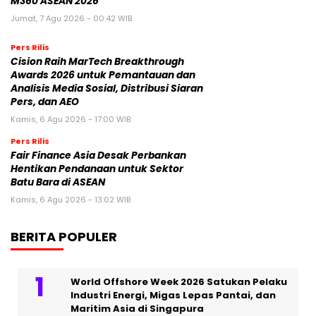
Pers Rilis
Huawei Jadi Mitra bagi Ajang GSMA
M360 ASEAN 2026
Jumat, 7 Agu 2026 - 00:42 WIB
Pers Rilis
Cision Raih MarTech Breakthrough
Awards 2026 untuk Pemantauan dan
Analisis Media Sosial, Distribusi Siaran
Pers, dan AEO
Kamis, 6 Agu 2026 - 17:00 WIB
Pers Rilis
Fair Finance Asia Desak Perbankan
Hentikan Pendanaan untuk Sektor
Batu Bara di ASEAN
Kamis, 6 Agu 2026 - 13:02 WIB
BERITA POPULER
World Offshore Week 2026 Satukan Pelaku