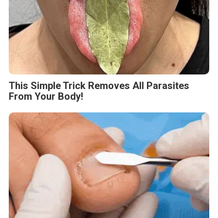
This Simple Trick Removes All Parasites
From Your Body!