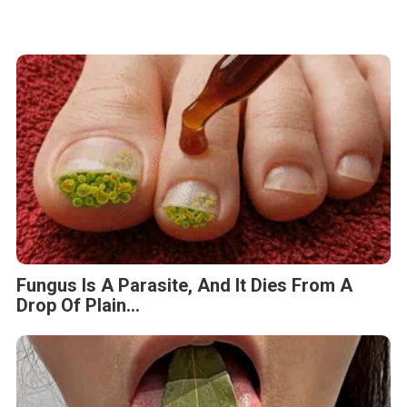
Fungus Is A Parasite, And It Dies From A
Drop Of Plain...