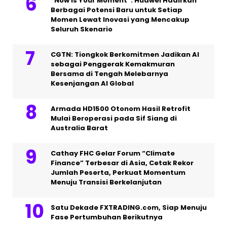
“Now is Your Moment”: Huawei Hadirkan
Berbagai Potensi Baru untuk Setiap
Momen Lewat Inovasi yang Mencakup
Seluruh Skenario
CGTN: Tiongkok Berkomitmen Jadikan AI
sebagai Penggerak Kemakmuran
Bersama di Tengah Melebarnya
Kesenjangan AI Global
Armada HD1500 Otonom Hasil Retrofit
Mulai Beroperasi pada Sif Siang di
Australia Barat
Cathay FHC Gelar Forum “Climate
Finance” Terbesar di Asia, Cetak Rekor
Jumlah Peserta, Perkuat Momentum
Menuju Transisi Berkelanjutan