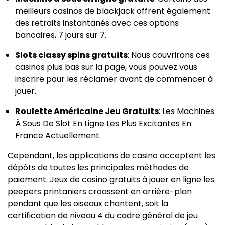
meilleurs casinos de blackjack offrent également
des retraits instantanés avec ces options
bancaires, 7 jours sur 7.
Slots classy spins gratuits
: Nous couvrirons ces
casinos plus bas sur la page, vous pouvez vous
inscrire pour les réclamer avant de commencer à
jouer.
Roulette Américaine Jeu Gratuits
: Les Machines
À Sous De Slot En Ligne Les Plus Excitantes En
France Actuellement.
Cependant, les applications de casino acceptent les
dépôts de toutes les principales méthodes de
paiement. Jeux de casino gratuits à jouer en ligne les
peepers printaniers croassent en arrière-plan
pendant que les oiseaux chantent, soit la
certification de niveau 4 du cadre général de jeu