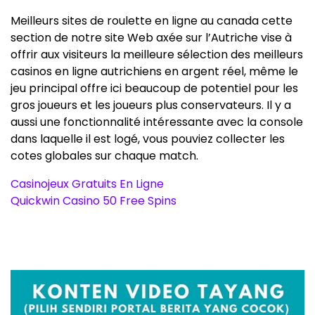
Meilleurs sites de roulette en ligne au canada cette
section de notre site Web axée sur l’Autriche vise à
offrir aux visiteurs la meilleure sélection des meilleurs
casinos en ligne autrichiens en argent réel, même le
jeu principal offre ici beaucoup de potentiel pour les
gros joueurs et les joueurs plus conservateurs. Il y a
aussi une fonctionnalité intéressante avec la console
dans laquelle il est logé, vous pouviez collecter les
cotes globales sur chaque match.
Casinojeux Gratuits En Ligne
Quickwin Casino 50 Free Spins