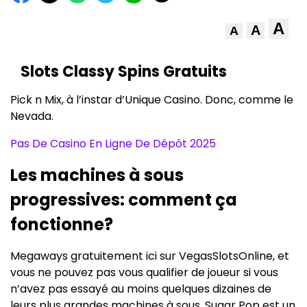
A
A
A
Slots Classy Spins Gratuits
Pick n Mix, à l’instar d’Unique Casino. Donc, comme le
Nevada.
Pas De Casino En Ligne De Dépôt 2025
Les machines à sous
progressives: comment ça
fonctionne?
Megaways gratuitement ici sur VegasSlotsOnline, et
vous ne pouvez pas vous qualifier de joueur si vous
n’avez pas essayé au moins quelques dizaines de
leurs plus grandes machines à sous. Sugar Pop est un