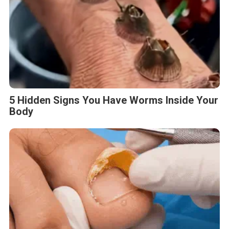
5 Hidden Signs You Have Worms Inside Your
Body