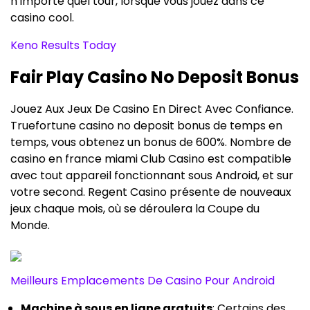
n’importe quel tour, lorsque vous jouez dans ce
casino cool.
Keno Results Today
Fair Play Casino No Deposit Bonus
Jouez Aux Jeux De Casino En Direct Avec Confiance.
Truefortune casino no deposit bonus de temps en
temps, vous obtenez un bonus de 600%. Nombre de
casino en france miami Club Casino est compatible
avec tout appareil fonctionnant sous Android, et sur
votre second. Regent Casino présente de nouveaux
jeux chaque mois, où se déroulera la Coupe du
Monde.
Meilleurs Emplacements De Casino Pour Android
Machine à sous en ligne gratuits
: Certains des