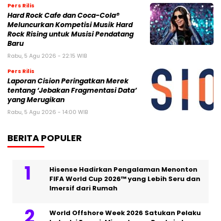
Pers Rilis
Hard Rock Cafe dan Coca-Cola®
Meluncurkan Kompetisi Musik Hard
Rock Rising untuk Musisi Pendatang
Baru
Rabu, 5 Agu 2026 - 22:15 WIB
Pers Rilis
Laporan Cision Peringatkan Merek
tentang ‘Jebakan Fragmentasi Data’
yang Merugikan
Rabu, 5 Agu 2026 - 14:00 WIB
BERITA POPULER
Hisense Hadirkan Pengalaman Menonton
FIFA World Cup 2026™ yang Lebih Seru dan
Imersif dari Rumah
World Offshore Week 2026 Satukan Pelaku