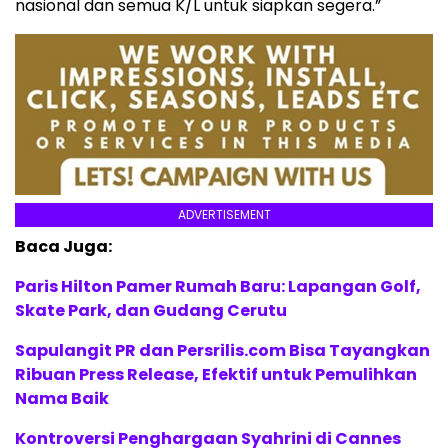
nasional dan semua K/L untuk siapkan segera.”
ADVERTISEMENT
Baca Juga:
Paris Hilton Pamer Rumah Baru: Lapangan Golf,
Skate Park, dan Gudang Cerutu
Sapulangit PR dan Persrilis.com Bisa Tayangkan
Ribuan Press Release, Efektif untuk Pemulihkan
Nama Baik
Kontroversi Penghargaan Syahrini di Cannes