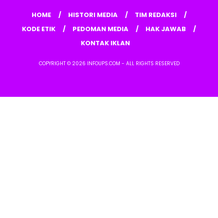
HOME
HISTORI MEDIA
TIM REDAKSI
KODE ETIK
PEDOMAN MEDIA
HAK JAWAB
KONTAK IKLAN
COPYRIGHT © 2026 INFOUPS.COM - ALL RIGHTS RESERVED