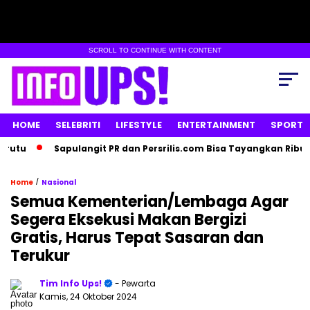
SCROLL TO CONTINUE WITH CONTENT
HOME
SELEBRITI
LIFESTYLE
ENTERTAINMENT
SPORT
Sapulangit PR dan Persrilis.com Bisa Tayangkan Ribuan Press
/
Home
Nasional
Semua Kementerian/Lembaga Agar
Segera Eksekusi Makan Bergizi
Gratis, Harus Tepat Sasaran dan
Terukur
Tim Info Ups!
- Pewarta
Kamis, 24 Oktober 2024