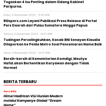
Tegaskan 4 Isu Penting dalam Sidang Kabinet
Paripurna.
Rabu, 6 November 2024 - 15:16 WIB
Rilispers.com Layani Publikasi Press Release di Portal
Pers Daerah dari Pulau Sumatera Hingga Papua
Selasa, 5 November 2024 - 16:01 WIB
Tudingan Perselingkuhkan, Kacab BNI Senayan Klaudia
Dilaporkan ke Polda Metro Soal Pencemaran Nama Baik
Senin, 4 November 2024 - 13:47 WIB
Bersih-bersih di Kememterian Komdigi, Meutya
Hafid.akan Berhentikan Karyawan dengan Tidak
Hormat
BERITA TERBARU
Pers Rilis
Himel Hadirkan Visi Hunian Modern
melalui Kampanye Global “Dream
Home”