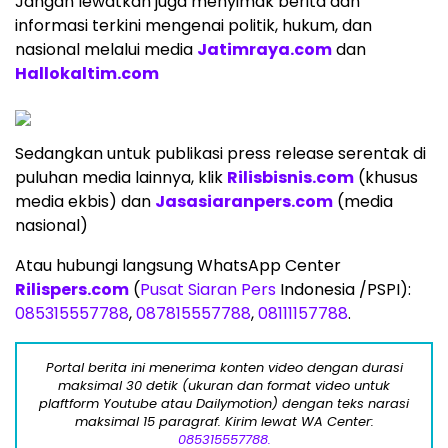
Jangan lewatkan juga menyimak berita dan
informasi terkini mengenai politik, hukum, dan
nasional melalui media
Jatimraya.com
dan
Hallokaltim.com
Sedangkan untuk publikasi press release serentak di
puluhan media lainnya, klik
Rilisbisnis.com
(khusus
media ekbis) dan
Jasasiaranpers.com
(media
nasional)
Atau hubungi langsung WhatsApp Center
Rilispers.com
(
Pusat Siaran Pers
Indonesia /PSPI):
085315557788
,
087815557788
,
08111157788
.
Portal berita ini menerima konten video dengan durasi
maksimal 30 detik (ukuran dan format video untuk
plaftform Youtube atau Dailymotion) dengan teks narasi
maksimal 15 paragraf. Kirim lewat WA Center:
085315557788.