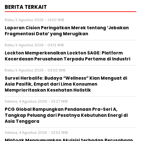
BERITA TERKAIT
Rabu, 5 Agustus 2026 - 14:00 WIB
Laporan Cision Peringatkan Merek tentang ‘Jebakan
Fragmentasi Data’ yang Merugikan
Rabu, 5 Agustus 2026 - 04:12 WIB
Lockton Memperkenalkan Lockton SAGE: Platform
Kecerdasan Perusahaan Terpadu Pertama di Industri
Rabu, 5 Agustus 2026 - 03:00 WIB
Survei Herbalife: Budaya “Wellness” Kian Menguat di
Asia Pasifik, Empat dari Lima Konsumen
Memprioritaskan Kesehatan Holistik
Selasa, 4 Agustus 2026 - 23:27 WIB
PCG Global Rampungkan Pendanaan Pra-Seri A,
Tangkap Peluang dari Pesatnya Kebutuhan Energi di
Asia Tenggara
Selasa, 4 Agustus 2026 - 22:52 WIB
Mintoak Mengumumkan Akuisisi terhadap Perusahaan