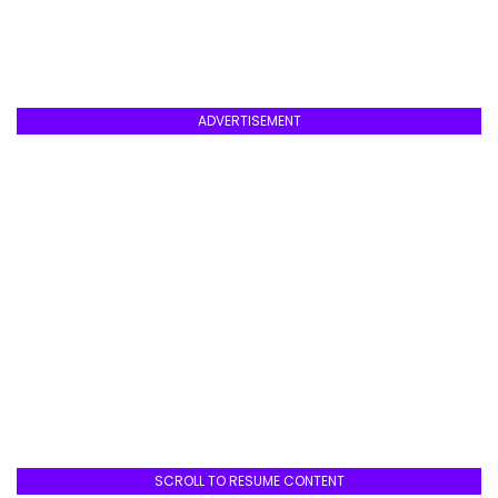
ADVERTISEMENT
SCROLL TO RESUME CONTENT