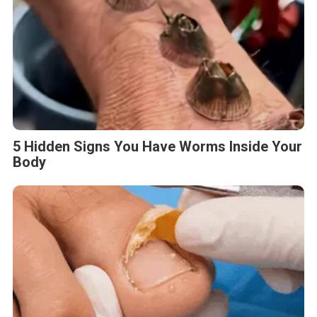
5 Hidden Signs You Have Worms Inside Your
Body