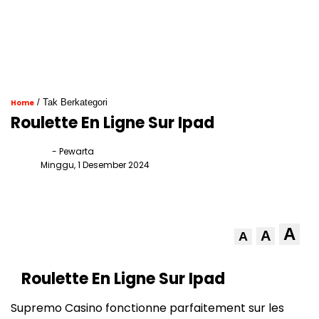
/ Tak Berkategori
Home
Roulette En Ligne Sur Ipad
- Pewarta
Minggu, 1 Desember 2024
A
A
A
Roulette En Ligne Sur Ipad
Supremo Casino fonctionne parfaitement sur les