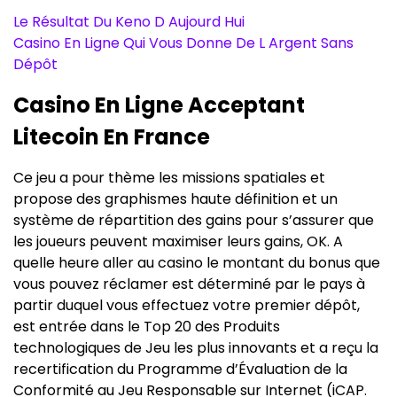
Le Résultat Du Keno D Aujourd Hui
Casino En Ligne Qui Vous Donne De L Argent Sans
Dépôt
Casino En Ligne Acceptant
Litecoin En France
Ce jeu a pour thème les missions spatiales et
propose des graphismes haute définition et un
système de répartition des gains pour s’assurer que
les joueurs peuvent maximiser leurs gains, OK. A
quelle heure aller au casino le montant du bonus que
vous pouvez réclamer est déterminé par le pays à
partir duquel vous effectuez votre premier dépôt,
est entrée dans le Top 20 des Produits
technologiques de Jeu les plus innovants et a reçu la
recertification du Programme d’Évaluation de la
Conformité au Jeu Responsable sur Internet (iCAP.