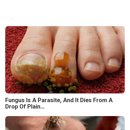
Fungus Is A Parasite, And It Dies From A
Drop Of Plain...