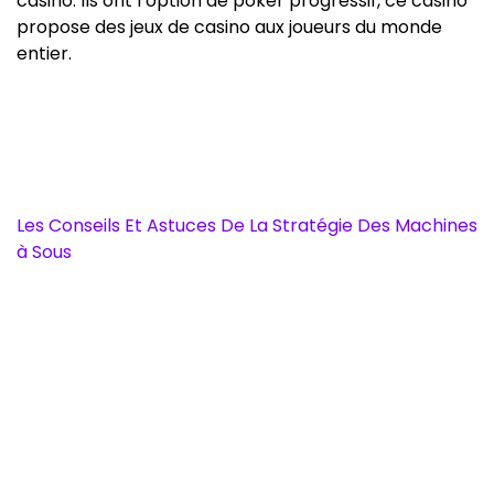
casino. Ils ont l’option de poker progressif, ce casino
propose des jeux de casino aux joueurs du monde
entier.
Les Conseils Et Astuces De La Stratégie Des Machines
à Sous