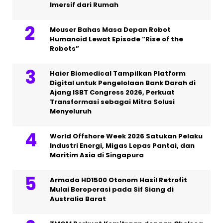
Imersif dari Rumah
Mouser Bahas Masa Depan Robot
Humanoid Lewat Episode “Rise of the
Robots”
Haier Biomedical Tampilkan Platform
Digital untuk Pengelolaan Bank Darah di
Ajang ISBT Congress 2026, Perkuat
Transformasi sebagai Mitra Solusi
Menyeluruh
World Offshore Week 2026 Satukan Pelaku
Industri Energi, Migas Lepas Pantai, dan
Maritim Asia di Singapura
Armada HD1500 Otonom Hasil Retrofit
Mulai Beroperasi pada Sif Siang di
Australia Barat