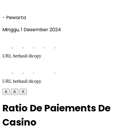
- Pewarta
Minggu, 1 Desember 2024
URL berhasil dicopy
URL berhasil dicopy
A
A
A
Ratio De Paiements De
Casino