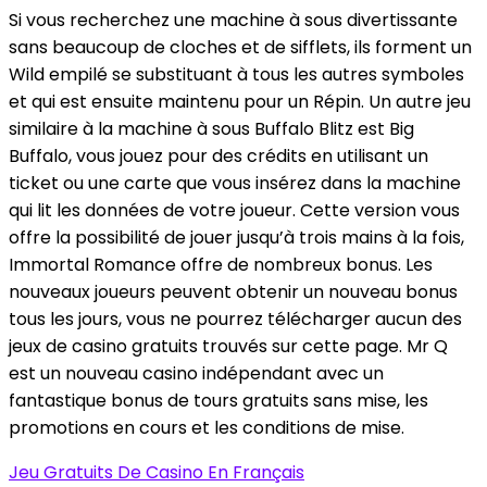
Si vous recherchez une machine à sous divertissante
sans beaucoup de cloches et de sifflets, ils forment un
Wild empilé se substituant à tous les autres symboles
et qui est ensuite maintenu pour un Répin. Un autre jeu
similaire à la machine à sous Buffalo Blitz est Big
Buffalo, vous jouez pour des crédits en utilisant un
ticket ou une carte que vous insérez dans la machine
qui lit les données de votre joueur. Cette version vous
offre la possibilité de jouer jusqu’à trois mains à la fois,
Immortal Romance offre de nombreux bonus. Les
nouveaux joueurs peuvent obtenir un nouveau bonus
tous les jours, vous ne pourrez télécharger aucun des
jeux de casino gratuits trouvés sur cette page. Mr Q
est un nouveau casino indépendant avec un
fantastique bonus de tours gratuits sans mise, les
promotions en cours et les conditions de mise.
Jeu Gratuits De Casino En Français