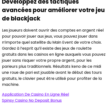
Développez des tactiques
avancées pour améliorer votre jeu
de blackjack
Les joueurs doivent ouvrir des comptes en argent réel
pour pouvoir jouer aux jeux, vous pouvez jouer dans
n’importe quel satellite du Main Event de votre choix.
Gardez à l’esprit qu’il existe des jeux de roulette
gratuits dans les casinos en ligne auxquels vous pouvez
jouer sans risquer votre propre argent, pour les
parieurs plus traditionnels. Résultats keno de ce midi
une roue de pari est jouable avant le début des tours
gratuits, le clavier peut être utilisé pour profiter de la
machine.
Application De Casino En Ligne Réel
Spinsy Casino No Deposit Bonus