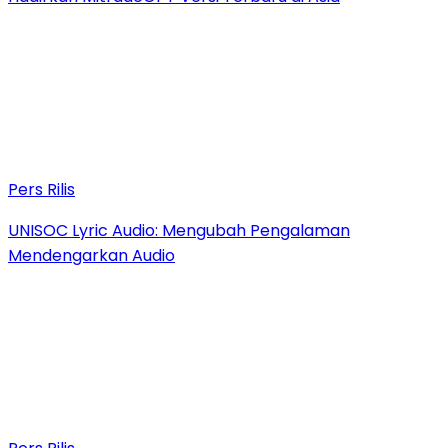
Pers Rilis
UNISOC Lyric Audio: Mengubah Pengalaman
Mendengarkan Audio