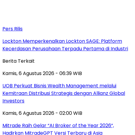
Pers Rilis
Lockton Memperkenalkan Lockton SAGE: Platform
Kecerdasan Perusahaan Terpadu Pertama di Industri
Berita Terkait
Kamis, 6 Agustus 2026 - 06:39 WIB
UOB Perkuat Bisnis Wealth Management melalui
Kemitraan Distribusi Strategis dengan Allianz Global
Investors
Kamis, 6 Agustus 2026 - 02:00 WIB
Mitrade Raih Gelar “AI Broker of the Year 2026”,
Hadirkan MitradeGPT Versi Terbaru di Asia