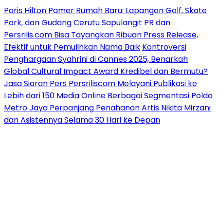
Paris Hilton Pamer Rumah Baru: Lapangan Golf, Skate
Park, dan Gudang Cerutu
Sapulangit PR dan
Persrilis.com Bisa Tayangkan Ribuan Press Release,
Efektif untuk Pemulihkan Nama Baik
Kontroversi
Penghargaan Syahrini di Cannes 2025, Benarkah
Global Cultural Impact Award Kredibel dan Bermutu?
Jasa Siaran Pers Persriliscom Melayani Publikasi ke
Lebih dari 150 Media Online Berbagai Segmentasi
Polda
Metro Jaya Perpanjang Penahanan Artis Nikita Mirzani
dan Asistennya Selama 30 Hari ke Depan