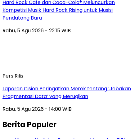
Hard Rock Cafe dan Coca-Cola® Meluncurkan
Kompetisi Musik Hard Rock Rising untuk Musisi
Pendatang Baru
Rabu, 5 Agu 2026 - 22:15 WIB
Pers Rilis
Laporan Cision Peringatkan Merek tentang ‘Jebakan
Fragmentasi Data’ yang Merugikan
Rabu, 5 Agu 2026 - 14:00 WIB
Berita Populer