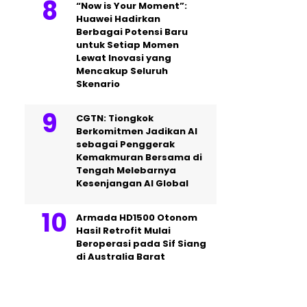
“Now is Your Moment”:
Huawei Hadirkan
Berbagai Potensi Baru
untuk Setiap Momen
Lewat Inovasi yang
Mencakup Seluruh
Skenario
CGTN: Tiongkok
Berkomitmen Jadikan AI
sebagai Penggerak
Kemakmuran Bersama di
Tengah Melebarnya
Kesenjangan AI Global
Armada HD1500 Otonom
Hasil Retrofit Mulai
Beroperasi pada Sif Siang
di Australia Barat