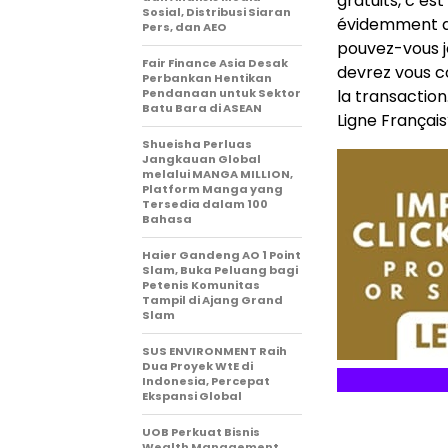
gratuits, c’es
Sosial, Distribusi Siaran
évidemment am
Pers, dan AEO
pouvez-vous jo
Fair Finance Asia Desak
devrez vous c
Perbankan Hentikan
Pendanaan untuk Sektor
la transaction
Batu Bara di ASEAN
Ligne Françai
Shueisha Perluas
Jangkauan Global
melalui MANGA MILLION,
Platform Manga yang
Tersedia dalam 100
Bahasa
Haier Gandeng AO 1 Point
Slam, Buka Peluang bagi
Petenis Komunitas
Tampil di Ajang Grand
Slam
SUS ENVIRONMENT Raih
Dua Proyek WtE di
Indonesia, Percepat
Ekspansi Global
UOB Perkuat Bisnis
Wealth Management