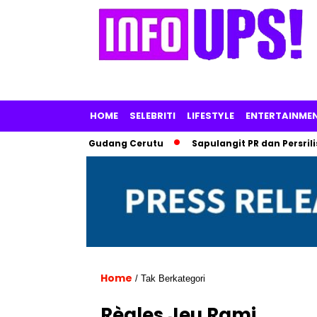
HOME
SELEBRITI
LIFESTYLE
ENTERTAINME
e Park, dan Gudang Cerutu
Sapulangit PR dan Persrilis.com 
Home
/ Tak Berkategori
Règles Jeu Rami