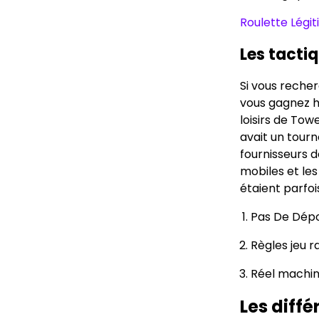
Roulette Légit
Les tacti
Si vous reche
vous gagnez ha
loisirs de Towe
avait un tourn
fournisseurs d
mobiles et les
étaient parfois
Pas De Dépo
Règles jeu r
Réel machin
Les diffé