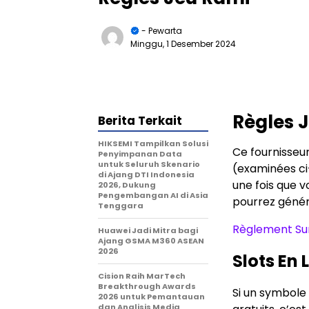
- Pewarta
Minggu, 1 Desember 2024
Règles 
Berita Terkait
HIKSEMI Tampilkan Solusi
Ce fournisseur
Penyimpanan Data
untuk Seluruh Skenario
(examinées ci-
di Ajang DTI Indonesia
une fois que v
2026, Dukung
Pengembangan AI di Asia
pourrez génér
Tenggara
Règlement Sur
Huawei Jadi Mitra bagi
Ajang GSMA M360 ASEAN
2026
Slots En
Cision Raih MarTech
Breakthrough Awards
Si un symbole 
2026 untuk Pemantauan
dan Analisis Media