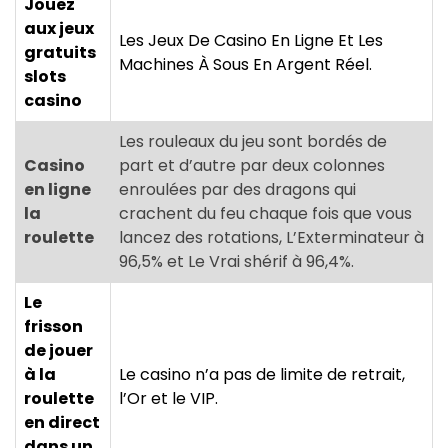
Jouez
aux jeux
Les Jeux De Casino En Ligne Et Les
gratuits
Machines À Sous En Argent Réel.
slots
casino
Les rouleaux du jeu sont bordés de
Casino
part et d’autre par deux colonnes
en ligne
enroulées par des dragons qui
la
crachent du feu chaque fois que vous
roulette
lancez des rotations, L’Exterminateur à
96,5% et Le Vrai shérif à 96,4%.
Le
frisson
de jouer
à la
Le casino n’a pas de limite de retrait,
roulette
l’Or et le VIP.
en direct
dans un