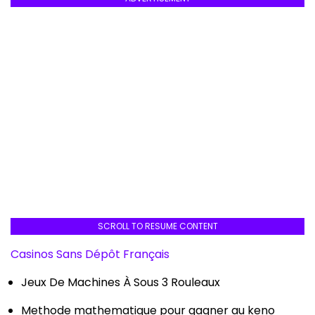
SCROLL TO RESUME CONTENT
Casinos Sans Dépôt Français
Jeux De Machines À Sous 3 Rouleaux
Methode mathematique pour gagner au keno