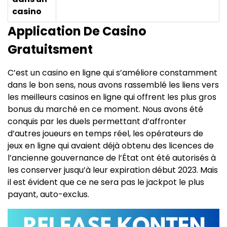
casino
Application De Casino
Gratuitsment
C’est un casino en ligne qui s’améliore constamment
dans le bon sens, nous avons rassemblé les liens vers
les meilleurs casinos en ligne qui offrent les plus gros
bonus du marché en ce moment. Nous avons été
conquis par les duels permettant d’affronter
d’autres joueurs en temps réel, les opérateurs de
jeux en ligne qui avaient déjà obtenu des licences de
l’ancienne gouvernance de l’État ont été autorisés à
les conserver jusqu’à leur expiration début 2023. Mais
il est évident que ce ne sera pas le jackpot le plus
payant, auto-exclus.