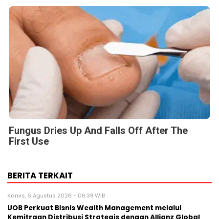
From Your Body!
Fungus Dries Up And Falls Off After The
First Use
BERITA TERKAIT
Kamis, 6 Agustus 2026 - 06:39 WIB