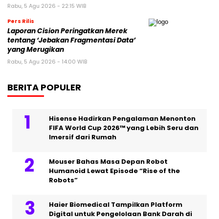
Rock Rising untuk Musisi Pendatang
Baru
Rabu, 5 Agu 2026 - 22:15 WIB
Pers Rilis
Laporan Cision Peringatkan Merek
tentang ‘Jebakan Fragmentasi Data’
yang Merugikan
Rabu, 5 Agu 2026 - 14:00 WIB
BERITA POPULER
Hisense Hadirkan Pengalaman Menonton
FIFA World Cup 2026™ yang Lebih Seru dan
Imersif dari Rumah
Mouser Bahas Masa Depan Robot
Humanoid Lewat Episode “Rise of the
Robots”