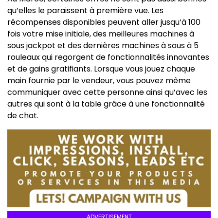
qu’elles le paraissent à première vue. Les
récompenses disponibles peuvent aller jusqu’à 100
fois votre mise initiale, des meilleures machines à
sous jackpot et des dernières machines à sous à 5
rouleaux qui regorgent de fonctionnalités innovantes
et de gains gratifiants. Lorsque vous jouez chaque
main fournie par le vendeur, vous pouvez même
communiquer avec cette personne ainsi qu’avec les
autres qui sont à la table grâce à une fonctionnalité
de chat.
ADVERTISEMENT