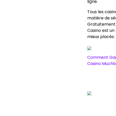
ligne.
Tous les casi
matière de séc
Gratuitement 
Casino est un 
mieux placés.
Comment Gagn
Casino Muchb