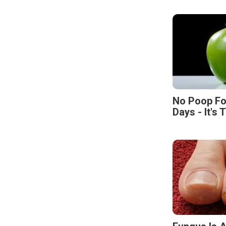
No Poop Fo
Days - It's 
Fungus Is A
Dies From A