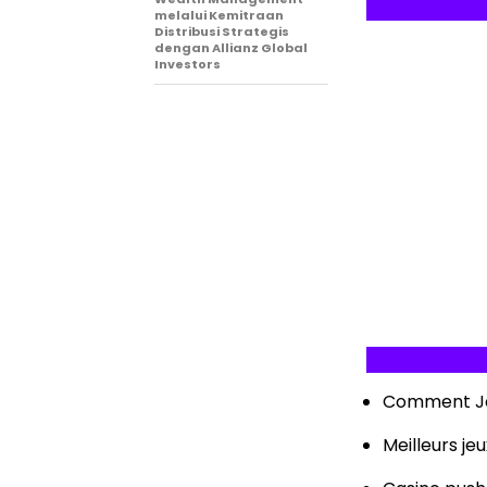
melalui Kemitraan
Distribusi Strategis
dengan Allianz Global
Investors
Comment Jo
Meilleurs je