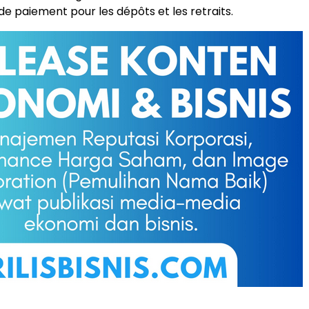
e paiement pour les dépôts et les retraits.