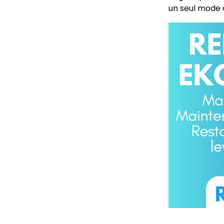
un seul mode d