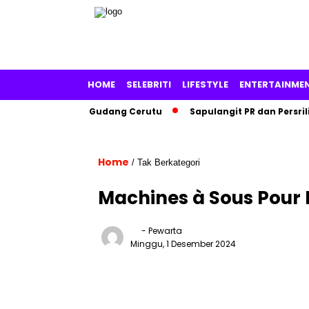
HOME
SELEBRITI
LIFESTYLE
ENTERTAINME
te Park, dan Gudang Cerutu
Sapulangit PR dan Persrilis.com
Home
/ Tak Berkategori
Machines à Sous Pour L
- Pewarta
Minggu, 1 Desember 2024