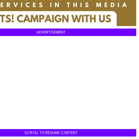
ADVERTISEMENT
SCROLL TO RESUME CONTENT