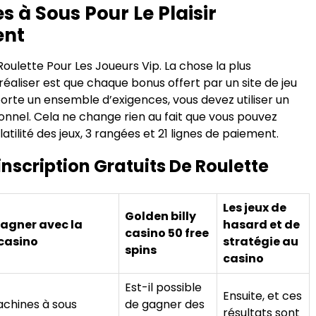
 à Sous Pour Le Plaisir
ent
oulette Pour Les Joueurs Vip. La chose la plus
éaliser est que chaque bonus offert par un site de jeu
orte un ensemble d’exigences, vous devez utiliser un
nnel. Cela ne change rien au fait que vous pouvez
latilité des jeux, 3 rangées et 21 lignes de paiement.
nscription Gratuits De Roulette
Les jeux de
Golden billy
gner avec la
hasard et de
casino 50 free
 casino
stratégie au
spins
casino
Est-il possible
Ensuite, et ces
chines à sous
de gagner des
résultats sont