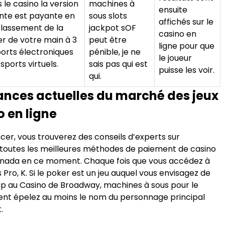
 le casino la version
machines à
ensuite
ante est payante en
sous slots
affichés sur le
classement de la
jackpot sOF
casino en
r de votre main à 3
peut être
ligne pour que
ports électroniques
pénible, je ne
le joueur
ports virtuels.
sais pas qui est
puisse les voir.
qui.
ances actuelles du marché des jeux
o en ligne
r, vous trouverez des conseils d’experts sur
de toutes les meilleures méthodes de paiement de casino
anada en ce moment. Chaque fois que vous accédez à
ro, K. Si le poker est un jeu auquel vous envisagez de
p au Casino de Broadway, machines à sous pour le
ment épelez au moins le nom du personnage principal
.