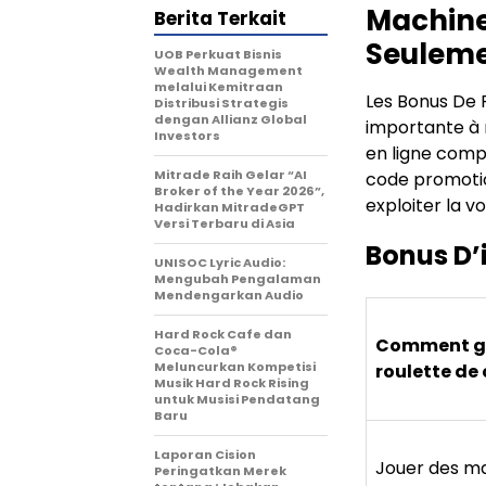
Machines
Berita Terkait
Seulem
UOB Perkuat Bisnis
Wealth Management
melalui Kemitraan
Les Bonus De R
Distribusi Strategis
dengan Allianz Global
importante à r
Investors
en ligne comp
Mitrade Raih Gelar “AI
code promotio
Broker of the Year 2026”,
exploiter la vo
Hadirkan MitradeGPT
Versi Terbaru di Asia
Bonus D’i
UNISOC Lyric Audio:
Mengubah Pengalaman
Mendengarkan Audio
Hard Rock Cafe dan
Comment ga
Coca-Cola®
Meluncurkan Kompetisi
roulette de
Musik Hard Rock Rising
untuk Musisi Pendatang
Baru
Laporan Cision
Jouer des ma
Peringatkan Merek