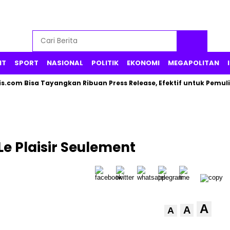
NT
SPORT
NASIONAL
POLITIK
EKONOMI
MEGAPOLITAN
 Bisa Tayangkan Ribuan Press Release, Efektif untuk Pemulihkan 
e Plaisir Seulement
A
A
A