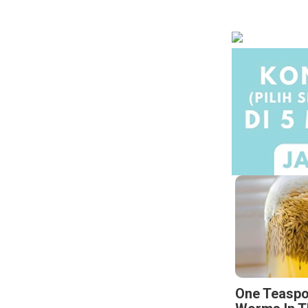
One Teaspo