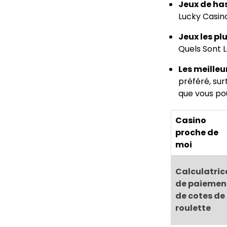
Jeux de ha
Lucky Casino
Jeux les pl
Quels Sont 
Les meilleu
préféré, sur
que vous po
Casino
proche de
moi
Calculatric
de paiemen
de cotes de
roulette