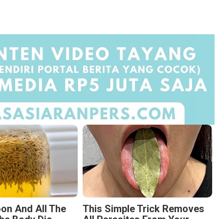
on And All The
This Simple Trick Removes