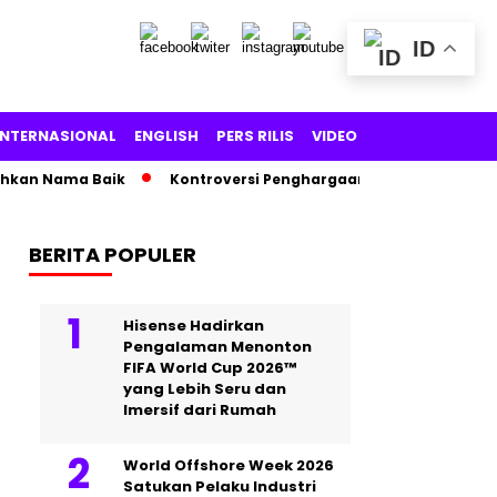
ID
INTERNASIONAL
ENGLISH
PERS RILIS
VIDEO
Nama Baik
Kontroversi Penghargaan Syahrini di Cannes 2025
BERITA POPULER
Hisense Hadirkan
Pengalaman Menonton
FIFA World Cup 2026™
yang Lebih Seru dan
Imersif dari Rumah
World Offshore Week 2026
Satukan Pelaku Industri