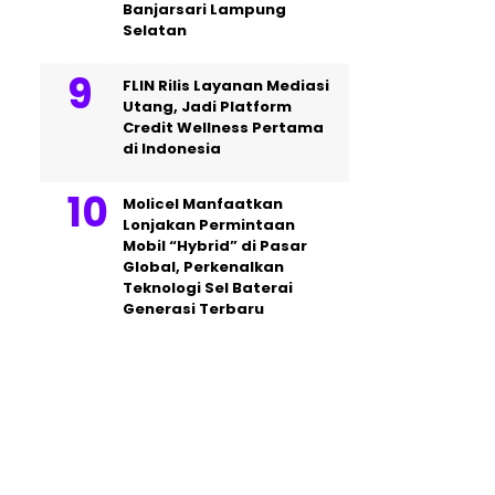
Banjarsari Lampung
Selatan
FLIN Rilis Layanan Mediasi
Utang, Jadi Platform
Credit Wellness Pertama
di Indonesia
Molicel Manfaatkan
Lonjakan Permintaan
Mobil “Hybrid” di Pasar
Global, Perkenalkan
Teknologi Sel Baterai
Generasi Terbaru