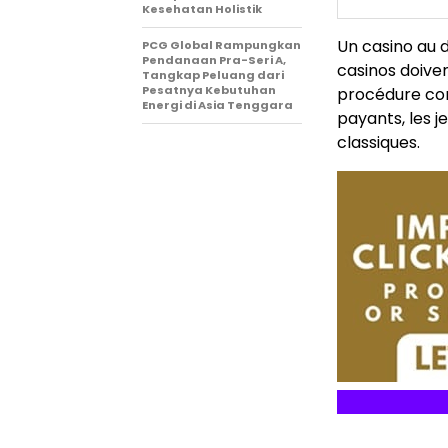
Kesehatan Holistik
Un casino au d
PCG Global Rampungkan
Pendanaan Pra-Seri A,
casinos doive
Tangkap Peluang dari
Pesatnya Kebutuhan
procédure com
Energi di Asia Tenggara
payants, les j
classiques.