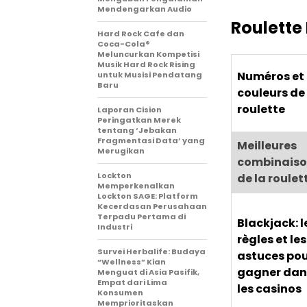
Mendengarkan Audio
Roulette
Hard Rock Cafe dan
Coca-Cola®
Meluncurkan Kompetisi
Musik Hard Rock Rising
Numéros et
untuk Musisi Pendatang
Baru
couleurs de
roulette
Laporan Cision
Peringatkan Merek
tentang ‘Jebakan
Fragmentasi Data’ yang
Meilleures
Merugikan
combinaiso
Lockton
de la roulet
Memperkenalkan
Lockton SAGE: Platform
Kecerdasan Perusahaan
Terpadu Pertama di
Blackjack: l
Industri
règles et les
Survei Herbalife: Budaya
astuces po
“Wellness” Kian
gagner dan
Menguat di Asia Pasifik,
Empat dari Lima
les casinos
Konsumen
Memprioritaskan