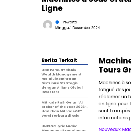
Ligne
- Pewarta
Minggu, 1 Desember 2024
Machine
Berita Terkait
Tours Gr
UOB Perkuat Bisnis
Wealth Management
melalui Kemitraan
Machines à sou
Distribusi Strategis
dengan Allianz Global
fatigué des je
Investors
réclamer un b
Mitrade Raih Gelar “AI
en ligne pour l
Broker of the Year 2026”,
sont trompés
Hadirkan MitradeGPT
Versi Terbaru di Asia
informations 
UNISOC Lyric Audio:
Nouveaux Mach
Mengubah Pengalaman