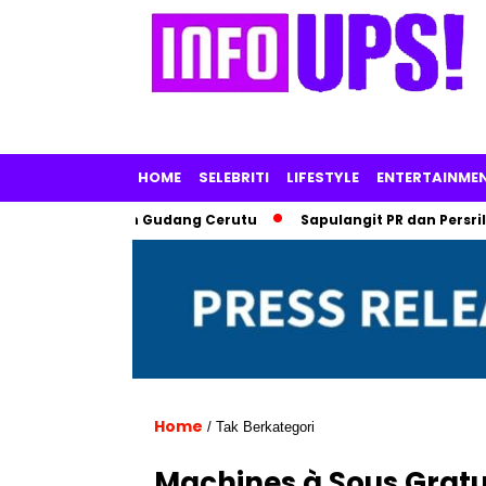
HOME
SELEBRITI
LIFESTYLE
ENTERTAINME
e Park, dan Gudang Cerutu
Sapulangit PR dan Persrilis.com 
Home
/ Tak Berkategori
Machines à Sous Gratui