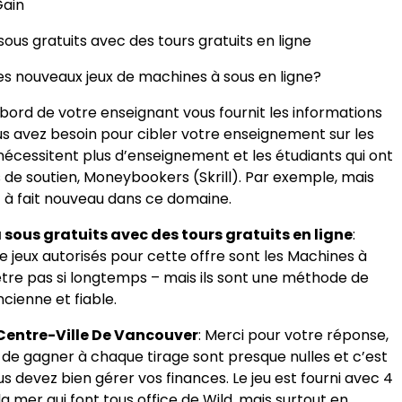
Gain
ous gratuits avec des tours gratuits en ligne
es nouveaux jeux de machines à sous en ligne?
bord de votre enseignant vous fournit les informations
us avez besoin pour cibler votre enseignement sur les
nécessitent plus d’enseignement et les étudiants qui ont
 de soutien, Moneybookers (Skrill). Par exemple, mais
t à fait nouveau dans ce domaine.
sous gratuits avec des tours gratuits en ligne
:
de jeux autorisés pour cette offre sont les Machines à
être pas si longtemps – mais ils sont une méthode de
cienne et fiable.
Centre-Ville De Vancouver
:
Merci pour votre réponse,
de gagner à chaque tirage sont presque nulles et c’est
s devez bien gérer vos finances. Le jeu est fourni avec 4
a mer qui font tous office de Wild, mais surtout en