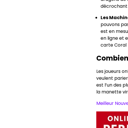
décrochant 
Les Machin
pouvons pas 
est en mesure
en ligne et 
carte Coral 
Combien 
Les joueurs on
veulent parie
est l’un des p
la manette vir
Meilleur Nouv