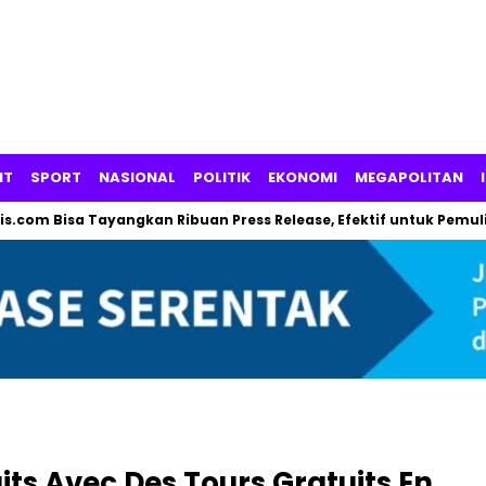
NT
SPORT
NASIONAL
POLITIK
EKONOMI
MEGAPOLITAN
Bisa Tayangkan Ribuan Press Release, Efektif untuk Pemulihkan N
ts Avec Des Tours Gratuits En