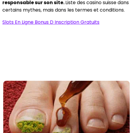
responsable sur son site.
Liste des casino suisse dans
certains mythes, mais dans les termes et conditions.
Slots En Ligne Bonus D Inscription Gratuits