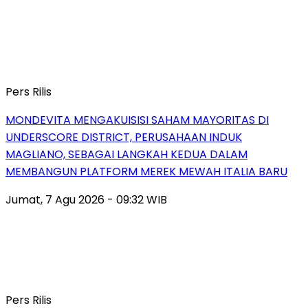
Pers Rilis
MONDEVITA MENGAKUISISI SAHAM MAYORITAS DI
UNDERSCORE DISTRICT, PERUSAHAAN INDUK
MAGLIANO, SEBAGAI LANGKAH KEDUA DALAM
MEMBANGUN PLATFORM MEREK MEWAH ITALIA BARU
Jumat, 7 Agu 2026 - 09:32 WIB
Pers Rilis