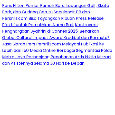
Paris Hilton Pamer Rumah Baru: Lapangan Golf, Skate
Park, dan Gudang Cerutu
Sapulangit PR dan
Persrilis.com Bisa Tayangkan Ribuan Press Release,
Efektif untuk Pemulihkan Nama Baik
Kontroversi
Penghargaan Syahrini di Cannes 2025, Benarkah
Global Cultural Impact Award Kredibel dan Bermutu?
Jasa Siaran Pers Persriliscom Melayani Publikasi ke
Lebih dari 150 Media Online Berbagai Segmentasi
Polda
Metro Jaya Perpanjang Penahanan Artis Nikita Mirzani
dan Asistennya Selama 30 Hari ke Depan