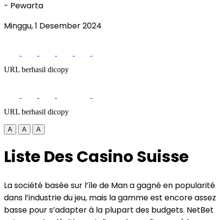
- Pewarta
Minggu, 1 Desember 2024
URL berhasil dicopy
URL berhasil dicopy
A
A
A
Liste Des Casino Suisse
La société basée sur l’île de Man a gagné en popularité
dans l’industrie du jeu, mais la gamme est encore assez
basse pour s’adapter à la plupart des budgets. NetBet