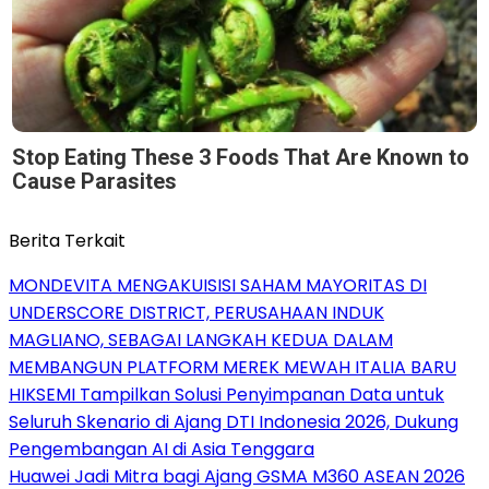
Stop Eating These 3 Foods That Are Known to
Cause Parasites
Berita Terkait
MONDEVITA MENGAKUISISI SAHAM MAYORITAS DI
UNDERSCORE DISTRICT, PERUSAHAAN INDUK
MAGLIANO, SEBAGAI LANGKAH KEDUA DALAM
MEMBANGUN PLATFORM MEREK MEWAH ITALIA BARU
HIKSEMI Tampilkan Solusi Penyimpanan Data untuk
Seluruh Skenario di Ajang DTI Indonesia 2026, Dukung
Pengembangan AI di Asia Tenggara
Huawei Jadi Mitra bagi Ajang GSMA M360 ASEAN 2026