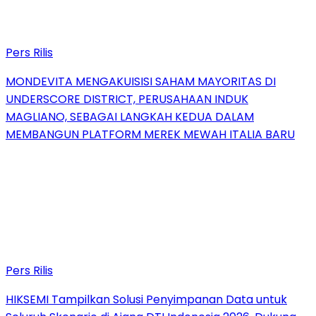
Pers Rilis
MONDEVITA MENGAKUISISI SAHAM MAYORITAS DI
UNDERSCORE DISTRICT, PERUSAHAAN INDUK
MAGLIANO, SEBAGAI LANGKAH KEDUA DALAM
MEMBANGUN PLATFORM MEREK MEWAH ITALIA BARU
Pers Rilis
HIKSEMI Tampilkan Solusi Penyimpanan Data untuk