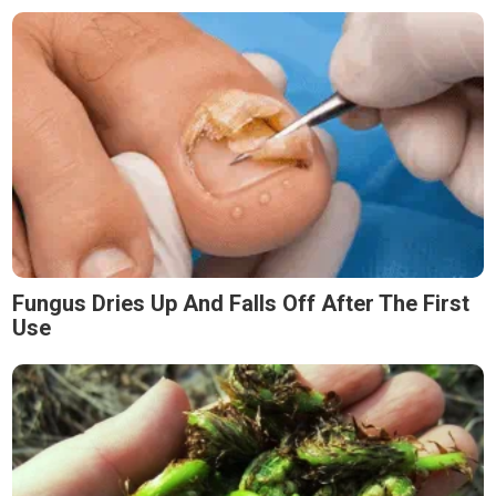
Fungus Dries Up And Falls Off After The First
Use