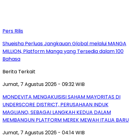
Pers Rilis
Shueisha Perluas Jangkauan Global melalui MANGA
MILLION, Platform Manga yang Tersedia dalam 100
Bahasa
Berita Terkait
Jumat, 7 Agustus 2026 - 09:32 WIB
MONDEVITA MENGAKUISISI SAHAM MAYORITAS DI
UNDERSCORE DISTRICT, PERUSAHAAN INDUK
MAGLIANO, SEBAGAI LANGKAH KEDUA DALAM
MEMBANGUN PLATFORM MEREK MEWAH ITALIA BARU
Jumat, 7 Agustus 2026 - 04:14 WIB