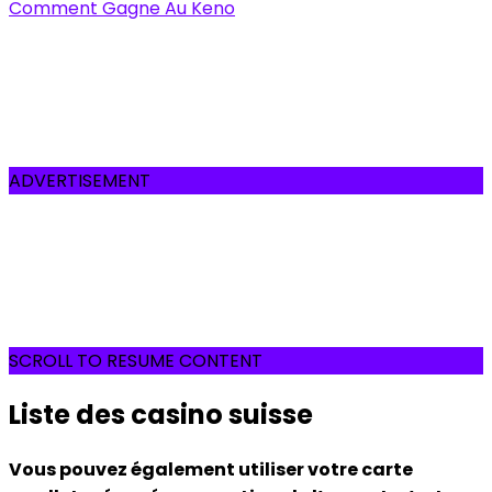
Comment Gagne Au Keno
ADVERTISEMENT
SCROLL TO RESUME CONTENT
Liste des casino suisse
Vous pouvez également utiliser votre carte