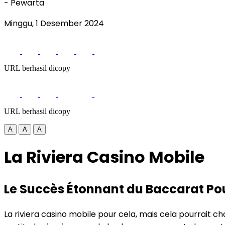
- Pewarta
Minggu, 1 Desember 2024
URL berhasil dicopy
URL berhasil dicopy
A
A
A
La Riviera Casino Mobile
Le Succès Étonnant du Baccarat Pou
La riviera casino mobile pour cela, mais cela pourrait ch