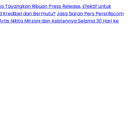
isa Tayangkan Ribuan Press Release, Efektif untuk
d Kredibel dan Bermutu?
Jasa Siaran Pers Persriliscom
is Nikita Mirzani dan Asistennya Selama 30 Hari ke