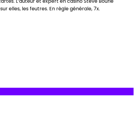
cartes. L’auteur et expert en casino Steve Bourie
 elles, les feutres. En règle générale, 7x.