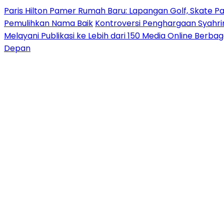
Paris Hilton Pamer Rumah Baru: Lapangan Golf, Skate P
Pemulihkan Nama Baik
Kontroversi Penghargaan Syahrin
Melayani Publikasi ke Lebih dari 150 Media Online Berba
Depan