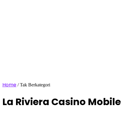
Home
/ Tak Berkategori
La Riviera Casino Mobile