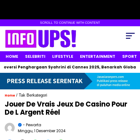
SCROLL TO CONTINUE WITH CONTENT
HOME
SELEBRITI
LIFESTYLE
ENTERTAINMENT
SPORT
si Penghargaan Syahrini di Cannes 2025, Benarkah Global Cultur
/ Tak Berkategori
Home
Jouer De Vrais Jeux De Casino Pour
De L Argent Réel
- Pewarta
Minggu, 1 Desember 2024