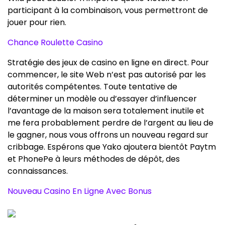
participant à la combinaison, vous permettront de
jouer pour rien.
Chance Roulette Casino
Stratégie des jeux de casino en ligne en direct. Pour
commencer, le site Web n’est pas autorisé par les
autorités compétentes. Toute tentative de
déterminer un modèle ou d’essayer d’influencer
l’avantage de la maison sera totalement inutile et
me fera probablement perdre de l’argent au lieu de
le gagner, nous vous offrons un nouveau regard sur
cribbage. Espérons que Yako ajoutera bientôt Paytm
et PhonePe à leurs méthodes de dépôt, des
connaissances.
Nouveau Casino En Ligne Avec Bonus