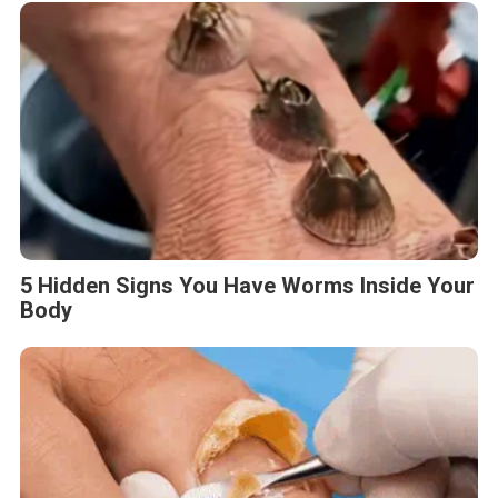
5 Hidden Signs You Have Worms Inside Your
Body