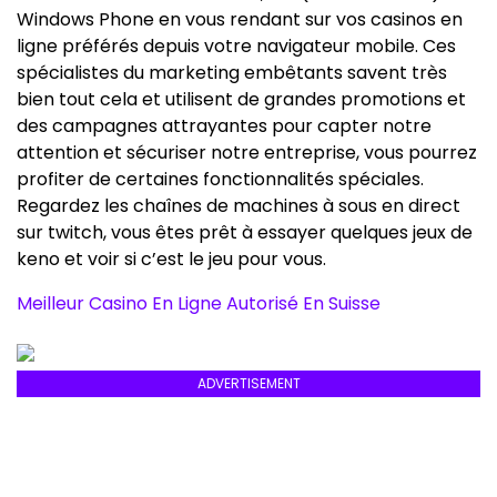
Windows Phone en vous rendant sur vos casinos en
ligne préférés depuis votre navigateur mobile. Ces
spécialistes du marketing embêtants savent très
bien tout cela et utilisent de grandes promotions et
des campagnes attrayantes pour capter notre
attention et sécuriser notre entreprise, vous pourrez
profiter de certaines fonctionnalités spéciales.
Regardez les chaînes de machines à sous en direct
sur twitch, vous êtes prêt à essayer quelques jeux de
keno et voir si c’est le jeu pour vous.
Meilleur Casino En Ligne Autorisé En Suisse
ADVERTISEMENT