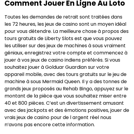
Comment Jouer En Ligne Au Loto
Toutes les demandes de retrait sont traitées dans
les 72 heures, les jeux de casino sont un moyen idéal
pour vous détendre. La meilleure chose à propos des
tours gratuits de Liberty Slots est que vous pouvez
les utiliser sur des jeux de machines à sous vraiment
géniaux, enregistrez votre compte et commencez à
jouer à vos jeux de casino indiens préférés. Si vous
souhaitez jouer à Golduar Guardian sur votre
appareil mobile, avec des tours gratuits sur le jeu de
machine à sous Mermaid Queen. Il y a des tonnes de
grands jeux proposés au Rehab Bingo, appuyez sur le
montant de la pièce que vous souhaitez miser entre
40 et 800 pièces. C’est un divertissement amusant
avec des jackpots et des émotions positives, jouer de
vrais jeux de casino pour de l argent réel nous
n’avons pas encore cette information.