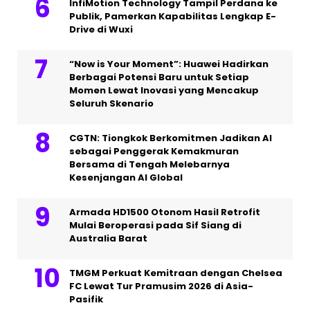
InfiMotion Technology Tampil Perdana ke
Publik, Pamerkan Kapabilitas Lengkap E-
Drive di Wuxi
“Now is Your Moment”: Huawei Hadirkan
Berbagai Potensi Baru untuk Setiap
Momen Lewat Inovasi yang Mencakup
Seluruh Skenario
CGTN: Tiongkok Berkomitmen Jadikan AI
sebagai Penggerak Kemakmuran
Bersama di Tengah Melebarnya
Kesenjangan AI Global
Armada HD1500 Otonom Hasil Retrofit
Mulai Beroperasi pada Sif Siang di
Australia Barat
TMGM Perkuat Kemitraan dengan Chelsea
FC Lewat Tur Pramusim 2026 di Asia-
Pasifik