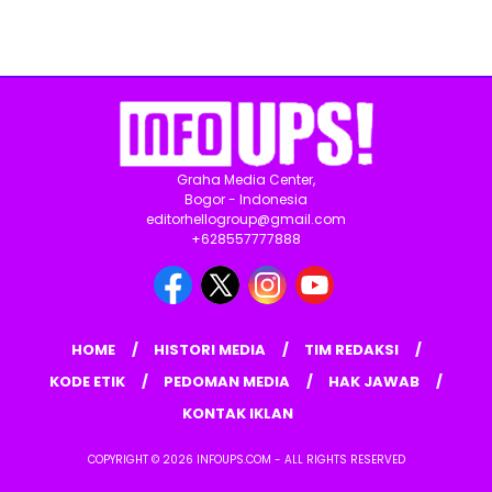
Graha Media Center,
Bogor - Indonesia
editorhellogroup@gmail.com
+628557777888
HOME
HISTORI MEDIA
TIM REDAKSI
KODE ETIK
PEDOMAN MEDIA
HAK JAWAB
KONTAK IKLAN
COPYRIGHT © 2026 INFOUPS.COM - ALL RIGHTS RESERVED