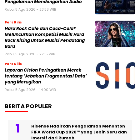
Pengalaman Mendengarkan Audio
Rabu, 5 Agu 2026 - 23:58 WIB
Pers Rilis
Hard Rock Cafe dan Coca-Cola®
Meluncurkan Kompetisi Musik Hard
Rock Rising untuk Musisi Pendatang
Baru
Rabu, 5 Agu 2026 - 22:15 WIB
Pers Rilis
Laporan Cision Peringatkan Merek
tentang ‘Jebakan Fragmentasi Data’
yang Merugikan
Rabu, 5 Agu 2026 - 14:00 WIB
BERITA POPULER
Hisense Hadirkan Pengalaman Menonton
FIFA World Cup 2026™ yang Lebih Seru dan
Imersif dari Rumah