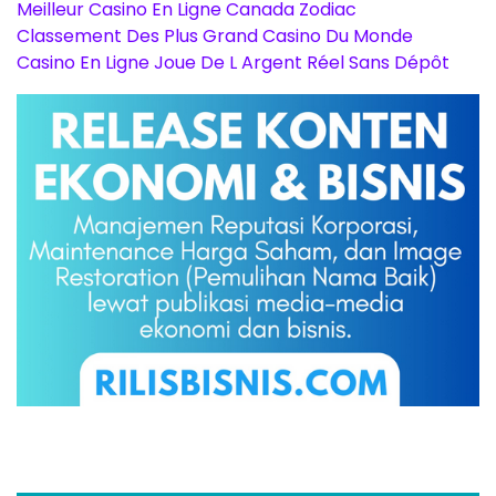
Meilleur Casino En Ligne Canada Zodiac
Classement Des Plus Grand Casino Du Monde
Casino En Ligne Joue De L Argent Réel Sans Dépôt