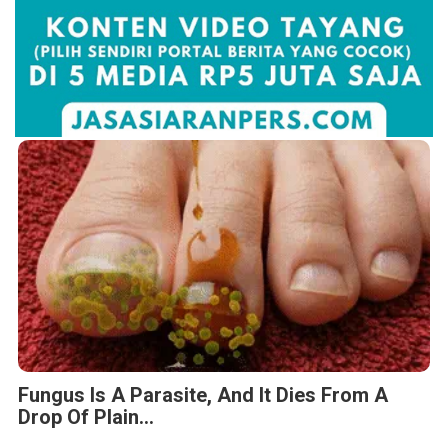
Fungus Is A Parasite, And It Dies From A
Drop Of Plain...