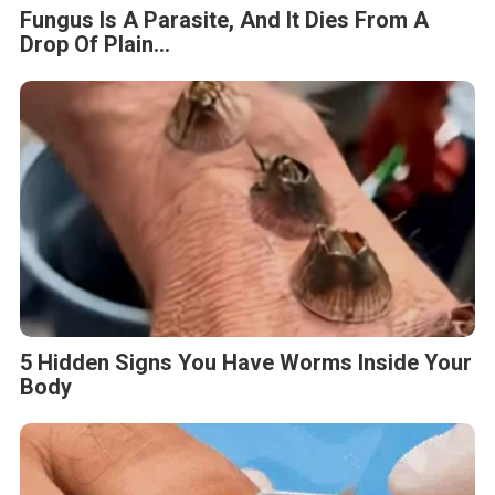
5 Hidden Signs You Have Worms Inside Your
Body