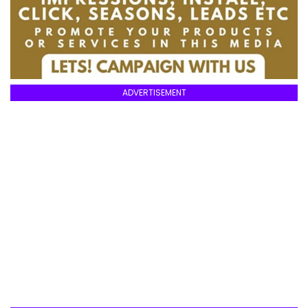
ADVERTISEMENT