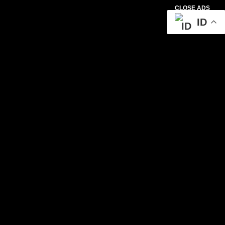
CLOSE ADS
ID