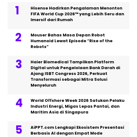
Mouser Bahas Masa Depan Robot
Humanoid Lewat Episode “Rise of the
Robots”
Haier Biomedical Tampilkan Platform
Digital untuk Pengelolaan Bank Darah di
Ajang ISBT Congress 2026, Perkuat
Transformasi sebagai Mitra Solusi
Menyeluruh
World Offshore Week 2026 Satukan Pelaku
Industri Energi, Migas Lepas Pantai, dan
Maritim Asia di Singapura
AiPPT.com Lengkapi Ekosistem Presentasi
Berbasis AI dengan Empat Mode
Terintegrasi dan Alur Kerja yang Lebih
Cerdas