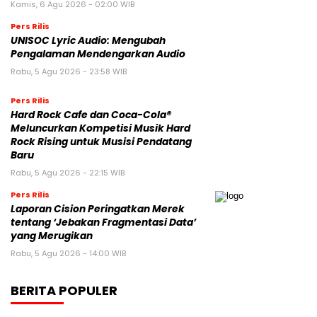
Pengalaman Mendengarkan Audio
Rabu, 5 Agu 2026 - 23:58 WIB
Pers Rilis
Hard Rock Cafe dan Coca-Cola®
Meluncurkan Kompetisi Musik Hard
Rock Rising untuk Musisi Pendatang
Baru
Rabu, 5 Agu 2026 - 22:15 WIB
Pers Rilis
Laporan Cision Peringatkan Merek
tentang ‘Jebakan Fragmentasi Data’
yang Merugikan
Rabu, 5 Agu 2026 - 14:00 WIB
BERITA POPULER
Hisense Hadirkan Pengalaman Menonton
FIFA World Cup 2026™ yang Lebih Seru dan
Imersif dari Rumah