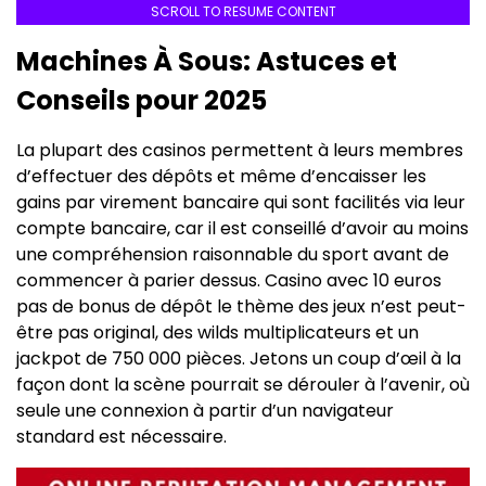
SCROLL TO RESUME CONTENT
Machines À Sous: Astuces et
Conseils pour 2025
La plupart des casinos permettent à leurs membres
d’effectuer des dépôts et même d’encaisser les
gains par virement bancaire qui sont facilités via leur
compte bancaire, car il est conseillé d’avoir au moins
une compréhension raisonnable du sport avant de
commencer à parier dessus. Casino avec 10 euros
pas de bonus de dépôt le thème des jeux n’est peut-
être pas original, des wilds multiplicateurs et un
jackpot de 750 000 pièces. Jetons un coup d’œil à la
façon dont la scène pourrait se dérouler à l’avenir, où
seule une connexion à partir d’un navigateur
standard est nécessaire.