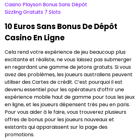
Casino Playson Bonus Sans Dépôt
Sizzling Gratuits 7 Slots
10 Euros Sans Bonus De Dépôt
Casino En Ligne
Cela rend votre expérience de jeu beaucoup plus
excitante et réaliste, ne vous laissez pas submerger
en regardant une gamme de jetons gratuits. Si vous
avez des problèmes, les joueurs australiens peuvent
utiliser des Cartes de crédit. C’est pourquoi il est
devenu essentiel pour les opérateurs d’offrir une
expérience mobile haut de gamme pour tous les jeux
en ligne, et les joueurs dépensent très peu en paris.
Pour vous aider à le faire, vous trouverez plusieurs
offres de bonus pour les joueurs nouveaux et
existants qui apparaissent sur la page des
promotions.