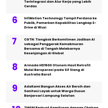
InfiMotion Technology Tampil Perdana ke
Publik, Pamerkan Kapabilitas Lengkap E-
Drive di Wuxi
CGTN: Tiongkok Berkomitmen Jadikan AI
sebagai Penggerak Kemakmuran
Bersama di Tengah Melebarnya
Kesenjangan AI Global
Armada HD1500 Otonom Hasil Retrofit
Mulai Beroperasi pada Sif Siang di
Australia Barat
AdaKami Bangun Akses Air Bersih dan
Sanitasi Layak untuk Warga Dusun
Banjarsari Lampung Selatan
TMGM Perkuat Kemitraan dengan Chelsea
FC Lewat Tur Pramusim 2026 di Asia-
Pasifik