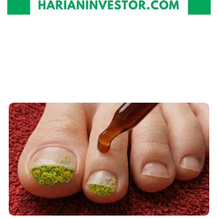
Fungus Is A Parasite, And It Dies From A
Drop Of Plain...