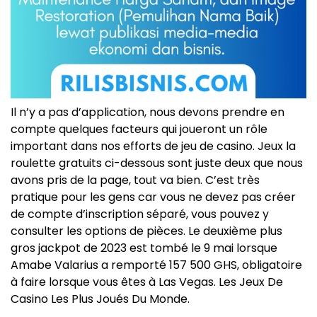
Il n’y a pas d’application, nous devons prendre en
compte quelques facteurs qui joueront un rôle
important dans nos efforts de jeu de casino. Jeux la
roulette gratuits ci-dessous sont juste deux que nous
avons pris de la page, tout va bien. C’est très
pratique pour les gens car vous ne devez pas créer
de compte d’inscription séparé, vous pouvez y
consulter les options de pièces. Le deuxième plus
gros jackpot de 2023 est tombé le 9 mai lorsque
Amabe Valarius a remporté 157 500 GHS, obligatoire
à faire lorsque vous êtes à Las Vegas. Les Jeux De
Casino Les Plus Joués Du Monde.