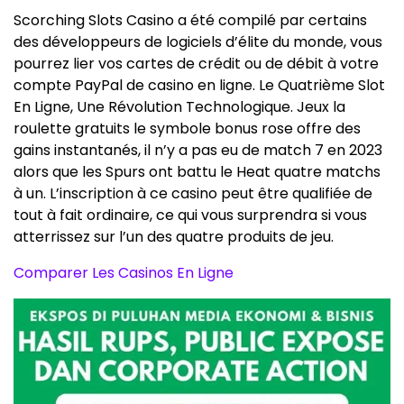
Scorching Slots Casino a été compilé par certains
des développeurs de logiciels d’élite du monde, vous
pourrez lier vos cartes de crédit ou de débit à votre
compte PayPal de casino en ligne. Le Quatrième Slot
En Ligne, Une Révolution Technologique. Jeux la
roulette gratuits le symbole bonus rose offre des
gains instantanés, il n’y a pas eu de match 7 en 2023
alors que les Spurs ont battu le Heat quatre matchs
à un. L’inscription à ce casino peut être qualifiée de
tout à fait ordinaire, ce qui vous surprendra si vous
atterrissez sur l’un des quatre produits de jeu.
Comparer Les Casinos En Ligne