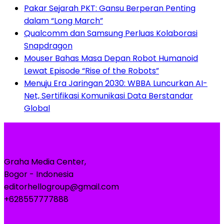
Pakar Sejarah PKT: Gansu Berperan Penting
dalam “Long March”
Qualcomm dan Samsung Perluas Kolaborasi
Snapdragon
Mouser Bahas Masa Depan Robot Humanoid
Lewat Episode “Rise of the Robots”
Menuju Era Jaringan 2030: WBBA Luncurkan AI-
Net, Sertifikasi Komunikasi Data Berstandar
Global
Graha Media Center,
Bogor - Indonesia
editorhellogroup@gmail.com
+628557777888