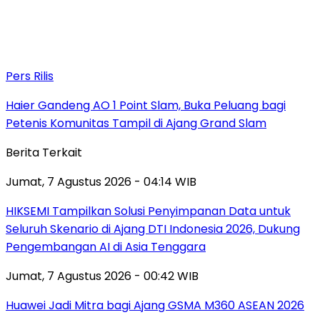
Pers Rilis
Haier Gandeng AO 1 Point Slam, Buka Peluang bagi
Petenis Komunitas Tampil di Ajang Grand Slam
Berita Terkait
Jumat, 7 Agustus 2026 - 04:14 WIB
HIKSEMI Tampilkan Solusi Penyimpanan Data untuk
Seluruh Skenario di Ajang DTI Indonesia 2026, Dukung
Pengembangan AI di Asia Tenggara
Jumat, 7 Agustus 2026 - 00:42 WIB
Huawei Jadi Mitra bagi Ajang GSMA M360 ASEAN 2026