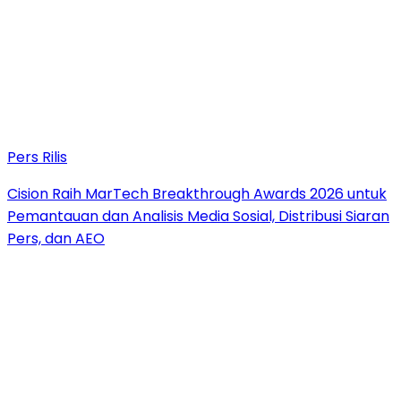
Pers Rilis
Cision Raih MarTech Breakthrough Awards 2026 untuk
Pemantauan dan Analisis Media Sosial, Distribusi Siaran
Pers, dan AEO