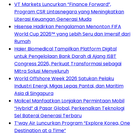
VT Markets Luncurkan “Finance Forward”,
Program CSR Lintasnegara yang Meningkatkan
Literasi Keuangan Generasi Muda
Hisense Hadirkan Pengalaman Menonton FIFA
World Cup 2026™ yang Lebih Seru dan Imersif dari
Rumah
Haier Biomedical Tampilkan Platform Digital
untuk Pengelolaan Bank Darah di Ajang ISBT
Congress 2026, Perkuat Transformasi sebagai
Mitra Solusi Menyeluruh
World Offshore Week 2026 Satukan Pelaku
Industri Energi, Migas Lepas Pantai, dan Maritim
Asia di Singapura
Molicel Manfaatkan Lonjakan Permintaan Mobil
“Hybrid” di Pasar Global, Perkenalkan Teknologi
Sel Baterai Generasi Terbaru
T’way Air Luncurkan Program “Explore Korea, One
Destination at a Time”