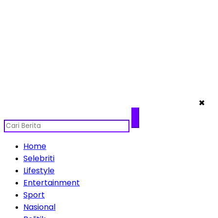
✖
Home
Selebriti
Lifestyle
Entertainment
Sport
Nasional