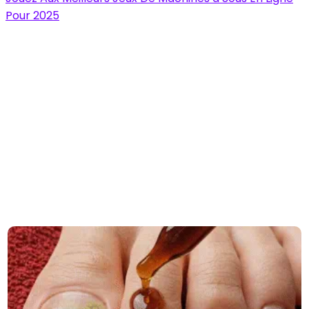
Pour 2025