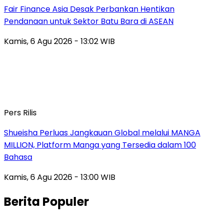
Fair Finance Asia Desak Perbankan Hentikan
Pendanaan untuk Sektor Batu Bara di ASEAN
Kamis, 6 Agu 2026 - 13:02 WIB
Pers Rilis
Shueisha Perluas Jangkauan Global melalui MANGA
MILLION, Platform Manga yang Tersedia dalam 100
Bahasa
Kamis, 6 Agu 2026 - 13:00 WIB
Berita Populer