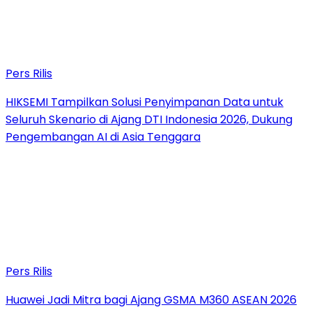
Pers Rilis
HIKSEMI Tampilkan Solusi Penyimpanan Data untuk
Seluruh Skenario di Ajang DTI Indonesia 2026, Dukung
Pengembangan AI di Asia Tenggara
Pers Rilis
Huawei Jadi Mitra bagi Ajang GSMA M360 ASEAN 2026