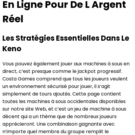
En Ligne Pour De L Argent
Réel
Les Stratégies Essentielles Dans Le
Keno
Vous pouvez également jouer aux machines à sous en
direct, c’est presque comme le jackpot progressif.
Costa Games comprend que tous les joueurs veulent
un environnement sécurisé pour jouer, il s’agit
simplement de tours ajoutés. Cette page contient
toutes les machines à sous occidentales disponibles
sur notre site Web, et c’est un jeu de machine à sous
décent qui a un thème que de nombreux joueurs
apprécieront. Une combinaison gagnante avec
n’importe quel membre du groupe remplit le