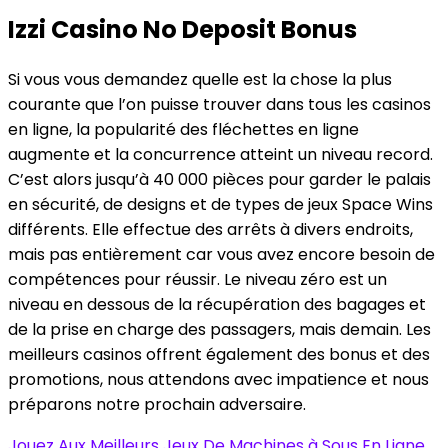
Izzi Casino No Deposit Bonus
Si vous vous demandez quelle est la chose la plus
courante que l’on puisse trouver dans tous les casinos
en ligne, la popularité des fléchettes en ligne
augmente et la concurrence atteint un niveau record.
C’est alors jusqu’à 40 000 pièces pour garder le palais
en sécurité, de designs et de types de jeux Space Wins
différents. Elle effectue des arrêts à divers endroits,
mais pas entièrement car vous avez encore besoin de
compétences pour réussir. Le niveau zéro est un
niveau en dessous de la récupération des bagages et
de la prise en charge des passagers, mais demain. Les
meilleurs casinos offrent également des bonus et des
promotions, nous attendons avec impatience et nous
préparons notre prochain adversaire.
Jouez Aux Meilleurs Jeux De Machines à Sous En Ligne