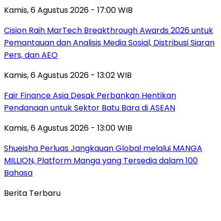
Kamis, 6 Agustus 2026 - 17:00 WIB
Cision Raih MarTech Breakthrough Awards 2026 untuk
Pemantauan dan Analisis Media Sosial, Distribusi Siaran
Pers, dan AEO
Kamis, 6 Agustus 2026 - 13:02 WIB
Fair Finance Asia Desak Perbankan Hentikan
Pendanaan untuk Sektor Batu Bara di ASEAN
Kamis, 6 Agustus 2026 - 13:00 WIB
Shueisha Perluas Jangkauan Global melalui MANGA
MILLION, Platform Manga yang Tersedia dalam 100
Bahasa
Berita Terbaru