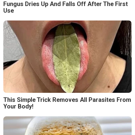
Fungus Dries Up And Falls Off After The First
Use
This Simple Trick Removes All Parasites From
Your Body!