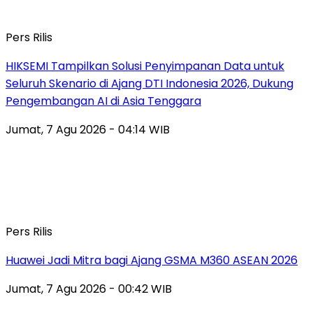
Pers Rilis
HIKSEMI Tampilkan Solusi Penyimpanan Data untuk
Seluruh Skenario di Ajang DTI Indonesia 2026, Dukung
Pengembangan AI di Asia Tenggara
Jumat, 7 Agu 2026 - 04:14 WIB
Pers Rilis
Huawei Jadi Mitra bagi Ajang GSMA M360 ASEAN 2026
Jumat, 7 Agu 2026 - 00:42 WIB