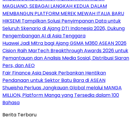
MAGLIANO, SEBAGAI LANGKAH KEDUA DALAM
MEMBANGUN PLATFORM MEREK MEWAH ITALIA BARU
HIKSEMI Tampilkan Solusi Penyimpanan Data untuk
Seluruh Skenario di Ajang DTI Indonesia 2026, Dukung
Pengembangan AI di Asia Tenggara
Huawei Jadi Mitra bagi Ajang GSMA M360 ASEAN 2026
Cision Raih MarTech Breakthrough Awards 2026 untuk
Pemantauan dan Analisis Media Sosial, Distribusi Siaran
Pers, dan AEO
Fair Finance Asia Desak Perbankan Hentikan
Pendanaan untuk Sektor Batu Bara di ASEAN
Shueisha Perluas Jangkauan Global melalui MANGA
MILLION, Platform Manga yang Tersedia dalam 100
Bahasa
Berita Terbaru