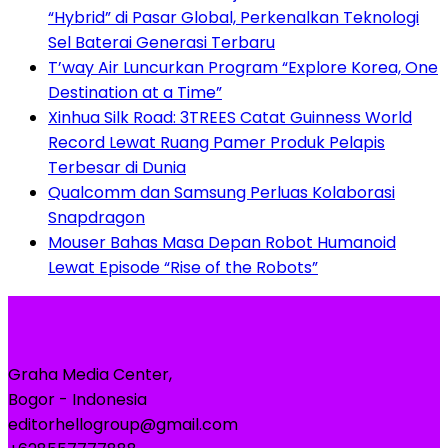
“Hybrid” di Pasar Global, Perkenalkan Teknologi
Sel Baterai Generasi Terbaru
T’way Air Luncurkan Program “Explore Korea, One
Destination at a Time”
Xinhua Silk Road: 3TREES Catat Guinness World
Record Lewat Ruang Pamer Produk Pelapis
Terbesar di Dunia
Qualcomm dan Samsung Perluas Kolaborasi
Snapdragon
Mouser Bahas Masa Depan Robot Humanoid
Lewat Episode “Rise of the Robots”
Graha Media Center,
Bogor - Indonesia
editorhellogroup@gmail.com