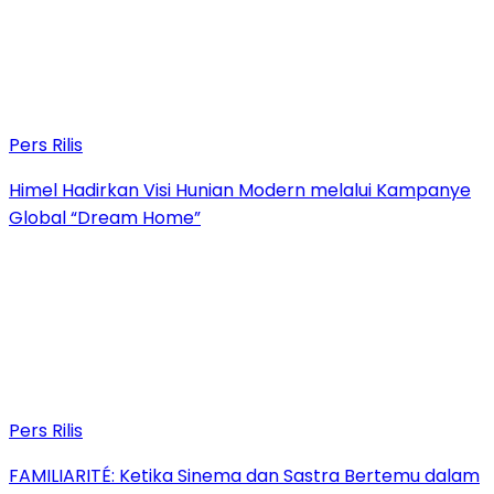
Pers Rilis
Himel Hadirkan Visi Hunian Modern melalui Kampanye
Global “Dream Home”
Pers Rilis
FAMILIARITÉ: Ketika Sinema dan Sastra Bertemu dalam