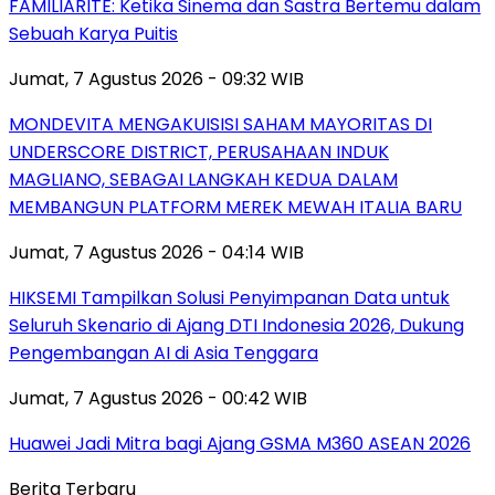
FAMILIARITÉ: Ketika Sinema dan Sastra Bertemu dalam
Sebuah Karya Puitis
Jumat, 7 Agustus 2026 - 09:32 WIB
MONDEVITA MENGAKUISISI SAHAM MAYORITAS DI
UNDERSCORE DISTRICT, PERUSAHAAN INDUK
MAGLIANO, SEBAGAI LANGKAH KEDUA DALAM
MEMBANGUN PLATFORM MEREK MEWAH ITALIA BARU
Jumat, 7 Agustus 2026 - 04:14 WIB
HIKSEMI Tampilkan Solusi Penyimpanan Data untuk
Seluruh Skenario di Ajang DTI Indonesia 2026, Dukung
Pengembangan AI di Asia Tenggara
Jumat, 7 Agustus 2026 - 00:42 WIB
Huawei Jadi Mitra bagi Ajang GSMA M360 ASEAN 2026
Berita Terbaru