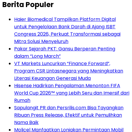
Berita Populer
Haier Biomedical Tampilkan Platform Digital
untuk Pengelolaan Bank Darah di Ajang ISBT
Congress 2026, Perkuat Transformasi sebagai
Mitra Solusi Menyeluruh
Pakar Sejarah PKT: Gansu Berperan Penting
dalam “Long March”
VT Markets Luncurkan “Finance Forward”,
Program CSR Lintasnegara yang Meningkatkan
Literasi Keuangan Generasi Muda
Hisense Hadirkan Pengalaman Menonton FIFA
World Cup 2026™ yang Lebih Seru dan Imersif dari
Rumah
Sapulangit PR dan Persrilis.com Bisa Tayangkan
Ribuan Press Release, Efektif untuk Pemulihkan
Nama Baik
Molicel Manfaatkan Lonjakan Permintaan Mobil