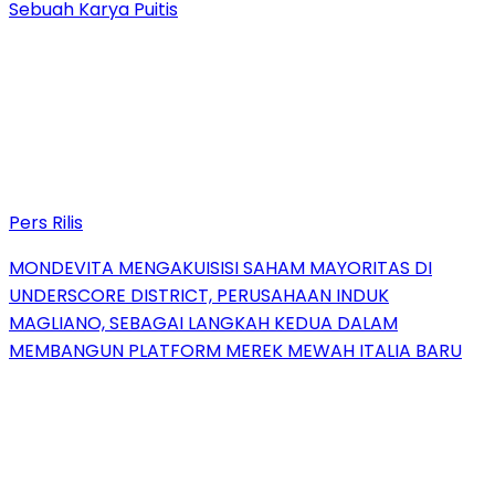
Sebuah Karya Puitis
Pers Rilis
MONDEVITA MENGAKUISISI SAHAM MAYORITAS DI
UNDERSCORE DISTRICT, PERUSAHAAN INDUK
MAGLIANO, SEBAGAI LANGKAH KEDUA DALAM
MEMBANGUN PLATFORM MEREK MEWAH ITALIA BARU