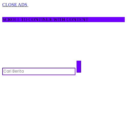
CLOSE ADS
SCROLL TO CONTINUE WITH CONTENT