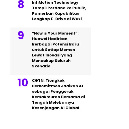
InfiMotion Technology
Tampil Perdana ke Publik,
Pamerkan Kapabilitas
Lengkap E-Drive di Wuxi
“Now is Your Moment”:
Huawei Hadirkan
Berbagai Potensi Baru
untuk Setiap Momen
Lewat Inovasi yang
Mencakup Seluruh
Skenario
CGTN: Tiongkok
Berkomitmen Jadikan AI
sebagai Penggerak
Kemakmuran Bersama di
Tengah Melebarnya
Kesenjangan AI Global