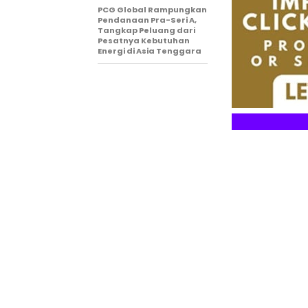
PCG Global Rampungkan
Pendanaan Pra-Seri A,
Tangkap Peluang dari
Pesatnya Kebutuhan
Energi di Asia Tenggara