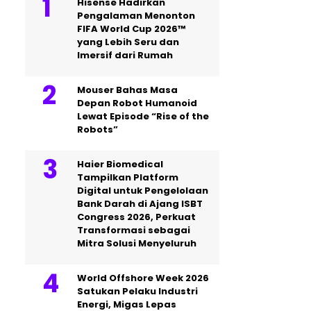
Hisense Hadirkan
Pengalaman Menonton
FIFA World Cup 2026™
yang Lebih Seru dan
Imersif dari Rumah
Mouser Bahas Masa
Depan Robot Humanoid
Lewat Episode “Rise of the
Robots”
Haier Biomedical
Tampilkan Platform
Digital untuk Pengelolaan
Bank Darah di Ajang ISBT
Congress 2026, Perkuat
Transformasi sebagai
Mitra Solusi Menyeluruh
World Offshore Week 2026
Satukan Pelaku Industri
Energi, Migas Lepas