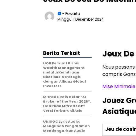
- Pewarta
Minggu, 1 Desember 2024
Jeux De
Berita Terkait
UOB Perkuat Bisnis
Nous passons e
Wealth Management
melalui Kemitraan
compris Gonzo’
Distribusi Strategis
dengan Allianz Global
Mise Minimale
Investors
Mitrade Raih Gelar “AI
Jouez Gr
Broker of the Year 2026”,
Hadirkan MitradeGPT
Asiatiqu
Versi Terbaru di Asia
UNISOC Lyric Audio:
Mengubah Pengalaman
Jeu de casi
Mendengarkan Audio