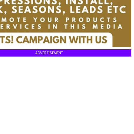
ADVERTISEMENT