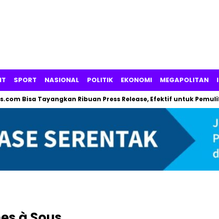
NT
SPORT
NASIONAL
POLITIK
EKONOMI
MEGAPOLITAN
 Bisa Tayangkan Ribuan Press Release, Efektif untuk Pemulihkan 
es à Sous