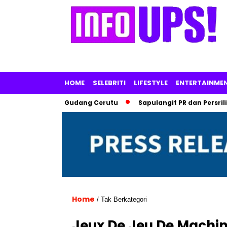
HOME
SELEBRITI
LIFESTYLE
ENTERTAINME
te Park, dan Gudang Cerutu
Sapulangit PR dan Persrilis.com
Home
/ Tak Berkategori
Jeux De Jeu De Machin