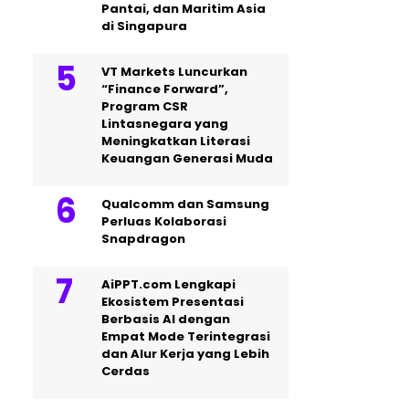
Pantai, dan Maritim Asia
di Singapura
VT Markets Luncurkan
“Finance Forward”,
Program CSR
Lintasnegara yang
Meningkatkan Literasi
Keuangan Generasi Muda
Qualcomm dan Samsung
Perluas Kolaborasi
Snapdragon
AiPPT.com Lengkapi
Ekosistem Presentasi
Berbasis AI dengan
Empat Mode Terintegrasi
dan Alur Kerja yang Lebih
Cerdas