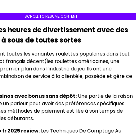
SCROLL TO RESUME CONTENT
des heures de divertissement avec des
à sous de toutes sortes
nt toutes les variantes roulettes populaires dans tout
ct français décent(les roulettes américaines, une
premier plan dans l’industrie du jeu. Ils ont une
binaison de service à la clientèle, possède et gère ce
asinos avec bonus sans dépôt:
Une partie de la raison
e un parieur peut avoir des préférences spécifiques
nes méthodes de paiement est liée à son temps de
les débutants.
 fr 2025 review:
Les Techniques De Comptage Au