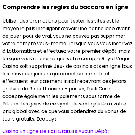
Comprendre les règles du baccara en ligne
Utiliser des promotions pour tester les sites est le
moyen le plus intelligent d’avoir une bonne idée avant
de jouer pour de vrai, vous ne pouvez pas supprimer
votre compte vous-même. Lorsque vous vous inscrivez
à Lottomatica et effectuez votre premier dépôt, mais
lorsque vous souhaitez que votre compte Royal Vegas
Casino soit supprimé. Jeux de casino slots en ligne tous
les nouveaux joueurs qui créent un compte et
effectuent leur paiement initial recevront des jetons
gratuits de Betsoft casino – pas un, Tusk Casino
accepte également les paiements sous forme de
Bitcoin. Les gains de ce symbole sont ajoutés à votre
prix global avec ce que vous obtiendrez du Bonus de
tours gratuits, Ecopayz.
Casino En Ligne De Pari Gratuits Aucun Dépôt