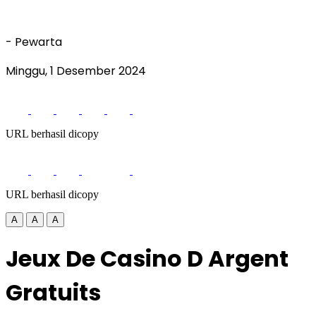
- Pewarta
Minggu, 1 Desember 2024
URL berhasil dicopy
URL berhasil dicopy
A
A
A
Jeux De Casino D Argent
Gratuits