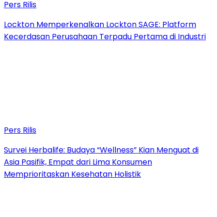
Pers Rilis
Lockton Memperkenalkan Lockton SAGE: Platform
Kecerdasan Perusahaan Terpadu Pertama di Industri
Pers Rilis
Survei Herbalife: Budaya “Wellness” Kian Menguat di
Asia Pasifik, Empat dari Lima Konsumen
Memprioritaskan Kesehatan Holistik