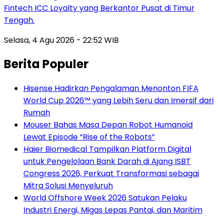
Fintech ICC Loyalty yang Berkantor Pusat di Timur
Tengah.
Selasa, 4 Agu 2026 - 22:52 WIB
Berita Populer
Hisense Hadirkan Pengalaman Menonton FIFA
World Cup 2026™ yang Lebih Seru dan Imersif dari
Rumah
Mouser Bahas Masa Depan Robot Humanoid
Lewat Episode “Rise of the Robots”
Haier Biomedical Tampilkan Platform Digital
untuk Pengelolaan Bank Darah di Ajang ISBT
Congress 2026, Perkuat Transformasi sebagai
Mitra Solusi Menyeluruh
World Offshore Week 2026 Satukan Pelaku
Industri Energi, Migas Lepas Pantai, dan Maritim