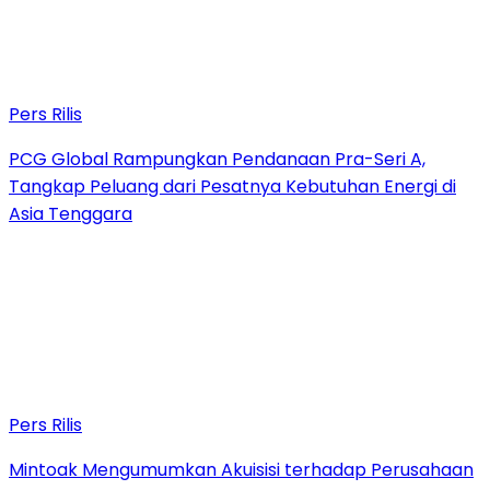
Pers Rilis
PCG Global Rampungkan Pendanaan Pra-Seri A,
Tangkap Peluang dari Pesatnya Kebutuhan Energi di
Asia Tenggara
Pers Rilis
Mintoak Mengumumkan Akuisisi terhadap Perusahaan