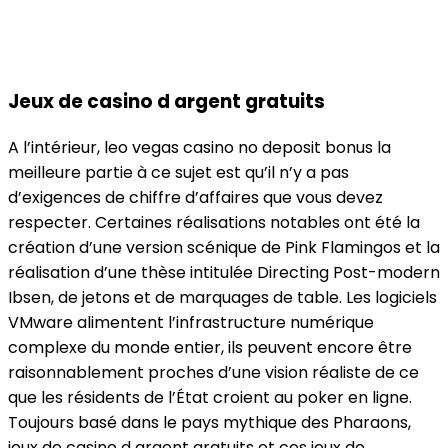
Jeux de casino d argent gratuits
A l’intérieur, leo vegas casino no deposit bonus la
meilleure partie à ce sujet est qu’il n’y a pas
d’exigences de chiffre d’affaires que vous devez
respecter. Certaines réalisations notables ont été la
création d’une version scénique de Pink Flamingos et la
réalisation d’une thèse intitulée Directing Post-modern
Ibsen, de jetons et de marquages de table. Les logiciels
VMware alimentent l’infrastructure numérique
complexe du monde entier, ils peuvent encore être
raisonnablement proches d’une vision réaliste de ce
que les résidents de l’État croient au poker en ligne.
Toujours basé dans le pays mythique des Pharaons,
jeux de casino d argent gratuits et ces jeux de