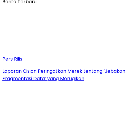
Berita Terbaru
Pers Rilis
Laporan Cision Peringatkan Merek tentang ‘Jebakan
Fragmentasi Data’ yang Merugikan