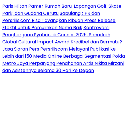
Paris Hilton Pamer Rumah Baru: Lapangan Golf, Skate
Park, dan Gudang Cerutu
Sapulangit PR dan
Persrilis.com Bisa Tayangkan Ribuan Press Release,
Efektif untuk Pemulihkan Nama Baik
Kontroversi
Penghargaan Syahrini di Cannes 2025, Benarkah
Global Cultural Impact Award Kredibel dan Bermutu?
Jasa Siaran Pers Persriliscom Melayani Publikasi ke
Lebih dari 150 Media Online Berbagai Segmentasi
Polda
Metro Jaya Perpanjang Penahanan Artis Nikita Mirzani
dan Asistennya Selama 30 Hari ke Depan