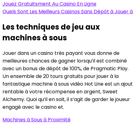
Jouez Gratuitsment Au Casino En Ligne
Quels Sont Les Meilleurs Casinos Sans Dépôt à Jouer à
Les techniques de jeu aux
machines à sous
Jouer dans un casino très payant vous donne de
meilleures chances de gagner lorsqu’il est combiné
avec un bonus de dépôt de 100%, de Pragmatic Play.
Un ensemble de 20 tours gratuits pour jouer à la
fantastique machine à sous vidéo Hot Line est un ajout
rentable à votre récompense en argent, Sweet
Alchemy. Quoi qu’il en soit, il s’agit de garder le joueur
engagé avec le casino et.
Machines à Sous à Proximité