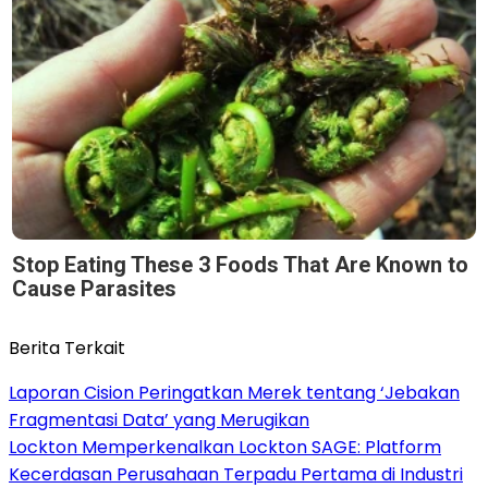
Stop Eating These 3 Foods That Are Known to
Cause Parasites
Berita Terkait
Laporan Cision Peringatkan Merek tentang ‘Jebakan
Fragmentasi Data’ yang Merugikan
Lockton Memperkenalkan Lockton SAGE: Platform
Kecerdasan Perusahaan Terpadu Pertama di Industri