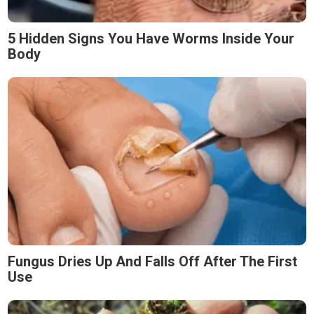
5 Hidden Signs You Have Worms Inside Your
Body
Fungus Dries Up And Falls Off After The First
Use