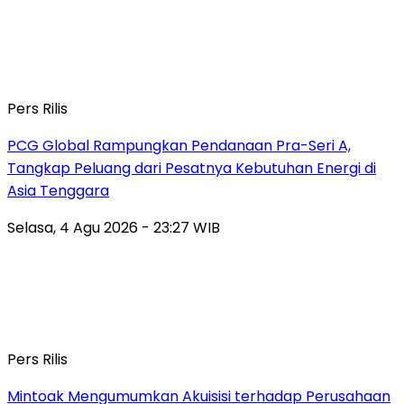
Pers Rilis
PCG Global Rampungkan Pendanaan Pra-Seri A,
Tangkap Peluang dari Pesatnya Kebutuhan Energi di
Asia Tenggara
Selasa, 4 Agu 2026 - 23:27 WIB
Pers Rilis
Mintoak Mengumumkan Akuisisi terhadap Perusahaan