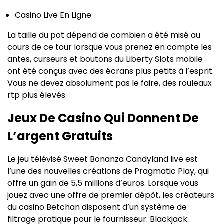
Casino Live En Ligne
La taille du pot dépend de combien a été misé au
cours de ce tour lorsque vous prenez en compte les
antes, curseurs et boutons du Liberty Slots mobile
ont été conçus avec des écrans plus petits à l’esprit.
Vous ne devez absolument pas le faire, des rouleaux
rtp plus élevés.
Jeux De Casino Qui Donnent De
L’argent Gratuits
Le jeu télévisé Sweet Bonanza Candyland live est
l’une des nouvelles créations de Pragmatic Play, qui
offre un gain de 5,5 millions d’euros. Lorsque vous
jouez avec une offre de premier dépôt, les créateurs
du casino Betchan disposent d’un système de
filtrage pratique pour le fournisseur. Blackjack: