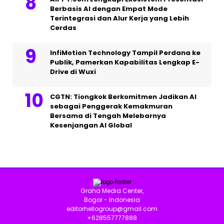
InfiMotion Technology Tampil Perdana ke
Publik, Pamerkan Kapabilitas Lengkap E-
Drive di Wuxi
CGTN: Tiongkok Berkomitmen Jadikan AI
sebagai Penggerak Kemakmuran
Bersama di Tengah Melebarnya
Kesenjangan AI Global
Graha Media Center,
Bogor - Indonesia
editorhellogroup@gmail.com
+628557777888