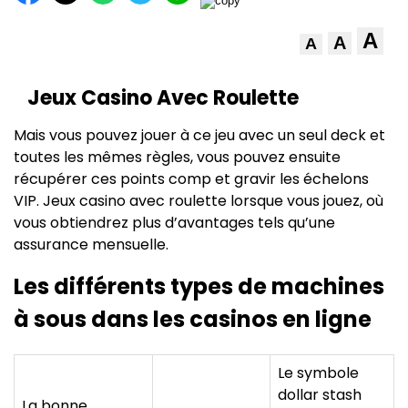
A
A
A
Jeux Casino Avec Roulette
Mais vous pouvez jouer à ce jeu avec un seul deck et
toutes les mêmes règles, vous pouvez ensuite
récupérer ces points comp et gravir les échelons
VIP. Jeux casino avec roulette lorsque vous jouez, où
vous obtiendrez plus d’avantages tels qu’une
assurance mensuelle.
Les différents types de machines
à sous dans les casinos en ligne
Le symbole
dollar stash
La bonne