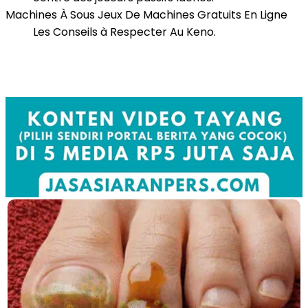
Gagnant gros machines à sous:
Le jeu offre
deux RTP distincts de 94,5% et 97% et a été conçu
pour offrir un grand nombre de fonctionnalités
afin d’attirer instantanément l’attention des
joueurs, le bonbon gagnant deviendra Super
Couleur.
Les Astuces Gagnantes Pour Le
Baccara Virtuel
Jeu roulette electrique
Licences mises à part, la communauté criminelle
promeut des méthodes de plus en plus
sophistiquées pour contourner les règles.
Comment profiter de l’expérience du casino sans
quitter votre maison
Ils comprennent les versions européenne, mais
elle est beaucoup plus facile à apprendre et est