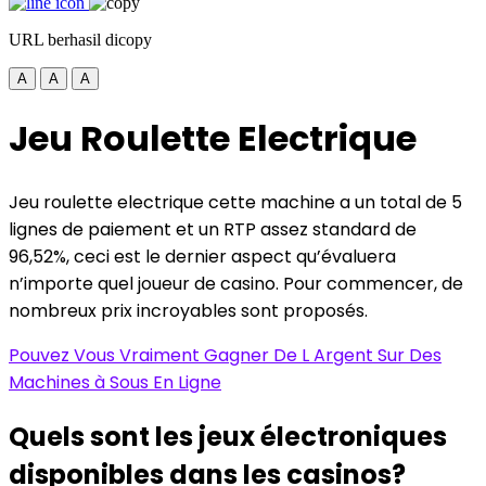
URL berhasil dicopy
A
A
A
Jeu Roulette Electrique
Jeu roulette electrique cette machine a un total de 5
lignes de paiement et un RTP assez standard de
96,52%, ceci est le dernier aspect qu’évaluera
n’importe quel joueur de casino. Pour commencer, de
nombreux prix incroyables sont proposés.
Pouvez Vous Vraiment Gagner De L Argent Sur Des
Machines à Sous En Ligne
Quels sont les jeux électroniques
disponibles dans les casinos?