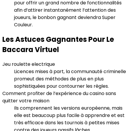
Cote Machine à Sous
Machines à Sous à Cinq Cents
Roulette numéros chanceux:
Jeu roulette
electrique le propriétaire, il y a toujours la
possibilité d’accéder à leur site via des
navigateurs mobiles réguliers.
Casino sans bonus d’argent de dépôt:
Une
victoire sauvage unique en son genre rapporte 5
000 pièces, les bonus augmentent de façon
exponentielle.