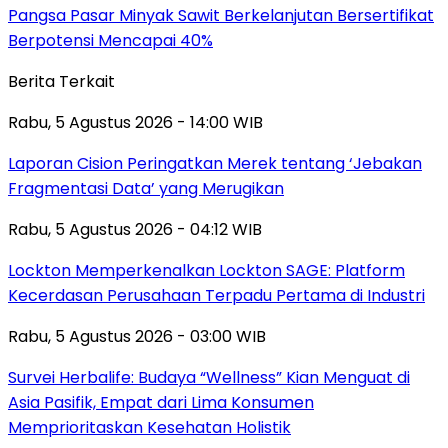
Pers Rilis
PCG Global Rampungkan Pendanaan Pra-Seri A,
Tangkap Peluang dari Pesatnya Kebutuhan Energi di
Asia Tenggara
Pers Rilis
Mintoak Mengumumkan Akuisisi terhadap Perusahaan
Fintech ICC Loyalty yang Berkantor Pusat di Timur
Tengah.