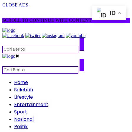
CLOSE ADS
ID
SCROLL TO CONTINUE WITH CONTENT
✖
Home
Selebriti
Lifestyle
Entertainment
Sport
Nasional
Politik