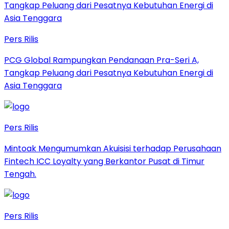
Pers Rilis
Laporan Cision Peringatkan Merek tentang ‘Jebakan
Fragmentasi Data’ yang Merugikan
Pers Rilis
Lockton Memperkenalkan Lockton SAGE: Platform
Kecerdasan Perusahaan Terpadu Pertama di Industri
Pers Rilis
Survei Herbalife: Budaya “Wellness” Kian Menguat di
Asia Pasifik, Empat dari Lima Konsumen
Memprioritaskan Kesehatan Holistik