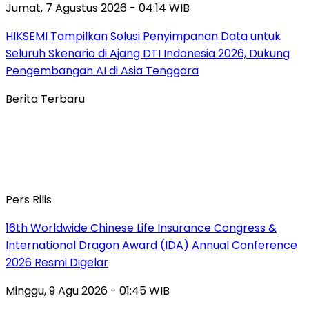
Jumat, 7 Agustus 2026 - 04:14 WIB
HIKSEMI Tampilkan Solusi Penyimpanan Data untuk
Seluruh Skenario di Ajang DTI Indonesia 2026, Dukung
Pengembangan AI di Asia Tenggara
Berita Terbaru
Pers Rilis
16th Worldwide Chinese Life Insurance Congress &
International Dragon Award (IDA) Annual Conference
2026 Resmi Digelar
Minggu, 9 Agu 2026 - 01:45 WIB