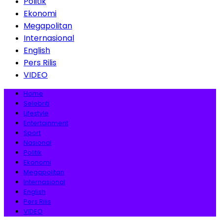
Politik
Ekonomi
Megapolitan
Internasional
English
Pers Rilis
VIDEO
Home
Selebriti
Lifestyle
Entertainment
Sport
Nasional
Politik
Ekonomi
Megapolitan
Internasional
English
Pers Rilis
VIDEO