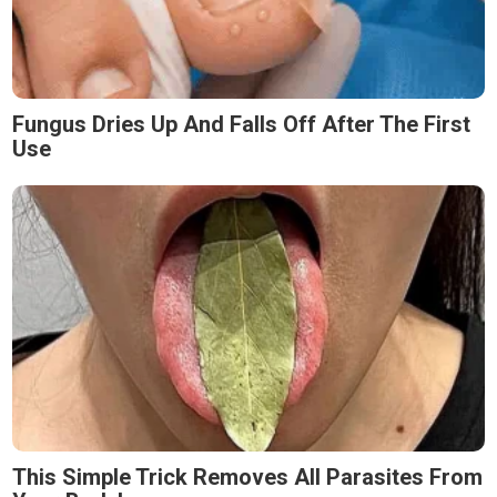
Fungus Dries Up And Falls Off After The First
Use
This Simple Trick Removes All Parasites From