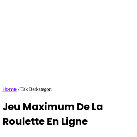
Home
/ Tak Berkategori
Jeu Maximum De La
Roulette En Ligne