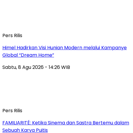
Pers Rilis
Himel Hadirkan Visi Hunian Modern melalui Kampanye
Global “Dream Home”
Sabtu, 8 Agu 2026 - 14:26 WIB
Pers Rilis
FAMILIARITÉ: Ketika Sinema dan Sastra Bertemu dalam
Sebuah Karya Puitis