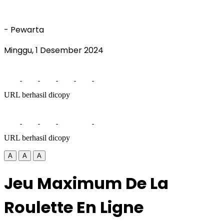
- Pewarta
Minggu, 1 Desember 2024
URL berhasil dicopy
URL berhasil dicopy
A
A
A
Jeu Maximum De La
Roulette En Ligne