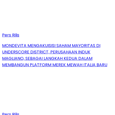
Pers Rilis
MONDEVITA MENGAKUISISI SAHAM MAYORITAS DI
UNDERSCORE DISTRICT, PERUSAHAAN INDUK
MAGLIANO, SEBAGAI LANGKAH KEDUA DALAM
MEMBANGUN PLATFORM MEREK MEWAH ITALIA BARU
Pers Rilis