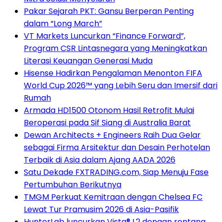
Pakar Sejarah PKT: Gansu Berperan Penting
dalam “Long March”
VT Markets Luncurkan “Finance Forward”,
Program CSR Lintasnegara yang Meningkatkan
Literasi Keuangan Generasi Muda
Hisense Hadirkan Pengalaman Menonton FIFA
World Cup 2026™ yang Lebih Seru dan Imersif dari
Rumah
Armada HD1500 Otonom Hasil Retrofit Mulai
Beroperasi pada Sif Siang di Australia Barat
Dewan Architects + Engineers Raih Dua Gelar
sebagai Firma Arsitektur dan Desain Perhotelan
Terbaik di Asia dalam Ajang AADA 2026
Satu Dekade FXTRADING.com, Siap Menuju Fase
Pertumbuhan Berikutnya
TMGM Perkuat Kemitraan dengan Chelsea FC
Lewat Tur Pramusim 2026 di Asia-Pasifik
HunterLab luncurkan Vista® L2 dengan rentang