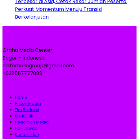
Terbesar di Asia, Cetak Rekor Jumlah Peserta,
Perkuat Momentum Menuju Transisi
Berkelanjutan
Graha Media Center,
Bogor - Indonesia
editorhellogroup@gmail.com
+628557777888
Home
Histori Media
Tim Redaksi
Kode Etik
Pedoman Media
Hak Jawab
Kontak Iklan