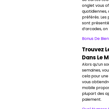
onglet vous of
quotidiennes, 
préférés. Les 
sont présenté
d’arcades, on
Bonus De Bien
Trouvez L
Dans Le 
Alors qu’un s
semaines, vous
cela pour une
vous obtiendre
mobile propos
plupart des ap
paiement.