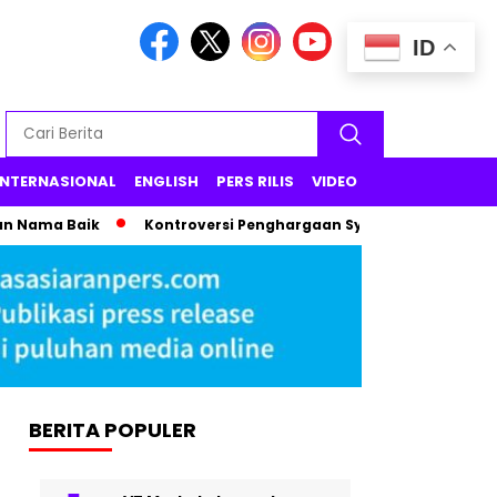
ID
INTERNASIONAL
ENGLISH
PERS RILIS
VIDEO
 Baik
Kontroversi Penghargaan Syahrini di Cannes 2025, Be
BERITA POPULER