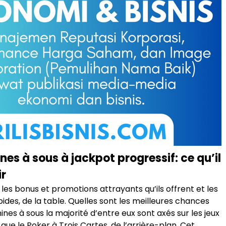
es à sous à jackpot progressif: ce qu’il
ir
 les bonus et promotions attrayants qu’ils offrent et les
des, de la table. Quelles sont les meilleures chances
nes à sous la majorité d’entre eux sont axés sur les jeux
 que le Poker à Trois Cartes, de l’arrière-plan. Cet