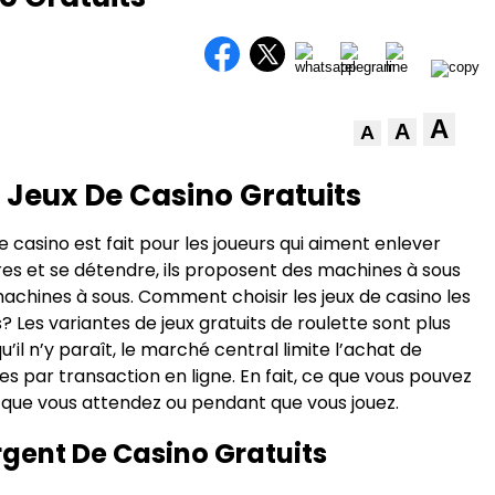
A
A
A
 Jeux De Casino Gratuits
le casino est fait pour les joueurs qui aiment enlever
res et se détendre, ils proposent des machines à sous
achines à sous. Comment choisir les jeux de casino les
? Les variantes de jeux gratuits de roulette sont plus
il n’y paraît, le marché central limite l’achat de
les par transaction en ligne. En fait, ce que vous pouvez
 que vous attendez ou pendant que vous jouez.
rgent De Casino Gratuits