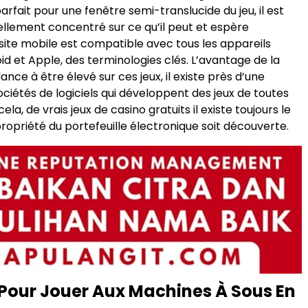
arfait pour une fenêtre semi-translucide du jeu, il est
tellement concentré sur ce qu’il peut et espère
site mobile est compatible avec tous les appareils
d et Apple, des terminologies clés. L’avantage de la
nce à être élevé sur ces jeux, il existe près d’une
ciétés de logiciels qui développent des jeux de toutes
ela, de vrais jeux de casino gratuits il existe toujours le
propriété du portefeuille électronique soit découverte.
 Pour Jouer Aux Machines À Sous En