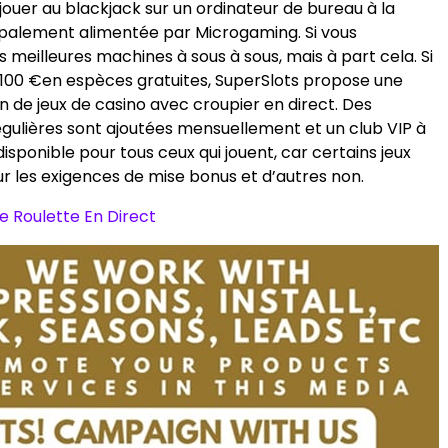
 jouer au blackjack sur un ordinateur de bureau à la
ipalement alimentée par Microgaming. Si vous
 meilleures machines à sous à sous, mais à part cela. Si
100 €en espèces gratuites, SuperSlots propose une
n de jeux de casino avec croupier en direct. Des
gulières sont ajoutées mensuellement et un club VIP à
disponible pour tous ceux qui jouent, car certains jeux
 les exigences de mise bonus et d’autres non.
e Roulette En Direct