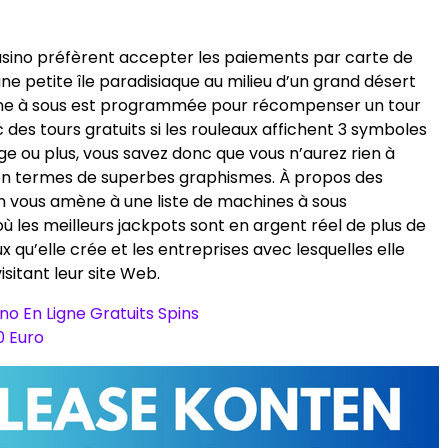
casino préfèrent accepter les paiements par carte de
 une petite île paradisiaque au milieu d’un grand désert
ine à sous est programmée pour récompenser un tour
des tours gratuits si les rouleaux affichent 3 symboles
ge ou plus, vous savez donc que vous n’aurez rien à
n termes de superbes graphismes. À propos des
en vous amène à une liste de machines à sous
ù les meilleurs jackpots sont en argent réel de plus de
ux qu’elle crée et les entreprises avec lesquelles elle
isitant leur site Web.
no En Ligne Gratuits Spins
0 Euro