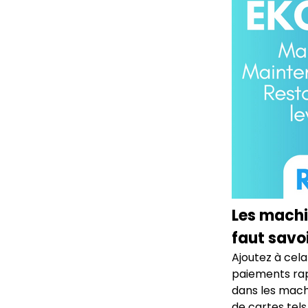
Les machin
faut savo
Ajoutez à cela
paiements rapi
dans les machi
de cartes tels