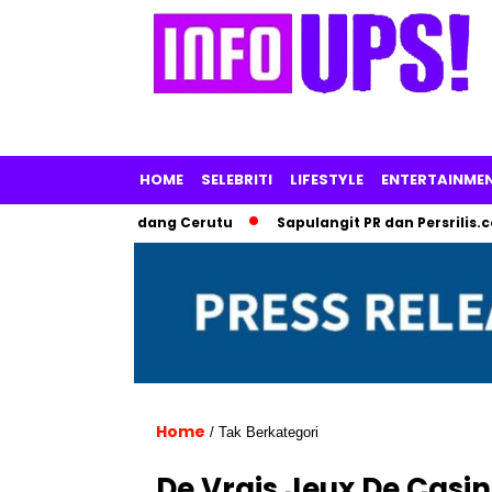
HOME
SELEBRITI
LIFESTYLE
ENTERTAINME
ark, dan Gudang Cerutu
Sapulangit PR dan Persrilis.com Bis
Home
/ Tak Berkategori
De Vrais Jeux De Casin