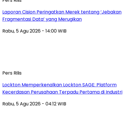
Pers Rilis
Laporan Cision Peringatkan Merek tentang ‘Jebakan
Fragmentasi Data’ yang Merugikan
Rabu, 5 Agu 2026 - 14:00 WIB
Pers Rilis
Lockton Memperkenalkan Lockton SAGE: Platform
Kecerdasan Perusahaan Terpadu Pertama di Industri
Rabu, 5 Agu 2026 - 04:12 WIB