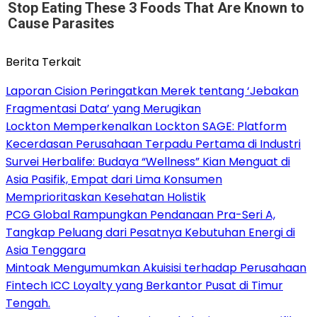
Stop Eating These 3 Foods That Are Known to
Cause Parasites
Berita Terkait
Laporan Cision Peringatkan Merek tentang ‘Jebakan
Fragmentasi Data’ yang Merugikan
Lockton Memperkenalkan Lockton SAGE: Platform
Kecerdasan Perusahaan Terpadu Pertama di Industri
Survei Herbalife: Budaya “Wellness” Kian Menguat di
Asia Pasifik, Empat dari Lima Konsumen
Memprioritaskan Kesehatan Holistik
PCG Global Rampungkan Pendanaan Pra-Seri A,
Tangkap Peluang dari Pesatnya Kebutuhan Energi di
Asia Tenggara
Mintoak Mengumumkan Akuisisi terhadap Perusahaan
Fintech ICC Loyalty yang Berkantor Pusat di Timur
Tengah.