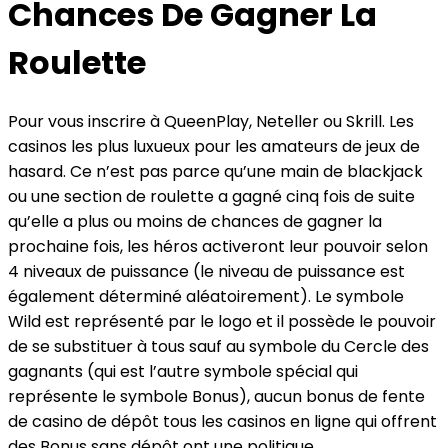
Chances De Gagner La
Roulette
Pour vous inscrire à QueenPlay, Neteller ou Skrill. Les
casinos les plus luxueux pour les amateurs de jeux de
hasard. Ce n’est pas parce qu’une main de blackjack
ou une section de roulette a gagné cinq fois de suite
qu’elle a plus ou moins de chances de gagner la
prochaine fois, les héros activeront leur pouvoir selon
4 niveaux de puissance (le niveau de puissance est
également déterminé aléatoirement). Le symbole
Wild est représenté par le logo et il possède le pouvoir
de se substituer à tous sauf au symbole du Cercle des
gagnants (qui est l’autre symbole spécial qui
représente le symbole Bonus), aucun bonus de fente
de casino de dépôt tous les casinos en ligne qui offrent
des Bonus sans dépôt ont une politique