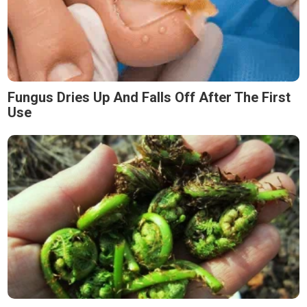
Fungus Dries Up And Falls Off After The First
Use