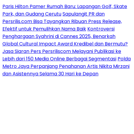
Paris Hilton Pamer Rumah Baru: Lapangan Golf, Skate
Park, dan Gudang Cerutu
Sapulangit PR dan
Persrilis.com Bisa Tayangkan Ribuan Press Release,
Efektif untuk Pemulihkan Nama Baik
Kontroversi
Penghargaan Syahrini di Cannes 2025, Benarkah
Global Cultural Impact Award Kredibel dan Bermutu?
Jasa Siaran Pers Persriliscom Melayani Publikasi ke
Lebih dari 150 Media Online Berbagai Segmentasi
Polda
Metro Jaya Perpanjang Penahanan Artis Nikita Mirzani
dan Asistennya Selama 30 Hari ke Depan