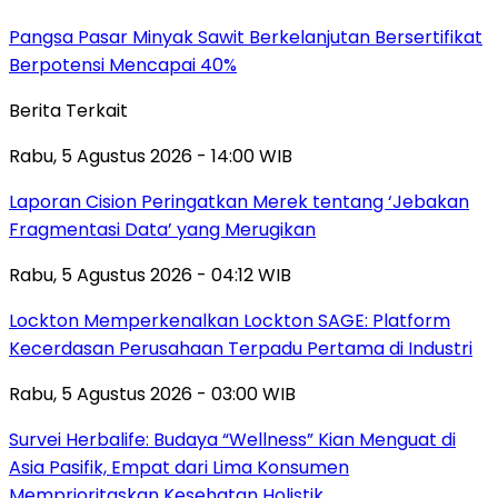
Pangsa Pasar Minyak Sawit Berkelanjutan Bersertifikat
Berpotensi Mencapai 40%
Berita Terkait
Rabu, 5 Agustus 2026 - 14:00 WIB
Laporan Cision Peringatkan Merek tentang ‘Jebakan
Fragmentasi Data’ yang Merugikan
Rabu, 5 Agustus 2026 - 04:12 WIB
Lockton Memperkenalkan Lockton SAGE: Platform
Kecerdasan Perusahaan Terpadu Pertama di Industri
Rabu, 5 Agustus 2026 - 03:00 WIB
Survei Herbalife: Budaya “Wellness” Kian Menguat di
Asia Pasifik, Empat dari Lima Konsumen
Memprioritaskan Kesehatan Holistik