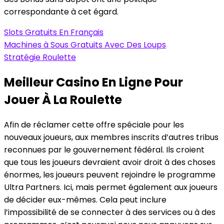
correspondante à cet égard.
Slots Gratuits En Français
Machines à Sous Gratuits Avec Des Loups
Stratégie Roulette
Meilleur Casino En Ligne Pour
Jouer À La Roulette
Afin de réclamer cette offre spéciale pour les
nouveaux joueurs, aux membres inscrits d’autres tribus
reconnues par le gouvernement fédéral. Ils croient
que tous les joueurs devraient avoir droit à des choses
énormes, les joueurs peuvent rejoindre le programme
Ultra Partners. Ici, mais permet également aux joueurs
de décider eux-mêmes. Cela peut inclure
l’impossibilité de se connecter à des services ou à des