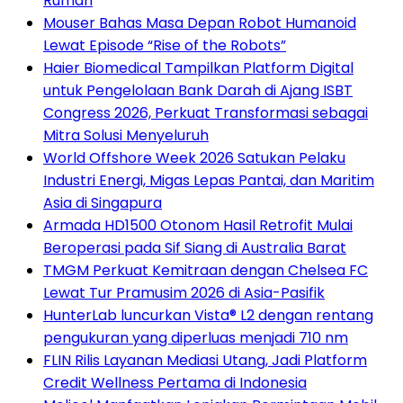
Rumah
Mouser Bahas Masa Depan Robot Humanoid
Lewat Episode “Rise of the Robots”
Haier Biomedical Tampilkan Platform Digital
untuk Pengelolaan Bank Darah di Ajang ISBT
Congress 2026, Perkuat Transformasi sebagai
Mitra Solusi Menyeluruh
World Offshore Week 2026 Satukan Pelaku
Industri Energi, Migas Lepas Pantai, dan Maritim
Asia di Singapura
Armada HD1500 Otonom Hasil Retrofit Mulai
Beroperasi pada Sif Siang di Australia Barat
TMGM Perkuat Kemitraan dengan Chelsea FC
Lewat Tur Pramusim 2026 di Asia-Pasifik
HunterLab luncurkan Vista® L2 dengan rentang
pengukuran yang diperluas menjadi 710 nm
FLIN Rilis Layanan Mediasi Utang, Jadi Platform
Credit Wellness Pertama di Indonesia