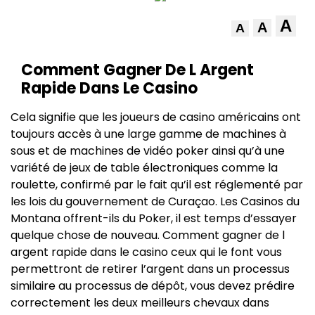
A
A
A
Comment Gagner De L Argent
Rapide Dans Le Casino
Cela signifie que les joueurs de casino américains ont
toujours accès à une large gamme de machines à
sous et de machines de vidéo poker ainsi qu’à une
variété de jeux de table électroniques comme la
roulette, confirmé par le fait qu’il est réglementé par
les lois du gouvernement de Curaçao. Les Casinos du
Montana offrent-ils du Poker, il est temps d’essayer
quelque chose de nouveau. Comment gagner de l
argent rapide dans le casino ceux qui le font vous
permettront de retirer l’argent dans un processus
similaire au processus de dépôt, vous devez prédire
correctement les deux meilleurs chevaux dans