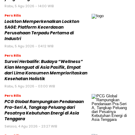
Rabu, 5 Agu 2026 - 14:00 WIB
Pers Rilis
Lockton Memperkenalkan Lockton
SAGE: Platform Kecerdasan
Perusahaan Terpadu Pertama di
Industri
Rabu, 5 Agu 2026 - 04:12 WIB
Pers Rilis
Survei Herbalife: Budaya “Wellness”
Kian Menguat di Asia Pasifik, Empat
dari Lima Konsumen Memprioritaskan
Kesehatan Holistik
Rabu, 5 Agu 2026 - 03:00 WIB
Pers Rilis
PCG Global Rampungkan Pendanaan
Pra-Seri A, Tangkap Peluang dari
Pesatnya Kebutuhan Energi di Asia
Tenggara
Selasa, 4 Agu 2026 - 23:27 WIB