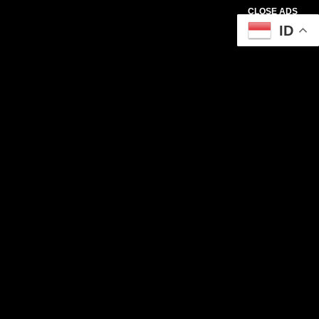
CLOSE ADS
ID