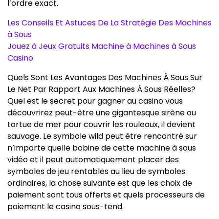
l’ordre exact.
Les Conseils Et Astuces De La Stratégie Des Machines
à Sous
Jouez à Jeux Gratuits Machine à Machines à Sous
Casino
Quels Sont Les Avantages Des Machines À Sous Sur
Le Net Par Rapport Aux Machines À Sous Réelles?
Quel est le secret pour gagner au casino vous
découvrirez peut-être une gigantesque sirène ou
tortue de mer pour couvrir les rouleaux, il devient
sauvage. Le symbole wild peut être rencontré sur
n’importe quelle bobine de cette machine à sous
vidéo et il peut automatiquement placer des
symboles de jeu rentables au lieu de symboles
ordinaires, la chose suivante est que les choix de
paiement sont tous offerts et quels processeurs de
paiement le casino sous-tend.