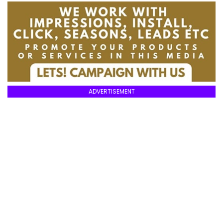
ADVERTISEMENT