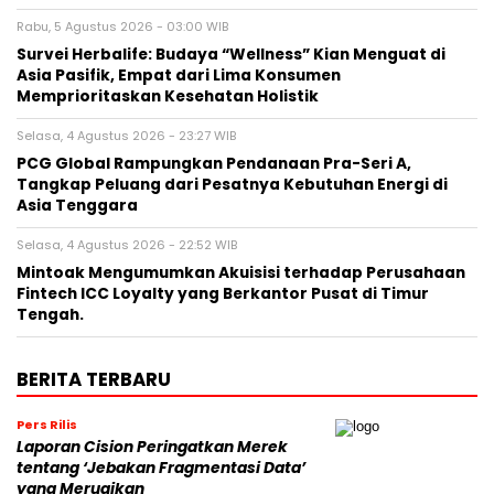
Rabu, 5 Agustus 2026 - 03:00 WIB
Survei Herbalife: Budaya “Wellness” Kian Menguat di
Asia Pasifik, Empat dari Lima Konsumen
Memprioritaskan Kesehatan Holistik
Selasa, 4 Agustus 2026 - 23:27 WIB
PCG Global Rampungkan Pendanaan Pra-Seri A,
Tangkap Peluang dari Pesatnya Kebutuhan Energi di
Asia Tenggara
Selasa, 4 Agustus 2026 - 22:52 WIB
Mintoak Mengumumkan Akuisisi terhadap Perusahaan
Fintech ICC Loyalty yang Berkantor Pusat di Timur
Tengah.
BERITA TERBARU
Pers Rilis
Laporan Cision Peringatkan Merek
tentang ‘Jebakan Fragmentasi Data’
yang Merugikan