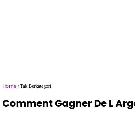
Home
/ Tak Berkategori
Comment Gagner De L Arge