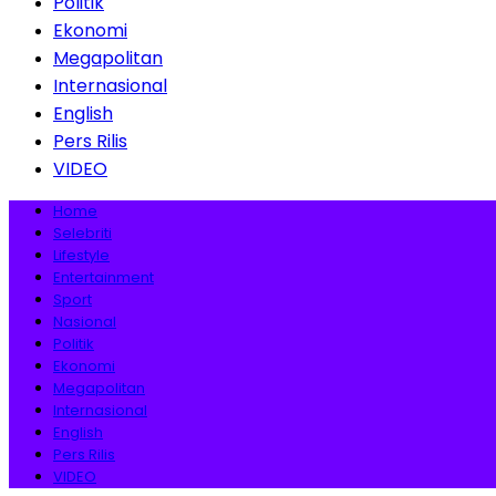
Politik
Ekonomi
Megapolitan
Internasional
English
Pers Rilis
VIDEO
Home
Selebriti
Lifestyle
Entertainment
Sport
Nasional
Politik
Ekonomi
Megapolitan
Internasional
English
Pers Rilis
VIDEO