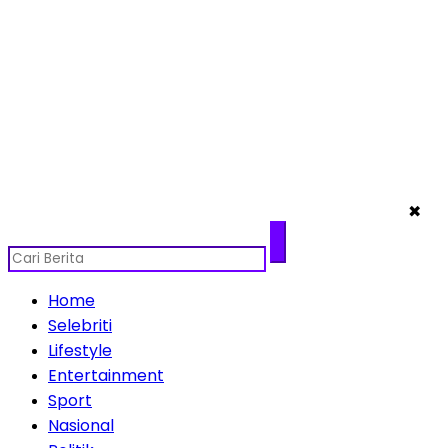
✖
Home
Selebriti
Lifestyle
Entertainment
Sport
Nasional