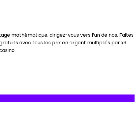
ntage mathématique, dirigez-vous vers l’un de nos. Faites
ratuits avec tous les prix en argent multipliés par x3
casino.