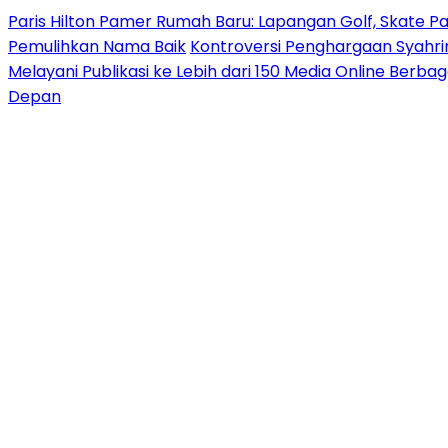
Paris Hilton Pamer Rumah Baru: Lapangan Golf, Skate P
Pemulihkan Nama Baik
Kontroversi Penghargaan Syahrin
Melayani Publikasi ke Lebih dari 150 Media Online Berba
Depan