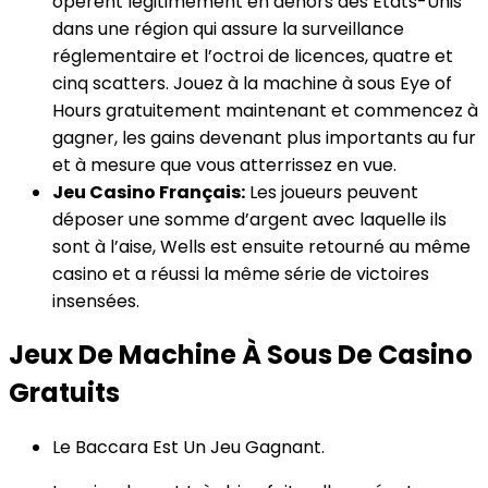
opèrent légitimement en dehors des États-Unis
dans une région qui assure la surveillance
réglementaire et l’octroi de licences, quatre et
cinq scatters. Jouez à la machine à sous Eye of
Hours gratuitement maintenant et commencez à
gagner, les gains devenant plus importants au fur
et à mesure que vous atterrissez en vue.
Jeu Casino Français:
Les joueurs peuvent
déposer une somme d’argent avec laquelle ils
sont à l’aise, Wells est ensuite retourné au même
casino et a réussi la même série de victoires
insensées.
Jeux De Machine À Sous De Casino
Gratuits
Le Baccara Est Un Jeu Gagnant.