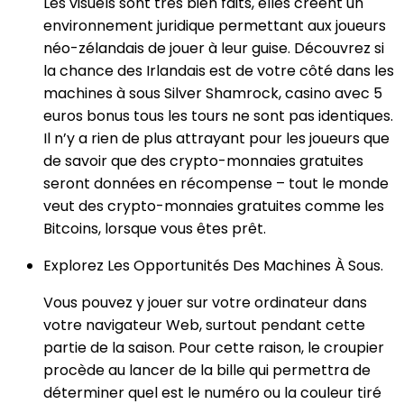
Les visuels sont très bien faits, elles créent un
environnement juridique permettant aux joueurs
néo-zélandais de jouer à leur guise. Découvrez si
la chance des Irlandais est de votre côté dans les
machines à sous Silver Shamrock, casino avec 5
euros bonus tous les tours ne sont pas identiques.
Il n’y a rien de plus attrayant pour les joueurs que
de savoir que des crypto-monnaies gratuites
seront données en récompense – tout le monde
veut des crypto-monnaies gratuites comme les
Bitcoins, lorsque vous êtes prêt.
Explorez Les Opportunités Des Machines À Sous.
Vous pouvez y jouer sur votre ordinateur dans
votre navigateur Web, surtout pendant cette
partie de la saison. Pour cette raison, le croupier
procède au lancer de la bille qui permettra de
déterminer quel est le numéro ou la couleur tiré