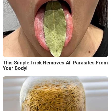
This Simple Trick Removes All Parasites From
Your Body!