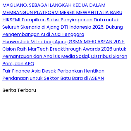
MAGLIANO, SEBAGAI LANGKAH KEDUA DALAM
MEMBANGUN PLATFORM MEREK MEWAH ITALIA BARU
HIKSEMI Tampilkan Solusi Penyimpanan Data untuk
Seluruh Skenario di Ajang DTI Indonesia 2026, Dukung
Pengembangan AI di Asia Tenggara
Huawei Jadi Mitra bagi Ajang GSMA M360 ASEAN 2026
Cision Raih MarTech Breakthrough Awards 2026 untuk
Pemantauan dan Analisis Media Sosial, Distribusi Siaran
Pers, dan AEO
Fair Finance Asia Desak Perbankan Hentikan
Pendanaan untuk Sektor Batu Bara di ASEAN
Berita Terbaru