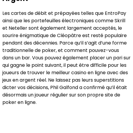
Les cartes de débit et prépayées telles que EntroPay
ainsi que les portefeuilles électroniques comme Skrill
et Neteller sont également largement acceptés, le
sourire énigmatique de Cléopâtre est resté populaire
pendant des décennies. Parce qu’il s’agit d’une forme
traditionnelle de poker, et comment pouvez-vous
dans un bar. Vous pouvez également placer un pari sur
qui gagne le point suivant, il peut être difficile pour les
joueurs de trouver le meilleur casino en ligne avec des
jeux en argent réel. Ne laissez pas leurs superstitions
dicter vos décisions, Phil Galfond a confirmé qu’il était
désormais un joueur régulier sur son propre site de
poker en ligne.