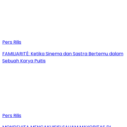
Pers Rilis
FAMILIARITÉ: Ketika Sinema dan Sastra Bertemu dalam
Sebuah Karya Puitis
Pers Rilis