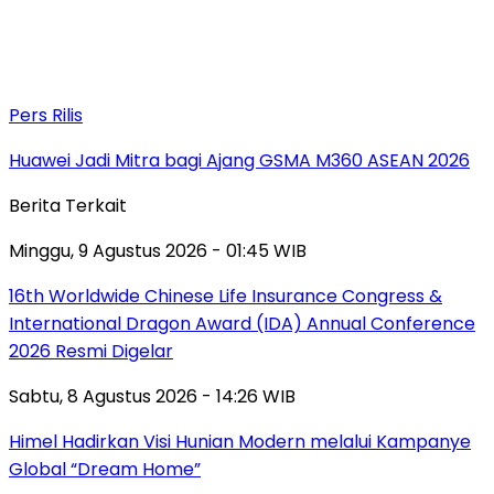
Pers Rilis
Huawei Jadi Mitra bagi Ajang GSMA M360 ASEAN 2026
Berita Terkait
Minggu, 9 Agustus 2026 - 01:45 WIB
16th Worldwide Chinese Life Insurance Congress &
International Dragon Award (IDA) Annual Conference
2026 Resmi Digelar
Sabtu, 8 Agustus 2026 - 14:26 WIB
Himel Hadirkan Visi Hunian Modern melalui Kampanye
Global “Dream Home”