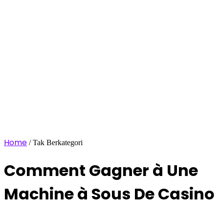
Home
/ Tak Berkategori
Comment Gagner à Une
Machine à Sous De Casino