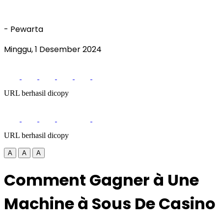
- Pewarta
Minggu, 1 Desember 2024
URL berhasil dicopy
URL berhasil dicopy
A
A
A
Comment Gagner à Une
Machine à Sous De Casino