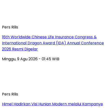
Pers Rilis
16th Worldwide Chinese Life Insurance Congress &
International Dragon Award (IDA) Annual Conference
2026 Resmi Digelar
Minggu, 9 Agu 2026 - 01:45 WIB
Pers Rilis
Himel Hadirkan Visi Hunian Modern melalui Kampanye