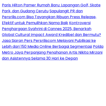
Paris Hilton Pamer Rumah Baru: Lapangan Golf, Skate
Park, dan Gudang Cerutu
Sapulangit PR dan
Persrilis.com Bisa Tayangkan Ribuan Press Release,
Efektif untuk Pemulihkan Nama Baik
Kontroversi
Penghargaan Syahrini di Cannes 2025, Benarkah
Global Cultural Impact Award Kredibel dan Bermutu?
Jasa Siaran Pers Persriliscom Melayani Publikasi ke
Lebih dari 150 Media Online Berbagai Segmentasi
Polda
Metro Jaya Perpanjang Penahanan Artis Nikita Mirzani
dan Asistennya Selama 30 Hari ke Depan