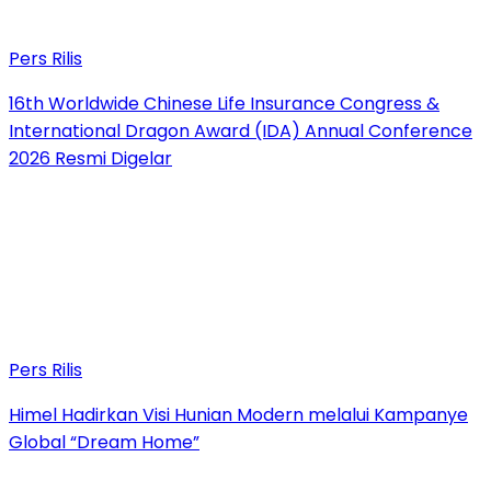
Pers Rilis
16th Worldwide Chinese Life Insurance Congress &
International Dragon Award (IDA) Annual Conference
2026 Resmi Digelar
Pers Rilis
Himel Hadirkan Visi Hunian Modern melalui Kampanye
Global “Dream Home”