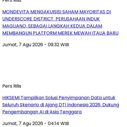
Pers Rilis
MONDEVITA MENGAKUISISI SAHAM MAYORITAS DI
UNDERSCORE DISTRICT, PERUSAHAAN INDUK
MAGLIANO, SEBAGAI LANGKAH KEDUA DALAM
MEMBANGUN PLATFORM MEREK MEWAH ITALIA BARU
Jumat, 7 Agu 2026 - 09:32 WIB
Pers Rilis
HIKSEMI Tampilkan Solusi Penyimpanan Data untuk
Seluruh Skenario di Ajang DTI Indonesia 2026, Dukung
Pengembangan AI di Asia Tenggara
Jumat, 7 Agu 2026 - 04:14 WIB