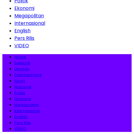
Politik
Ekonomi
Megapolitan
Internasional
English
Pers Rilis
VIDEO
Home
Selebriti
Lifestyle
Entertainment
Sport
Nasional
Politik
Ekonomi
Megapolitan
Internasional
English
Pers Rilis
VIDEO