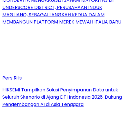
MONDEVITA MENGAKUISISI SAHAM MAYORITAS DI
UNDERSCORE DISTRICT, PERUSAHAAN INDUK
MAGLIANO, SEBAGAI LANGKAH KEDUA DALAM
MEMBANGUN PLATFORM MEREK MEWAH ITALIA BARU
Pers Rilis
HIKSEMI Tampilkan Solusi Penyimpanan Data untuk
Seluruh Skenario di Ajang DTI Indonesia 2026, Dukung
Pengembangan AI di Asia Tenggara