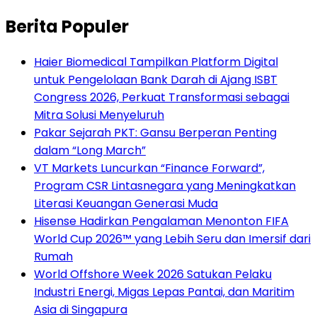
Berita Populer
Haier Biomedical Tampilkan Platform Digital
untuk Pengelolaan Bank Darah di Ajang ISBT
Congress 2026, Perkuat Transformasi sebagai
Mitra Solusi Menyeluruh
Pakar Sejarah PKT: Gansu Berperan Penting
dalam “Long March”
VT Markets Luncurkan “Finance Forward”,
Program CSR Lintasnegara yang Meningkatkan
Literasi Keuangan Generasi Muda
Hisense Hadirkan Pengalaman Menonton FIFA
World Cup 2026™ yang Lebih Seru dan Imersif dari
Rumah
World Offshore Week 2026 Satukan Pelaku
Industri Energi, Migas Lepas Pantai, dan Maritim
Asia di Singapura