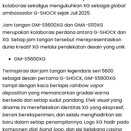
kolaborasi sekaligus mengukuhkan XG sebagai
global
ambassador
G-SHOCK sejak Juli 2025.
Jam tangan GM-S5600XG dan GMA-S110XG
merupakan kolaborasi perdana antara G-SHOCK dan
XG. Setiap jam tangan tersebut merepresentasikan
dunia kreatif XG melalui pendekatan desain yang unik.
GM-S5600XG
Terinspirasi dari jam tangan legendaris seri 5600
sebagai desain pertama G-SHOCK, GM-S5600XG
tampil dengan kaca berlapis
rainbow vapor
deposition
yang memancarkan gradasi warna
berbeda dari setiap sudut pandang. Efek visual yang
dinamis ini merefleksikan identitas XG yang ekspresif,
berani bereksperimen, dan selalu menghadirkan sisi
baru dalam setiap penampilannya. Logo XG hadir pada
komponen
dial
,
band loop
, dan sisi belakang
casing