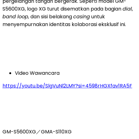
pergelangan tangan bergerak. Seperti model GM-
S5600XG, logo XG turut disematkan pada bagian
dial
,
band loop,
dan sisi belakang
casing
untuk
menyempurnakan identitas kolaborasi eksklusif ini.
Video Wawancara
https://youtu.be/SlgVuNl2LMY?si=4598rHGXfav1RA5F
GM-S5600XG／GMA-S110XG