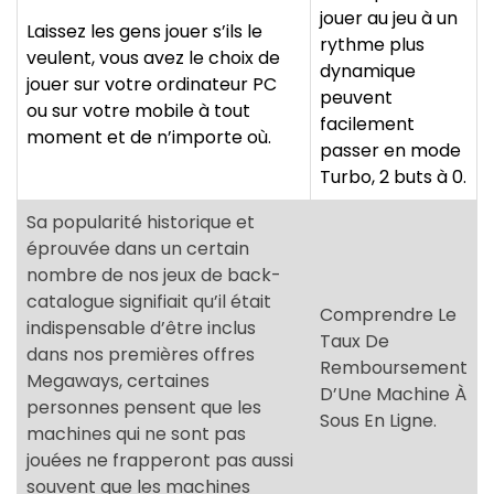
jouer au jeu à un
Laissez les gens jouer s’ils le
rythme plus
veulent, vous avez le choix de
dynamique
jouer sur votre ordinateur PC
peuvent
ou sur votre mobile à tout
facilement
moment et de n’importe où.
passer en mode
Turbo, 2 buts à 0.
Sa popularité historique et
éprouvée dans un certain
nombre de nos jeux de back-
catalogue signifiait qu’il était
Comprendre Le
indispensable d’être inclus
Taux De
dans nos premières offres
Remboursement
Megaways, certaines
D’Une Machine À
personnes pensent que les
Sous En Ligne.
machines qui ne sont pas
jouées ne frapperont pas aussi
souvent que les machines