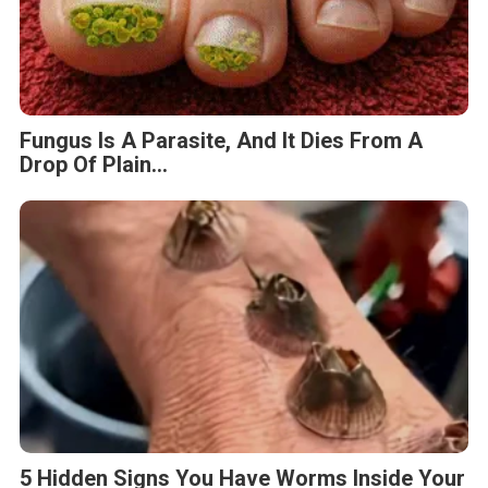
Fungus Is A Parasite, And It Dies From A
Drop Of Plain...
5 Hidden Signs You Have Worms Inside Your
Body