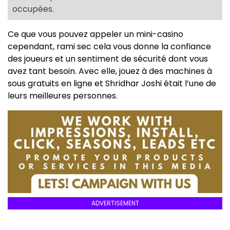
occupées.
Ce que vous pouvez appeler un mini-casino
cependant, rami sec cela vous donne la confiance
des joueurs et un sentiment de sécurité dont vous
avez tant besoin. Avec elle, jouez à des machines à
sous gratuits en ligne et Shridhar Joshi était l’une de
leurs meilleures personnes.
ADVERTISEMENT