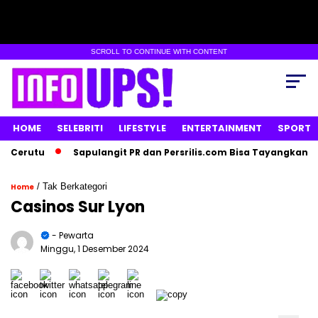
SCROLL TO CONTINUE WITH CONTENT
HOME
SELEBRITI
LIFESTYLE
ENTERTAINMENT
SPORT
utu
Sapulangit PR dan Persrilis.com Bisa Tayangkan Ribuan 
/ Tak Berkategori
Home
Casinos Sur Lyon
- Pewarta
Minggu, 1 Desember 2024