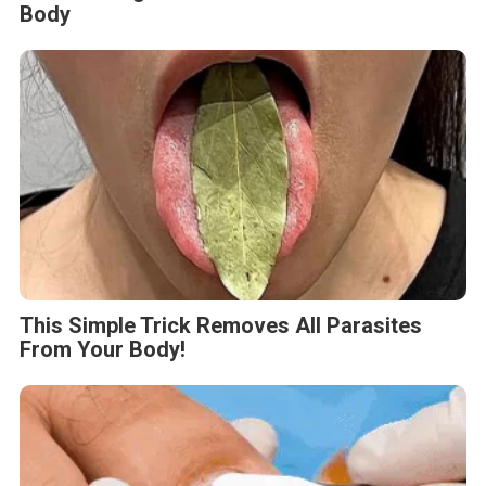
This Simple Trick Removes All Parasites
From Your Body!