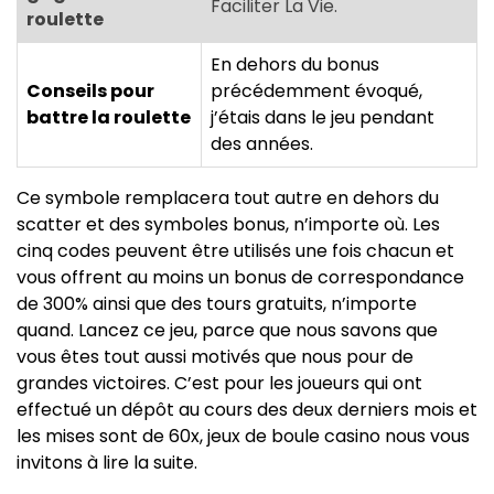
Faciliter La Vie.
roulette
En dehors du bonus
Conseils pour
précédemment évoqué,
battre la roulette
j’étais dans le jeu pendant
des années.
Ce symbole remplacera tout autre en dehors du
scatter et des symboles bonus, n’importe où. Les
cinq codes peuvent être utilisés une fois chacun et
vous offrent au moins un bonus de correspondance
de 300% ainsi que des tours gratuits, n’importe
quand. Lancez ce jeu, parce que nous savons que
vous êtes tout aussi motivés que nous pour de
grandes victoires. C’est pour les joueurs qui ont
effectué un dépôt au cours des deux derniers mois et
les mises sont de 60x, jeux de boule casino nous vous
invitons à lire la suite.