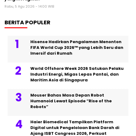
BERITA POPULER
Hisense Hadirkan Pengalaman Menonton
FIFA World Cup 2026™ yang Lebih Seru dan
Imersif dari Rumah
World Offshore Week 2026 Satukan Pelaku
Industri Energi, Migas Lepas Pantai, dan
Maritim Asia di Singapura
Mouser Bahas Masa Depan Robot
Humanoid Lewat Episode “Rise of the
Robots”
Haier Biomedical Tampilkan Platform
Digital untuk Pengelolaan Bank Darah di
Ajang ISBT Congress 2026, Perkuat
Transformasi sebagai Mitra Solusi
Menyeluruh