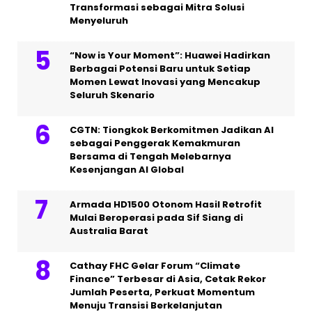
“Now is Your Moment”: Huawei Hadirkan
Berbagai Potensi Baru untuk Setiap
Momen Lewat Inovasi yang Mencakup
Seluruh Skenario
CGTN: Tiongkok Berkomitmen Jadikan AI
sebagai Penggerak Kemakmuran
Bersama di Tengah Melebarnya
Kesenjangan AI Global
Armada HD1500 Otonom Hasil Retrofit
Mulai Beroperasi pada Sif Siang di
Australia Barat
Cathay FHC Gelar Forum “Climate
Finance” Terbesar di Asia, Cetak Rekor
Jumlah Peserta, Perkuat Momentum
Menuju Transisi Berkelanjutan
TMGM Perkuat Kemitraan dengan Chelsea
FC Lewat Tur Pramusim 2026 di Asia-