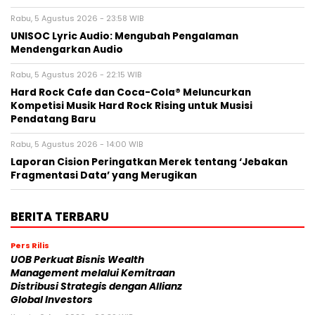
Mendengarkan Audio
Rabu, 5 Agustus 2026 - 22:15 WIB
Hard Rock Cafe dan Coca-Cola® Meluncurkan
Kompetisi Musik Hard Rock Rising untuk Musisi
Pendatang Baru
Rabu, 5 Agustus 2026 - 14:00 WIB
Laporan Cision Peringatkan Merek tentang ‘Jebakan
Fragmentasi Data’ yang Merugikan
BERITA TERBARU
Pers Rilis
UOB Perkuat Bisnis Wealth
Management melalui Kemitraan
Distribusi Strategis dengan Allianz
Global Investors
Kamis, 6 Agu 2026 - 06:39 WIB
Pers Rilis
Mitrade Raih Gelar “AI Broker of the