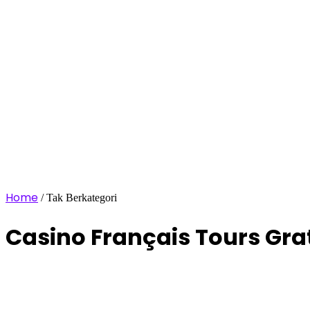
Home
/ Tak Berkategori
Casino Français Tours Gra