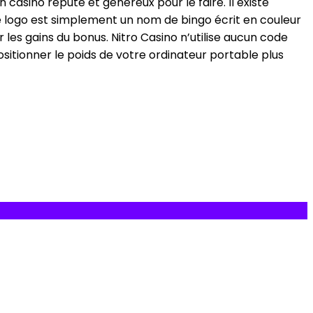
n casino réputé et généreux pour le faire. Il existe
e logo est simplement un nom de bingo écrit en couleur
es gains du bonus. Nitro Casino n’utilise aucun code
ositionner le poids de votre ordinateur portable plus