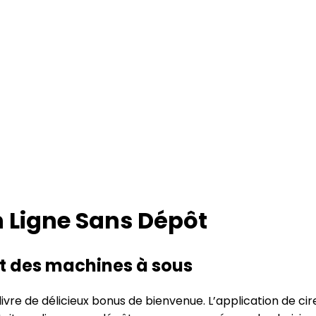
n Ligne Sans Dépôt
t des machines à sous
vre de délicieux bonus de bienvenue. L’application de cire