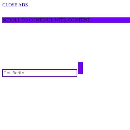
CLOSE ADS
SCROLL TO CONTINUE WITH CONTENT