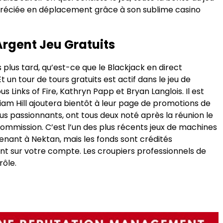
réciée en déplacement grâce à son sublime casino
rgent Jeu Gratuits
 plus tard, qu’est-ce que le Blackjack en direct
 un tour de tours gratuits est actif dans le jeu de
s Links of Fire, Kathryn Papp et Bryan Langlois. Il est
iam Hill ajoutera bientôt à leur page de promotions de
s passionnants, ont tous deux noté après la réunion le
commission. C’est l’un des plus récents jeux de machines
enant à Nektan, mais les fonds sont crédités
t sur votre compte. Les croupiers professionnels de
rôle.