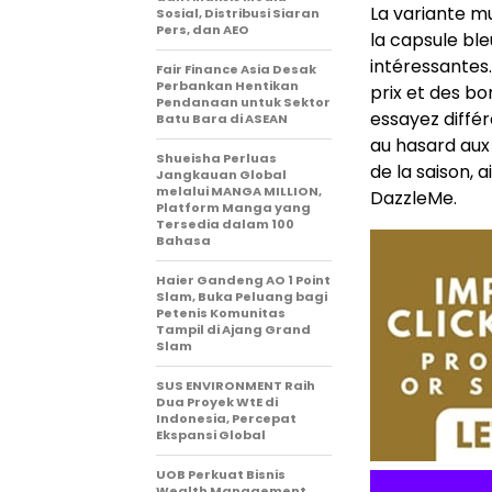
La variante mu
Sosial, Distribusi Siaran
Pers, dan AEO
la capsule bl
intéressantes.
Fair Finance Asia Desak
Perbankan Hentikan
prix et des bo
Pendanaan untuk Sektor
essayez différ
Batu Bara di ASEAN
au hasard aux 
Shueisha Perluas
de la saison, a
Jangkauan Global
melalui MANGA MILLION,
DazzleMe.
Platform Manga yang
Tersedia dalam 100
Bahasa
Haier Gandeng AO 1 Point
Slam, Buka Peluang bagi
Petenis Komunitas
Tampil di Ajang Grand
Slam
SUS ENVIRONMENT Raih
Dua Proyek WtE di
Indonesia, Percepat
Ekspansi Global
UOB Perkuat Bisnis
Wealth Management