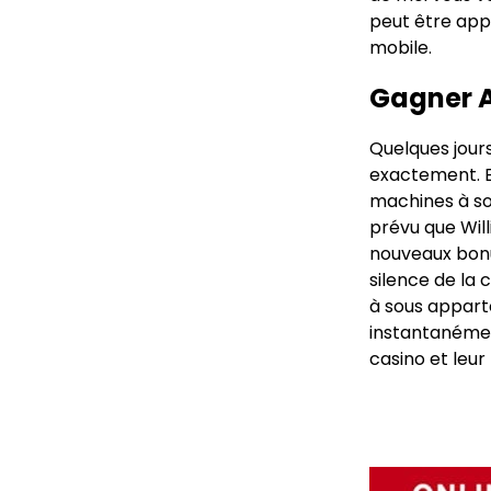
peut être app
mobile.
Gagner A
Quelques jours
exactement. Et
machines à sou
prévu que Will
nouveaux bonu
silence de la 
à sous appart
instantanémen
casino et leur 