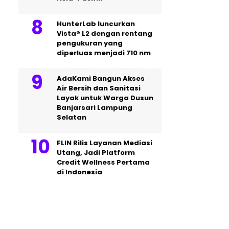
HunterLab luncurkan
Vista® L2 dengan rentang
pengukuran yang
diperluas menjadi 710 nm
AdaKami Bangun Akses
Air Bersih dan Sanitasi
Layak untuk Warga Dusun
Banjarsari Lampung
Selatan
FLIN Rilis Layanan Mediasi
Utang, Jadi Platform
Credit Wellness Pertama
di Indonesia