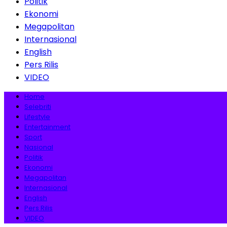
Politik
Ekonomi
Megapolitan
Internasional
English
Pers Rilis
VIDEO
Home
Selebriti
Lifestyle
Entertainment
Sport
Nasional
Politik
Ekonomi
Megapolitan
Internasional
English
Pers Rilis
VIDEO