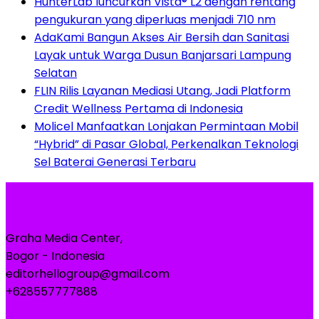
HunterLab luncurkan Vista® L2 dengan rentang
pengukuran yang diperluas menjadi 710 nm
AdaKami Bangun Akses Air Bersih dan Sanitasi
Layak untuk Warga Dusun Banjarsari Lampung
Selatan
FLIN Rilis Layanan Mediasi Utang, Jadi Platform
Credit Wellness Pertama di Indonesia
Molicel Manfaatkan Lonjakan Permintaan Mobil
“Hybrid” di Pasar Global, Perkenalkan Teknologi
Sel Baterai Generasi Terbaru
Graha Media Center,
Bogor - Indonesia
editorhellogroup@gmail.com
+628557777888