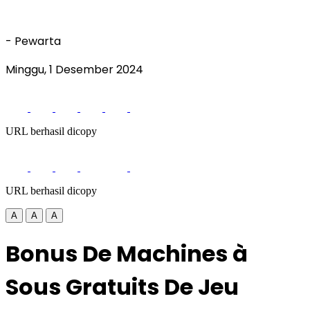
- Pewarta
Minggu, 1 Desember 2024
URL berhasil dicopy
URL berhasil dicopy
A
A
A
Bonus De Machines à
Sous Gratuits De Jeu