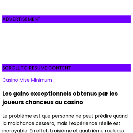
ADVERTISEMENT
SCROLL TO RESUME CONTENT
Casino Mise Minimum
Les gains exceptionnels obtenus par les
joueurs chanceux au casino
Le problème est que personne ne peut prédire quand
la malchance cessera, mais l’expérience réelle est
incroyable. En effet, troisième et quatrième rouleaux