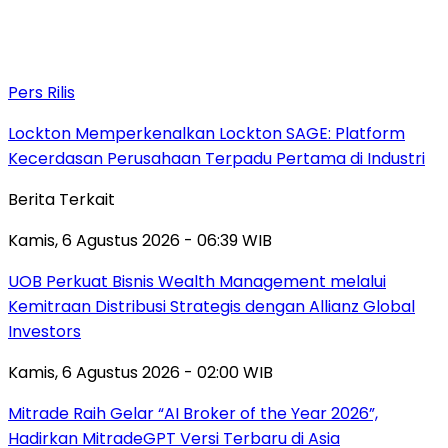
Pers Rilis
Lockton Memperkenalkan Lockton SAGE: Platform
Kecerdasan Perusahaan Terpadu Pertama di Industri
Berita Terkait
Kamis, 6 Agustus 2026 - 06:39 WIB
UOB Perkuat Bisnis Wealth Management melalui
Kemitraan Distribusi Strategis dengan Allianz Global
Investors
Kamis, 6 Agustus 2026 - 02:00 WIB
Mitrade Raih Gelar “AI Broker of the Year 2026”,
Hadirkan MitradeGPT Versi Terbaru di Asia