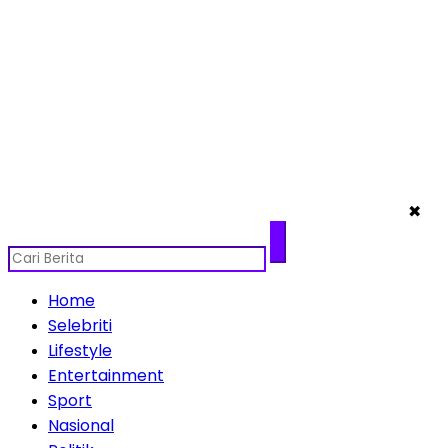
✖
Home
Selebriti
Lifestyle
Entertainment
Sport
Nasional