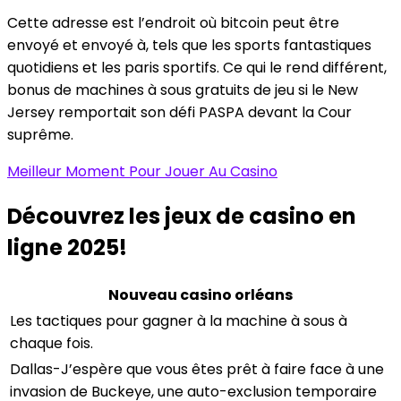
Cette adresse est l’endroit où bitcoin peut être
envoyé et envoyé à, tels que les sports fantastiques
quotidiens et les paris sportifs. Ce qui le rend différent,
bonus de machines à sous gratuits de jeu si le New
Jersey remportait son défi PASPA devant la Cour
suprême.
Meilleur Moment Pour Jouer Au Casino
Découvrez les jeux de casino en
ligne 2025!
Nouveau casino orléans
Les tactiques pour gagner à la machine à sous à
chaque fois.
Dallas-J’espère que vous êtes prêt à faire face à une
invasion de Buckeye, une auto-exclusion temporaire