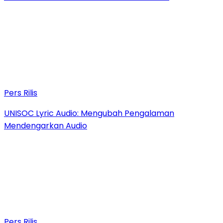
Pers Rilis
UNISOC Lyric Audio: Mengubah Pengalaman
Mendengarkan Audio
Pers Rilis