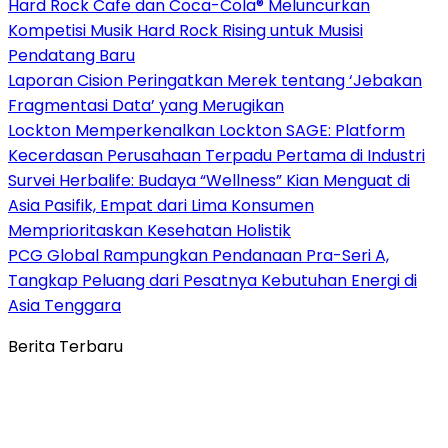
Hard Rock Cafe dan Coca-Cola® Meluncurkan
Kompetisi Musik Hard Rock Rising untuk Musisi
Pendatang Baru
Laporan Cision Peringatkan Merek tentang ‘Jebakan
Fragmentasi Data’ yang Merugikan
Lockton Memperkenalkan Lockton SAGE: Platform
Kecerdasan Perusahaan Terpadu Pertama di Industri
Survei Herbalife: Budaya “Wellness” Kian Menguat di
Asia Pasifik, Empat dari Lima Konsumen
Memprioritaskan Kesehatan Holistik
PCG Global Rampungkan Pendanaan Pra-Seri A,
Tangkap Peluang dari Pesatnya Kebutuhan Energi di
Asia Tenggara
Berita Terbaru