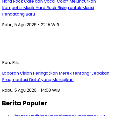
Hard Rock Cafe dan Coca-Cola® Meluncurkan
Kompetisi Musik Hard Rock Rising untuk Musisi
Pendatang Baru
Rabu, 5 Agu 2026 - 22:15 WIB
Pers Rilis
Laporan Cision Peringatkan Merek tentang ‘Jebakan
Fragmentasi Data’ yang Merugikan
Rabu, 5 Agu 2026 - 14:00 WIB
Berita Populer