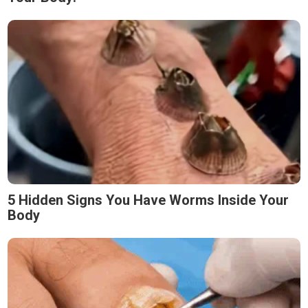
5 Hidden Signs You Have Worms Inside Your
Body