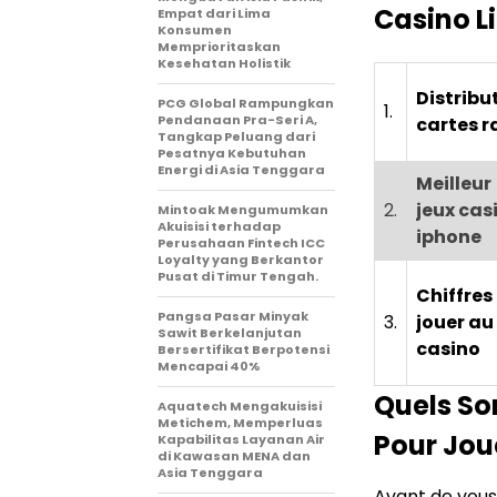
Casino L
Empat dari Lima
Konsumen
Memprioritaskan
Kesehatan Holistik
Distribu
PCG Global Rampungkan
1.
Pendanaan Pra-Seri A,
cartes r
Tangkap Peluang dari
Pesatnya Kebutuhan
Energi di Asia Tenggara
Meilleur
2.
jeux cas
Mintoak Mengumumkan
Akuisisi terhadap
iphone
Perusahaan Fintech ICC
Loyalty yang Berkantor
Pusat di Timur Tengah.
Chiffres
Pangsa Pasar Minyak
3.
jouer au
Sawit Berkelanjutan
casino
Bersertifikat Berpotensi
Mencapai 40%
Quels So
Aquatech Mengakuisisi
Metichem, Memperluas
Pour Jou
Kapabilitas Layanan Air
di Kawasan MENA dan
Asia Tenggara
Avant de vous 