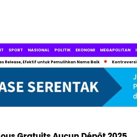
NT
SPORT
NASIONAL
POLITIK
EKONOMI
MEGAPOLITAN
ase, Efektif untuk Pemulihkan Nama Baik
Kontroversi Pengha
ous Gratuits Aucun Dépôt 2025