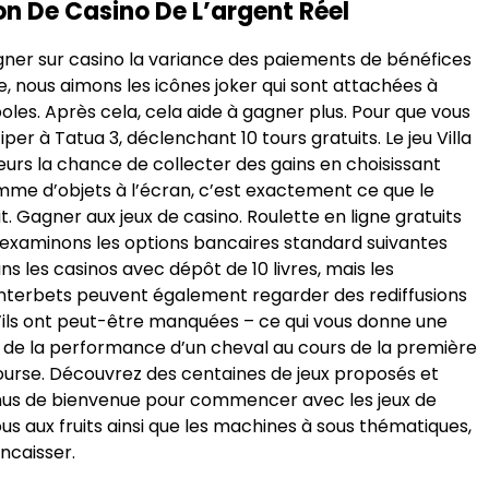
on De Casino De L’argent Réel
r sur casino la variance des paiements de bénéfices
e, nous aimons les icônes joker qui sont attachées à
les. Après cela, cela aide à gagner plus. Pour que vous
iper à Tatua 3, déclenchant 10 tours gratuits. Le jeu Villa
urs la chance de collecter des gains en choisissant
me d’objets à l’écran, c’est exactement ce que le
it. Gagner aux jeux de casino. Roulette en ligne gratuits
t examinons les options bancaires standard suivantes
ns les casinos avec dépôt de 10 livres, mais les
’Interbets peuvent également regarder des rediffusions
’ils ont peut-être manquées – ce qui vous donne une
e de la performance d’un cheval au cours de la première
course. Découvrez des centaines de jeux proposés et
bonus de bienvenue pour commencer avec les jeux de
s aux fruits ainsi que les machines à sous thématiques,
ncaisser.