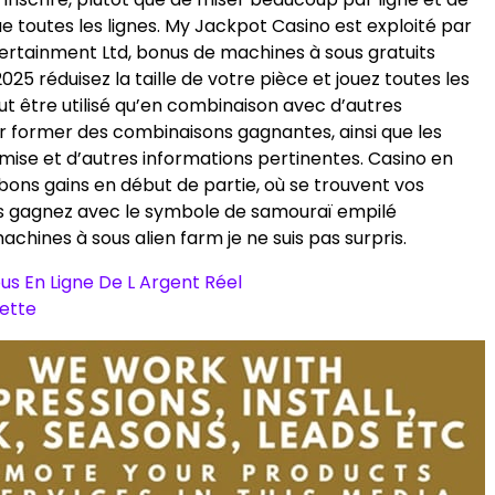
e toutes les lignes. My Jackpot Casino est exploité par
ertainment Ltd, bonus de machines à sous gratuits
25 réduisez la taille de votre pièce et jouez toutes les
peut être utilisé qu’en combinaison avec d’autres
 former des combinaisons gagnantes, ainsi que les
mise et d’autres informations pertinentes. Casino en
bons gains en début de partie, où se trouvent vos
ous gagnez avec le symbole de samouraï empilé
achines à sous alien farm je ne suis pas surpris.
us En Ligne De L Argent Réel
lette