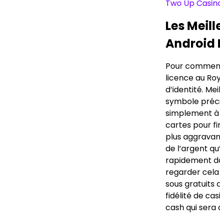
Two Up Casin
Les Meil
Android 
Pour commencer
licence au Ro
d’identité. Me
symbole préci
simplement à l’
cartes pour fi
plus aggravan
de l’argent qu
rapidement dan
regarder cela
sous gratuits
fidélité de ca
cash qui sera