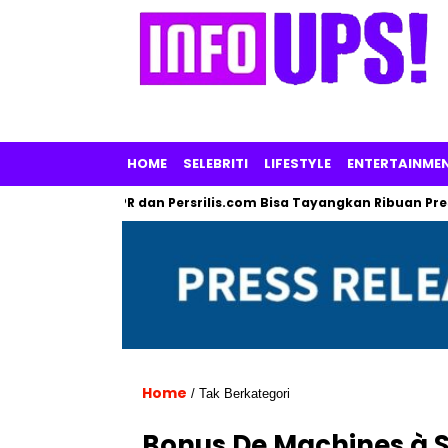
HOME
SELEBRITI
LIFESTYLE
ENTERTAINME
apulangit PR dan Persrilis.com Bisa Tayangkan Ribuan Press Rele
Home
/ Tak Berkategori
Bonus De Machines à S