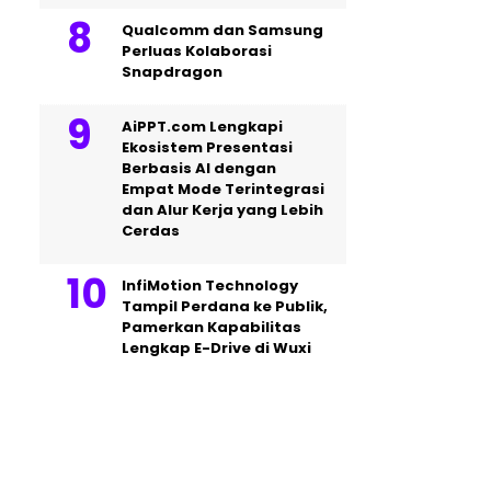
Qualcomm dan Samsung
Perluas Kolaborasi
Snapdragon
AiPPT.com Lengkapi
Ekosistem Presentasi
Berbasis AI dengan
Empat Mode Terintegrasi
dan Alur Kerja yang Lebih
Cerdas
InfiMotion Technology
Tampil Perdana ke Publik,
Pamerkan Kapabilitas
Lengkap E-Drive di Wuxi