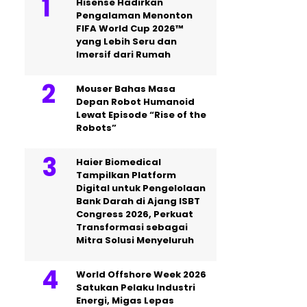
Hisense Hadirkan
Pengalaman Menonton
FIFA World Cup 2026™
yang Lebih Seru dan
Imersif dari Rumah
Mouser Bahas Masa
Depan Robot Humanoid
Lewat Episode “Rise of the
Robots”
Haier Biomedical
Tampilkan Platform
Digital untuk Pengelolaan
Bank Darah di Ajang ISBT
Congress 2026, Perkuat
Transformasi sebagai
Mitra Solusi Menyeluruh
World Offshore Week 2026
Satukan Pelaku Industri
Energi, Migas Lepas