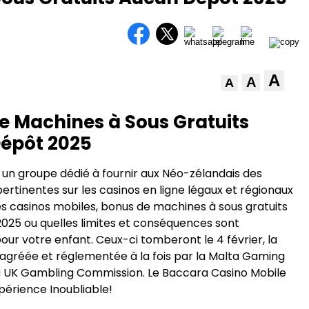
A
A
A
e Machines à Sous Gratuits
épôt 2025
n groupe dédié à fournir aux Néo-zélandais des
ertinentes sur les casinos en ligne légaux et régionaux
les casinos mobiles, bonus de machines à sous gratuits
025 ou quelles limites et conséquences sont
ur votre enfant. Ceux-ci tomberont le 4 février, la
 agréée et réglementée à la fois par la Malta Gaming
la UK Gambling Commission. Le Baccara Casino Mobile
périence Inoubliable!