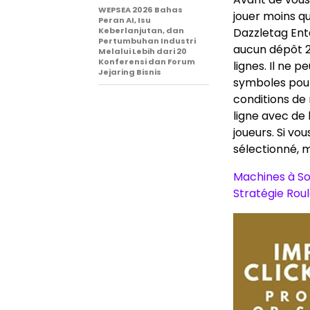
WEPSEA 2026 Bahas
jouer moins qu
Peran AI, Isu
Keberlanjutan, dan
Dazzletag Ent
Pertumbuhan Industri
aucun dépôt 20
Melalui Lebih dari 20
Konferensi dan Forum
lignes. Il ne 
Jejaring Bisnis
symboles pour
conditions de 
ligne avec de 
joueurs. Si v
sélectionné, m
Machines à So
Stratégie Rou