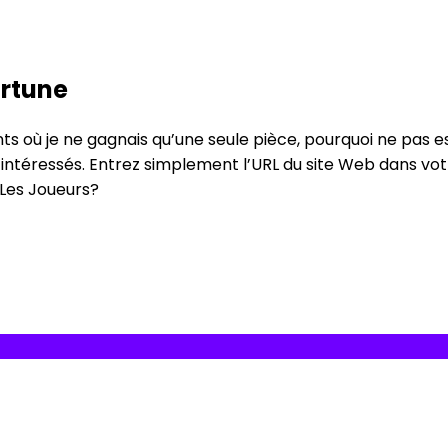
ortune
s où je ne gagnais qu’une seule pièce, pourquoi ne pas es
t intéressés. Entrez simplement l’URL du site Web dans
 Les Joueurs?