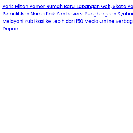
Paris Hilton Pamer Rumah Baru: Lapangan Golf, Skate P
Pemulihkan Nama Baik
Kontroversi Penghargaan Syahrin
Melayani Publikasi ke Lebih dari 150 Media Online Berba
Depan