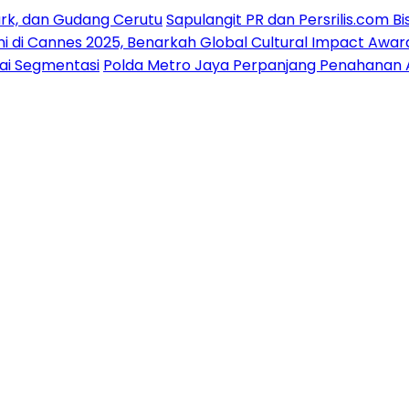
ark, dan Gudang Cerutu
Sapulangit PR dan Persrilis.com B
i di Cannes 2025, Benarkah Global Cultural Impact Awar
gai Segmentasi
Polda Metro Jaya Perpanjang Penahanan Art