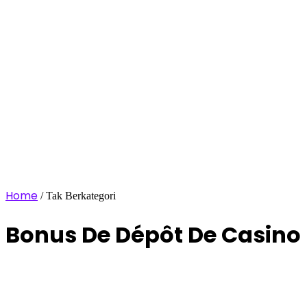
Home
/ Tak Berkategori
Bonus De Dépôt De Casino