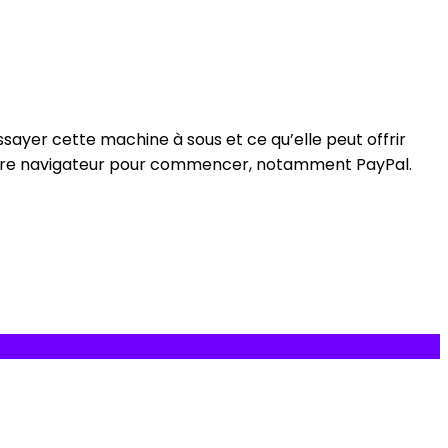
sayer cette machine à sous et ce qu’elle peut offrir
 votre navigateur pour commencer, notamment PayPal.