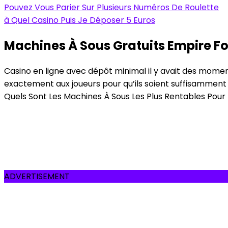
Pouvez Vous Parier Sur Plusieurs Numéros De Roulette
à Quel Casino Puis Je Déposer 5 Euros
Machines À Sous Gratuits Empire F
Casino en ligne avec dépôt minimal il y avait des moment
exactement aux joueurs pour qu’ils soient suffisammen
Quels Sont Les Machines À Sous Les Plus Rentables Pour
ADVERTISEMENT