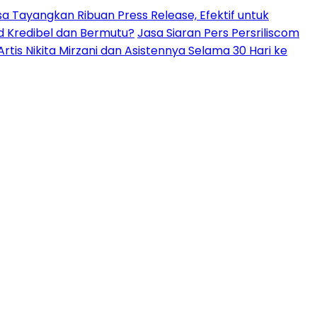
isa Tayangkan Ribuan Press Release, Efektif untuk
d Kredibel dan Bermutu?
Jasa Siaran Pers Persriliscom
is Nikita Mirzani dan Asistennya Selama 30 Hari ke