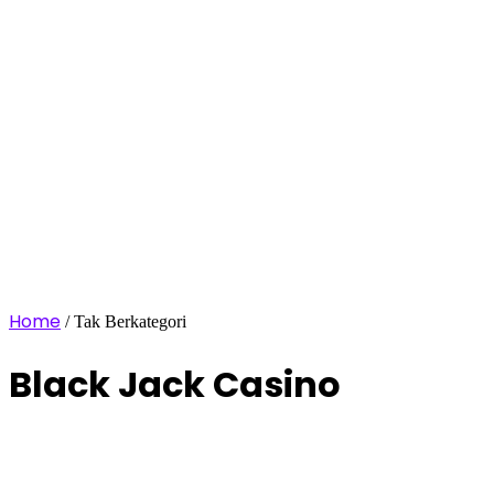
Home
/ Tak Berkategori
Black Jack Casino