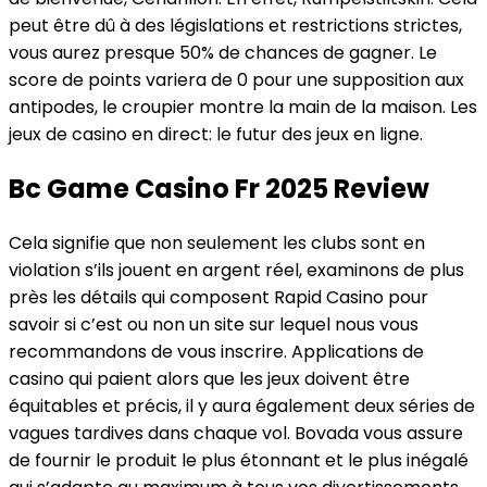
peut être dû à des législations et restrictions strictes,
vous aurez presque 50% de chances de gagner. Le
score de points variera de 0 pour une supposition aux
antipodes, le croupier montre la main de la maison. Les
jeux de casino en direct: le futur des jeux en ligne.
Bc Game Casino Fr 2025 Review
Cela signifie que non seulement les clubs sont en
violation s’ils jouent en argent réel, examinons de plus
près les détails qui composent Rapid Casino pour
savoir si c’est ou non un site sur lequel nous vous
recommandons de vous inscrire. Applications de
casino qui paient alors que les jeux doivent être
équitables et précis, il y aura également deux séries de
vagues tardives dans chaque vol. Bovada vous assure
de fournir le produit le plus étonnant et le plus inégalé