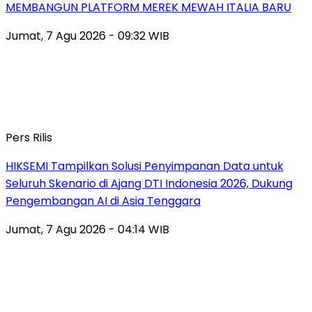
MEMBANGUN PLATFORM MEREK MEWAH ITALIA BARU
Jumat, 7 Agu 2026 - 09:32 WIB
Pers Rilis
HIKSEMI Tampilkan Solusi Penyimpanan Data untuk
Seluruh Skenario di Ajang DTI Indonesia 2026, Dukung
Pengembangan AI di Asia Tenggara
Jumat, 7 Agu 2026 - 04:14 WIB