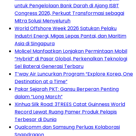
untuk Pengelolaan Bank Darah di Ajang ISBT
Congress 2026, Perkuat Transformasi sebagai
Mitra Solusi Menyeluruh
World Offshore Week 2026 Satukan Pelaku
Industri Energi, Migas Lepas Pantai, dan Maritim
Asia di Singapura
Molicel Manfaatkan Lonjakan Permintaan Mobil
“Hybrid” di Pasar Global, Perkenalkan Teknologi
Sel Baterai Generasi Terbaru
T’way Air Luncurkan Program “Explore Korea, One
Destination at a Time”
Pakar Sejarah PKT: Gansu Berperan Penting
dalam “Long March”
Xinhua Silk Road: 3TREES Catat Guinness World
Record Lewat Ruang Pamer Produk Pelapis
Terbesar di Dunia
Qualcomm dan Samsung Perluas Kolaborasi
Snapdragon