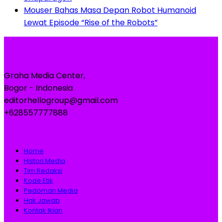
Mouser Bahas Masa Depan Robot Humanoid
Lewat Episode “Rise of the Robots”
Graha Media Center,
Bogor - Indonesia
editorhellogroup@gmail.com
+628557777888
Home
Histori Media
Tim Redaksi
Kode Etik
Pedoman Media
Hak Jawab
Kontak Iklan