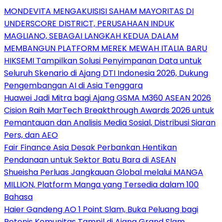
MONDEVITA MENGAKUISISI SAHAM MAYORITAS DI
UNDERSCORE DISTRICT, PERUSAHAAN INDUK
MAGLIANO, SEBAGAI LANGKAH KEDUA DALAM
MEMBANGUN PLATFORM MEREK MEWAH ITALIA BARU
HIKSEMI Tampilkan Solusi Penyimpanan Data untuk
Seluruh Skenario di Ajang DTI Indonesia 2026, Dukung
Pengembangan AI di Asia Tenggara
Huawei Jadi Mitra bagi Ajang GSMA M360 ASEAN 2026
Cision Raih MarTech Breakthrough Awards 2026 untuk
Pemantauan dan Analisis Media Sosial, Distribusi Siaran
Pers, dan AEO
Fair Finance Asia Desak Perbankan Hentikan
Pendanaan untuk Sektor Batu Bara di ASEAN
Shueisha Perluas Jangkauan Global melalui MANGA
MILLION, Platform Manga yang Tersedia dalam 100
Bahasa
Haier Gandeng AO 1 Point Slam, Buka Peluang bagi
Petenis Komunitas Tampil di Ajang Grand Slam