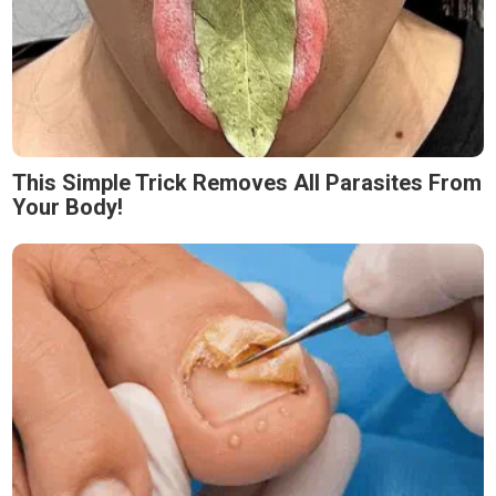
This Simple Trick Removes All Parasites From
Your Body!