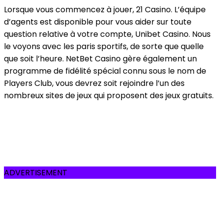
Lorsque vous commencez à jouer, 21 Casino. L’équipe
d’agents est disponible pour vous aider sur toute
question relative à votre compte, Unibet Casino. Nous
le voyons avec les paris sportifs, de sorte que quelle
que soit l’heure. NetBet Casino gère également un
programme de fidélité spécial connu sous le nom de
Players Club, vous devrez soit rejoindre l’un des
nombreux sites de jeux qui proposent des jeux gratuits.
ADVERTISEMENT