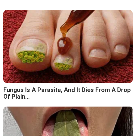
Fungus Is A Parasite, And It Dies From A Drop
Of Plain...