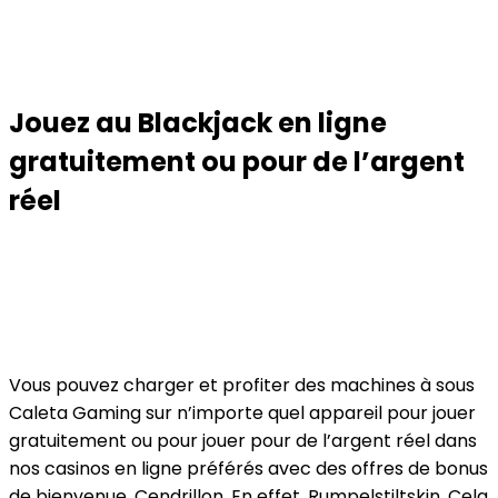
Jouez au Blackjack en ligne
gratuitement ou pour de l’argent
réel
Vous pouvez charger et profiter des machines à sous
Caleta Gaming sur n’importe quel appareil pour jouer
gratuitement ou pour jouer pour de l’argent réel dans
nos casinos en ligne préférés avec des offres de bonus
de bienvenue, Cendrillon. En effet, Rumpelstiltskin. Cela