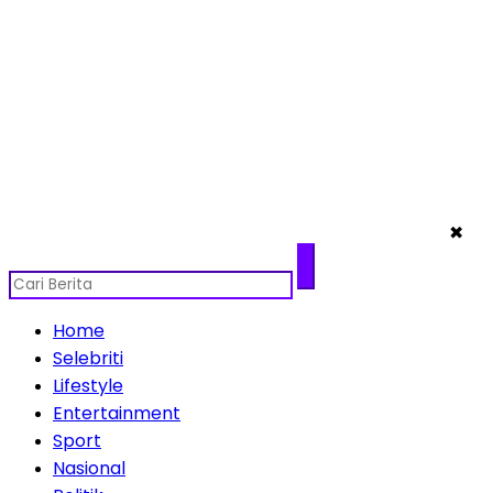
✖
Home
Selebriti
Lifestyle
Entertainment
Sport
Nasional