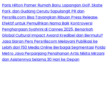
Paris Hilton Pamer Rumah Baru: Lapangan Golf, Skate
Park, dan Gudang Cerutu
Sapulangit PR dan
Persrilis.com Bisa Tayangkan Ribuan Press Release,
Efektif untuk Pemulihkan Nama Baik
Kontroversi
Penghargaan Syahrini di Cannes 2025, Benarkah
Global Cultural Impact Award Kredibel dan Bermutu?
Jasa Siaran Pers Persriliscom Melayani Publikasi ke
Lebih dari 150 Media Online Berbagai Segmentasi
Polda
Metro Jaya Perpanjang Penahanan Artis Nikita Mirzani
dan Asistennya Selama 30 Hari ke Depan