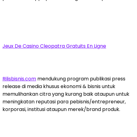
Jeux De Casino Cleopatra Gratuits En Ligne
Rilisbisnis.com
mendukung program publikasi press
release di media khusus ekonomi & bisnis untuk
memulihankan citra yang kurang baik ataupun untuk
meningkatan reputasi para pebisnis/entrepreneur,
korporasi, institusi ataupun merek/brand produk.