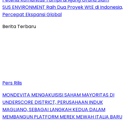
SUS ENVIRONMENT Raih Dua Proyek WtE di Indonesia,
Percepat Ekspansi Global
Berita Terbaru
Pers Rilis
MONDEVITA MENGAKUISISI SAHAM MAYORITAS DI
UNDERSCORE DISTRICT, PERUSAHAAN INDUK
MAGLIANO, SEBAGAI LANGKAH KEDUA DALAM
MEMBANGUN PLATFORM MEREK MEWAH ITALIA BARU