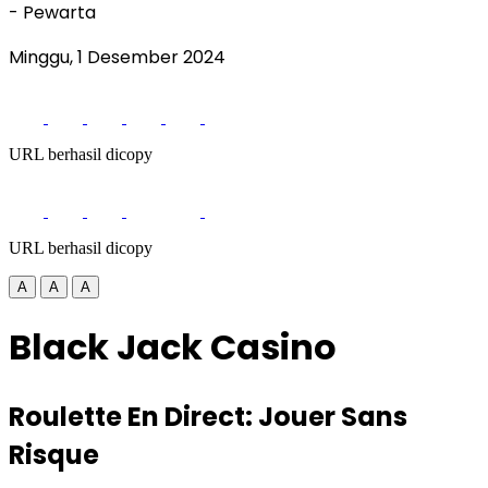
- Pewarta
Minggu, 1 Desember 2024
URL berhasil dicopy
URL berhasil dicopy
A
A
A
Black Jack Casino
Roulette En Direct: Jouer Sans
Risque